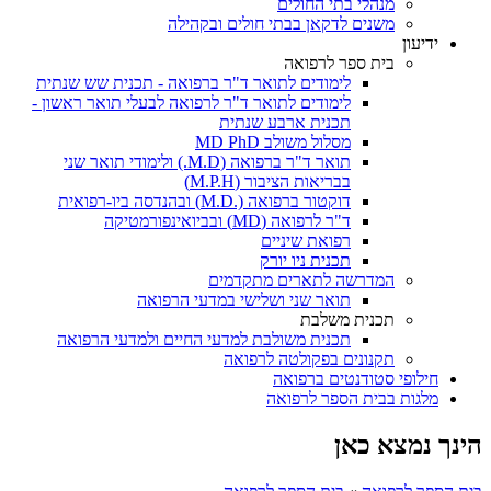
מנהלי בתי החולים
משנים לדקאן בבתי חולים ובקהילה
ידיעון
בית ספר לרפואה
לימודים לתואר ד"ר ברפואה - תכנית שש שנתית
לימודים לתואר ד"ר לרפואה לבעלי תואר ראשון -
תכנית ארבע שנתית
מסלול משולב MD PhD
תואר ד"ר ברפואה (M.D.) ולימודי תואר שני
בבריאות הציבור (M.P.H)
דוקטור ברפואה (.M.D) ובהנדסה ביו-רפואית
ד"ר לרפואה (MD) ובביואינפורמטיקה
רפואת שיניים
תכנית ניו יורק
המדרשה לתארים מתקדמים
תואר שני ושלישי במדעי הרפואה
תכנית משלבת
תכנית משולבת למדעי החיים ולמדעי הרפואה
תקנונים בפקולטה לרפואה
חילופי סטודנטים ברפואה
מלגות בבית הספר לרפואה
הינך נמצא כאן