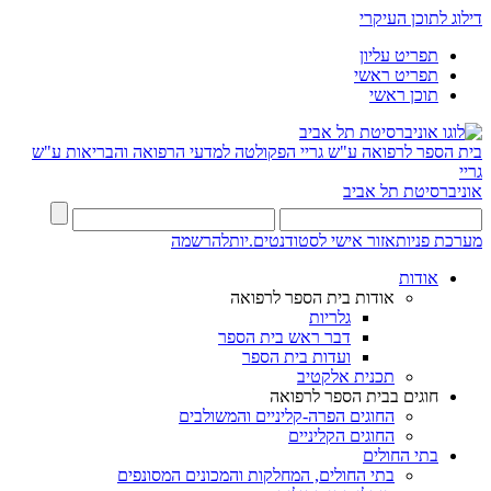
דילוג לתוכן העיקרי
תפריט עליון
תפריט ראשי
תוכן ראשי
בית הספר לרפואה ע"ש גריי
הפקולטה למדעי הרפואה והבריאות ע"ש
גריי
אוניברסיטת תל אביב
מערכת פניות
אזור אישי לסטודנטים.יות
להרשמה
אודות
אודות בית הספר לרפואה
גלריות
דבר ראש בית הספר
ועדות בית הספר
תכנית אלקטיב
חוגים בבית הספר לרפואה
החוגים הפרה-קליניים והמשולבים
החוגים הקליניים
בתי החולים
בתי החולים, המחלקות והמכונים המסונפים