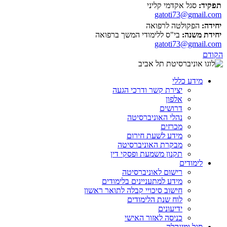
תפקיד:
סגל אקדמי קליני
gatoti73@gmail.com
יחידה:
הפקולטה לרפואה
יחידת משנה:
בי"ס ללימודי המשך ברפואה
gatoti73@gmail.com
הקודם
מידע כללי
יצירת קשר ודרכי הגעה
אלפון
דרושים
נהלי האוניברסיטה
מכרזים
מידע לשעת חירום
מבקרת האוניברסיטה
תקנון משמעת ופסקי דין
לימודים
רישום לאוניברסיטה
מידע למתעניינים בלימודים
חישוב סיכויי קבלה לתואר ראשון
לוח שנת הלימודים
ידיעונים
כניסה לאזור האישי
סגל ומינהלה