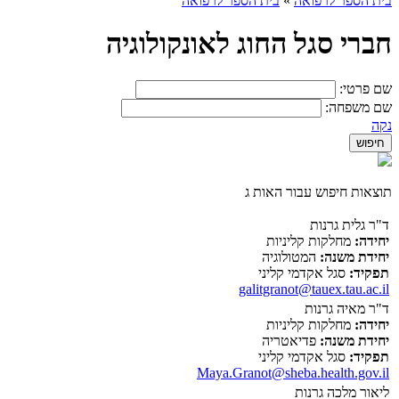
בית הספר לרפואה
»
בית הספר לרפואה
חברי סגל החוג לאונקולוגיה
שם פרטי:
שם משפחה:
נקה
תוצאות חיפוש עבור האות ג
ד"ר גלית גרנות
יחידה:
מחלקות קליניות
יחידת משנה:
המטולוגיה
תפקיד:
סגל אקדמי קליני
galitgranot@tauex.tau.ac.il
ד"ר מאיה גרנות
יחידה:
מחלקות קליניות
יחידת משנה:
פדיאטריה
תפקיד:
סגל אקדמי קליני
Maya.Granot@sheba.health.gov.il
ליאור מלכה גרנות