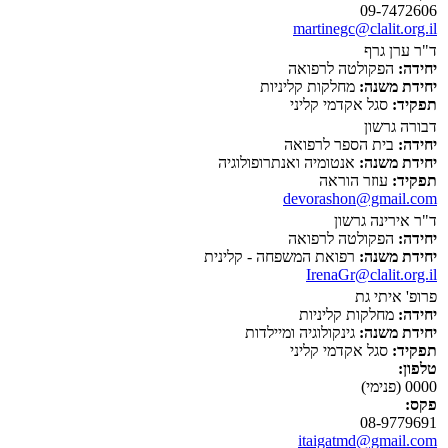
09-7472606
martinegc@clalit.org.il
ד"ר ערן גרף
יחידה:
הפקולטה לרפואה
יחידת משנה:
מחלקות קליניות
תפקיד:
סגל אקדמי קליני
דבורה גרשון
יחידה:
בית הספר לרפואה
יחידת משנה:
אנטומיה ואנתרופולוגיה
תפקיד:
עוזר הוראה
devorashon@gmail.com
ד"ר אירינה גרשון
יחידה:
הפקולטה לרפואה
יחידת משנה:
רפואת המשפחה - קלינית
IrenaGr@clalit.org.il
פרופ' איתי גת
יחידה:
מחלקות קליניות
יחידת משנה:
גינקולוגיה ומיילדות
תפקיד:
סגל אקדמי קליני
טלפון:
0000 (פנימי)
פקס:
08-9779691
itaigatmd@gmail.com