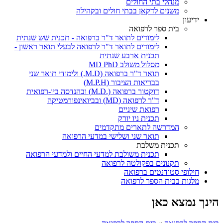
מנהלי בתי החולים
משנים לדקאן בבתי חולים ובקהילה
ידיעון
בית ספר לרפואה
לימודים לתואר ד"ר ברפואה - תכנית שש שנתית
לימודים לתואר ד"ר לרפואה לבעלי תואר ראשון -
תכנית ארבע שנתית
מסלול משולב MD PhD
תואר ד"ר ברפואה (M.D.) ולימודי תואר שני
בבריאות הציבור (M.P.H)
דוקטור ברפואה (.M.D) ובהנדסה ביו-רפואית
ד"ר לרפואה (MD) ובביואינפורמטיקה
רפואת שיניים
תכנית ניו יורק
המדרשה לתארים מתקדמים
תואר שני ושלישי במדעי הרפואה
תכנית משלבת
תכנית משולבת למדעי החיים ולמדעי הרפואה
תקנונים בפקולטה לרפואה
חילופי סטודנטים ברפואה
מלגות בבית הספר לרפואה
הינך נמצא כאן