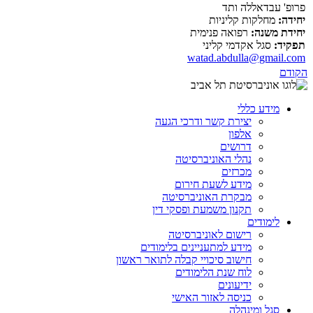
פרופ' עבדאללה ותד
יחידה:
מחלקות קליניות
יחידת משנה:
רפואה פנימית
תפקיד:
סגל אקדמי קליני
watad.abdulla@gmail.com
הקודם
מידע כללי
יצירת קשר ודרכי הגעה
אלפון
דרושים
נהלי האוניברסיטה
מכרזים
מידע לשעת חירום
מבקרת האוניברסיטה
תקנון משמעת ופסקי דין
לימודים
רישום לאוניברסיטה
מידע למתעניינים בלימודים
חישוב סיכויי קבלה לתואר ראשון
לוח שנת הלימודים
ידיעונים
כניסה לאזור האישי
סגל ומינהלה