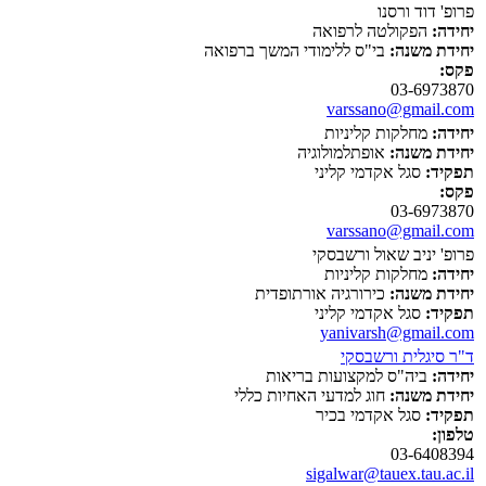
פרופ' דוד ורסנו
יחידה:
הפקולטה לרפואה
יחידת משנה:
בי"ס ללימודי המשך ברפואה
פקס:
03-6973870
varssano@gmail.com
יחידה:
מחלקות קליניות
יחידת משנה:
אופתלמולוגיה
תפקיד:
סגל אקדמי קליני
פקס:
03-6973870
varssano@gmail.com
פרופ' יניב שאול ורשבסקי
יחידה:
מחלקות קליניות
יחידת משנה:
כירורגיה אורתופדית
תפקיד:
סגל אקדמי קליני
yanivarsh@gmail.com
ד"ר סיגלית ורשבסקי
יחידה:
ביה"ס למקצועות בריאות
יחידת משנה:
חוג למדעי האחיות כללי
תפקיד:
סגל אקדמי בכיר
טלפון:
03-6408394
sigalwar@tauex.tau.ac.il