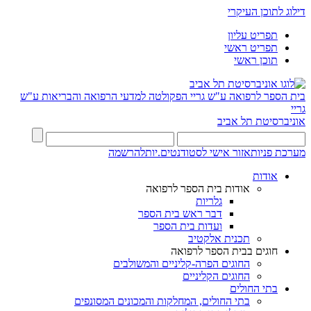
דילוג לתוכן העיקרי
תפריט עליון
תפריט ראשי
תוכן ראשי
בית הספר לרפואה ע"ש גריי
הפקולטה למדעי הרפואה והבריאות ע"ש
גריי
אוניברסיטת תל אביב
מערכת פניות
אזור אישי לסטודנטים.יות
להרשמה
אודות
אודות בית הספר לרפואה
גלריות
דבר ראש בית הספר
ועדות בית הספר
תכנית אלקטיב
חוגים בבית הספר לרפואה
החוגים הפרה-קליניים והמשולבים
החוגים הקליניים
בתי החולים
בתי החולים, המחלקות והמכונים המסונפים