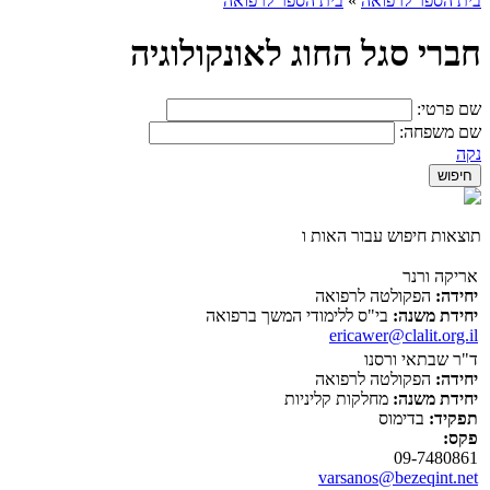
בית הספר לרפואה
»
בית הספר לרפואה
חברי סגל החוג לאונקולוגיה
שם פרטי:
שם משפחה:
נקה
תוצאות חיפוש עבור האות ו
אריקה ורנר
יחידה:
הפקולטה לרפואה
יחידת משנה:
בי"ס ללימודי המשך ברפואה
ericawer@clalit.org.il
ד"ר שבתאי ורסנו
יחידה:
הפקולטה לרפואה
יחידת משנה:
מחלקות קליניות
תפקיד:
בדימוס
פקס:
09-7480861
varsanos@bezeqint.net