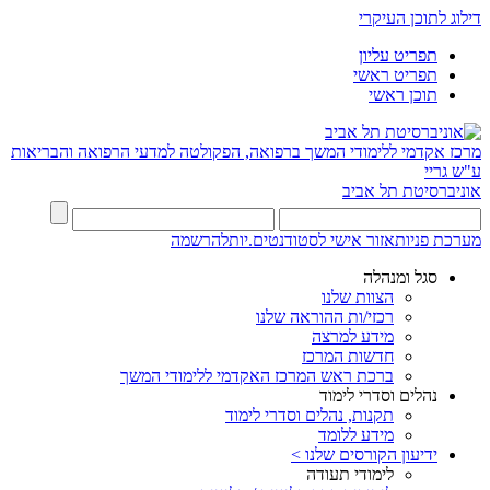
דילוג לתוכן העיקרי
תפריט עליון
תפריט ראשי
תוכן ראשי
מרכז אקדמי ללימודי המשך ברפואה, הפקולטה למדעי הרפואה והבריאות
ע"ש גריי
אוניברסיטת תל אביב
מערכת פניות
אזור אישי לסטודנטים.יות
להרשמה
סגל ומנהלה
הצוות שלנו
רכזי/ות ההוראה שלנו
מידע למרצה
חדשות המרכז
ברכת ראש המרכז האקדמי ללימודי המשך
נהלים וסדרי לימוד
תקנות, נהלים וסדרי לימוד
מידע ללומד
ידיעון הקורסים שלנו >
לימודי תעודה