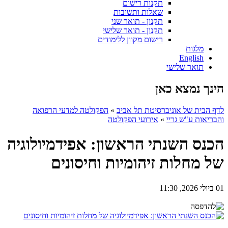
תקנות רישום
שאלות ותשובות
תקנון - תואר שני
תקנון - תואר שלישי
רישום מקוון ללימודים
מלגות
English
תואר שלישי
הינך נמצא כאן
לדף הבית של אוניברסיטת תל אביב
»
הפקולטה למדעי הרפואה
והבריאות ע"ש גריי
»
אירועי הפקולטה
הכנס השנתי הראשון: אפידמיולוגיה
של מחלות זיהומיות וחיסונים
01 ביולי 2026, 11:30