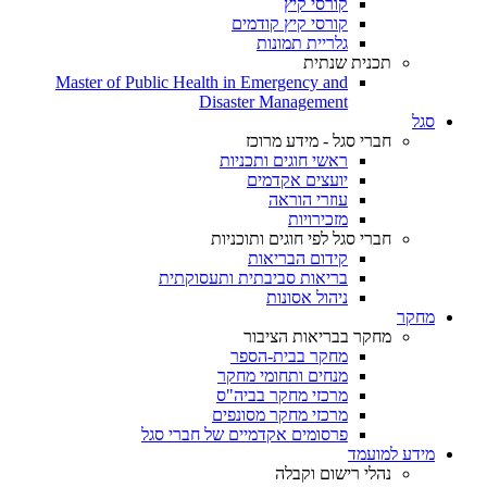
קורסי קיץ
קורסי קיץ קודמים
גלריית תמונות
תכנית שנתית
Master of Public Health in Emergency and
Disaster Management
סגל
חברי סגל - מידע מרוכז
ראשי חוגים ותכניות
יועצים אקדמים
עוזרי הוראה
מזכירויות
חברי סגל לפי חוגים ותוכניות
קידום הבריאות
בריאות סביבתית ותעסוקתית
ניהול אסונות
מחקר
מחקר בבריאות הציבור
מחקר בבית-הספר
מנחים ותחומי מחקר
מרכזי מחקר בביה"ס
מרכזי מחקר מסונפים
פרסומים אקדמיים של חברי סגל
מידע למועמד
נהלי רישום וקבלה