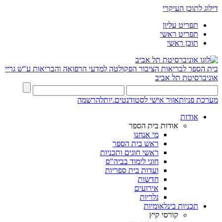
דילוג לתוכן העיקרי
תפריט עליון
תפריט ראשי
תוכן ראשי
בית הספר לבריאות הציבור
הפקולטה למדעי הרפואה והבריאות ע"ש גריי
אוניברסיטת תל אביב
מערכת פניות
אזור אישי לסטודנטים.יות
להרשמה
אודות
אודות בית הספר
מי אנחנו
ראש בית הספר
ראשי חוגים ותכניות
חוגי לימוד בביה"ס
ועדות בית ספריות
חדשות
אירועים
גלריות
תכניות בינלאומיות
קורסי קיץ