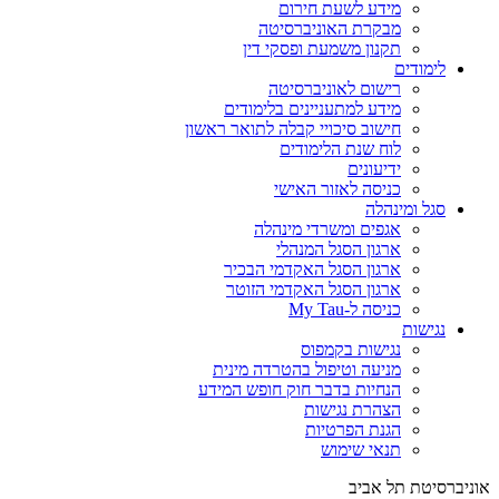
מידע לשעת חירום
מבקרת האוניברסיטה
תקנון משמעת ופסקי דין
לימודים
רישום לאוניברסיטה
מידע למתעניינים בלימודים
חישוב סיכויי קבלה לתואר ראשון
לוח שנת הלימודים
ידיעונים
כניסה לאזור האישי
סגל ומינהלה
אגפים ומשרדי מינהלה
ארגון הסגל המנהלי
ארגון הסגל האקדמי הבכיר
ארגון הסגל האקדמי הזוטר
כניסה ל-My Tau
נגישות
נגישות בקמפוס
מניעה וטיפול בהטרדה מינית
הנחיות בדבר חוק חופש המידע
הצהרת נגישות
הגנת הפרטיות
תנאי שימוש
אוניברסיטת תל אביב