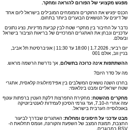
מפגש מקצועי של הפורום להוראה ומחקר.
הכנס יפגיש את החוקרים והמומחים המובילים בישראל ליום אחד
של דיונים על הנושאים הבוערים ביותר בתחום.
נדבר על החיבור בין מחקרי שטח לבין קביעת מדיניות, נציג נתונים
עדכניים ונבחן את האתגרים המרכזיים של בריאות הציבור בישראל
ובעולם.
יום רביעי, 1.7.2026 | 18:00 עד 11:30 | אוניברסיטת תל אביב,
בניין ווב, אולם 001
ההשתתפות אינה כרוכה בתשלום
, אך נדרשת הרשמה מראש.
מה על סדר היום?
בחרנו השנה נושאים המשלבים בין אפידמיולוגיה קלאסית, אתגרי
שטח ישראליים ומבט בינלאומי:
מחקרים מהשטח:
מחקירת התפרצות דלקת העטין ברפתות עוטף
עזה אחרי ה-7.10, ועד גורמי הסיכון לעמידות לאנטיביוטיקה
באוכלוסייה הערבית בישראל.
מבט עדכני על חיסונים ומחלות:
האתגרים שבדרך לביעור
החצבת, תמונת המצב של השפעת והקורונה, ועומס תחלואת ה-
RSV במבוגרים.