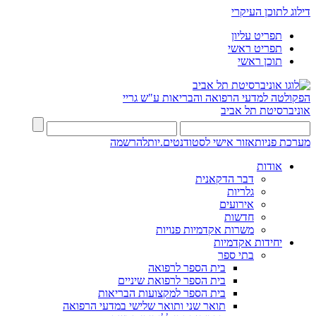
דילוג לתוכן העיקרי
תפריט עליון
תפריט ראשי
תוכן ראשי
הפקולטה למדעי הרפואה והבריאות ע"ש גריי
אוניברסיטת תל אביב
מערכת פניות
אזור אישי לסטודנטים.יות
להרשמה
אודות
דבר הדקאנית
גלריות
אירועים
חדשות
משרות אקדמיות פנויות
יחידות אקדמיות
בתי ספר
בית הספר לרפואה
בית הספר לרפואת שיניים
בית הספר למקצועות הבריאות
תואר שני ותואר שלישי במדעי הרפואה