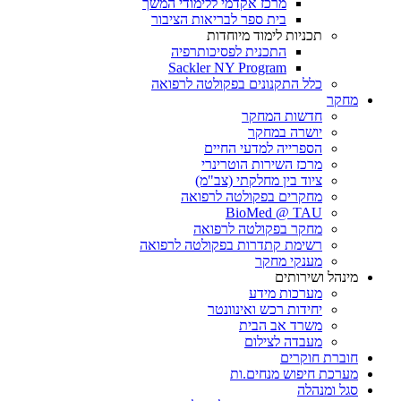
מרכז אקדמי ללימודי המשך
בית ספר לבריאות הציבור
תכניות לימוד מיוחדות
התכנית לפסיכותרפיה
Sackler NY Program
כלל התקנונים בפקולטה לרפואה
מחקר
חדשות המחקר
יושרה במחקר
הספרייה למדעי החיים
מרכז השירות הוטרינרי
ציוד בין מחלקתי (צב"מ)
מחקרים בפקולטה לרפואה
BioMed @ TAU
מחקר בפקולטה לרפואה
רשימת קתדרות בפקולטה לרפואה
מענקי מחקר
מינהל ושירותים
מערכות מידע
יחידות רכש ואינוונטר
משרד אב הבית
מעבדה לצילום
חוברת חוקרים
מערכת חיפוש מנחים.ות
סגל ומנהלה