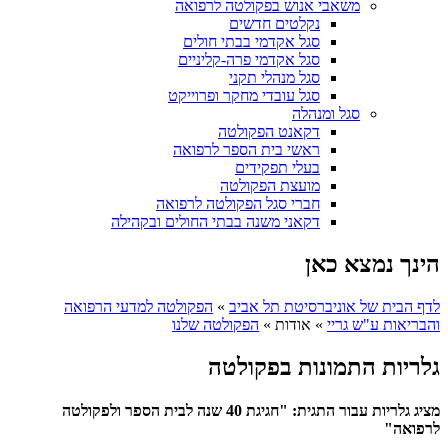
משאבי אנוש בפקולטה לרפואה
נקלטים חדשים
סגל אקדמי בבתי חולים
סגל אקדמי פרה-קליניים
סגל מנהלי תקני
סגל עובדי מחקר ופרוייקט
סגל ומנהלה
דקאנט הפקולטה
ראשי בית הספר לרפואה
בעלי תפקידים
מועצת הפקולטה
חברי סגל הפקולטה לרפואה
דקאני משנה בבתי החולים ובקהילה
הינך נמצא כאן
לדף הבית של אוניברסיטת תל אביב
»
הפקולטה למדעי הרפואה
והבריאות ע"ש גריי
»
אודות
»
הפקולטה שלנו
גלריות התמונות בפקולטה
מציג גלריות עבור התגית: "חגיגת 40 שנה לבית הספר ולפקולטה
לרפואה"