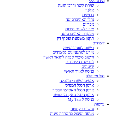
מידע כללי
יצירת קשר ודרכי הגעה
אלפון
דרושים
נהלי האוניברסיטה
מכרזים
מידע לשעת חירום
מבקרת האוניברסיטה
תקנון משמעת ופסקי דין
לימודים
רישום לאוניברסיטה
מידע למתעניינים בלימודים
חישוב סיכויי קבלה לתואר ראשון
לוח שנת הלימודים
ידיעונים
כניסה לאזור האישי
סגל ומינהלה
אגפים ומשרדי מינהלה
ארגון הסגל המנהלי
ארגון הסגל האקדמי הבכיר
ארגון הסגל האקדמי הזוטר
כניסה ל-My Tau
נגישות
נגישות בקמפוס
מניעה וטיפול בהטרדה מינית