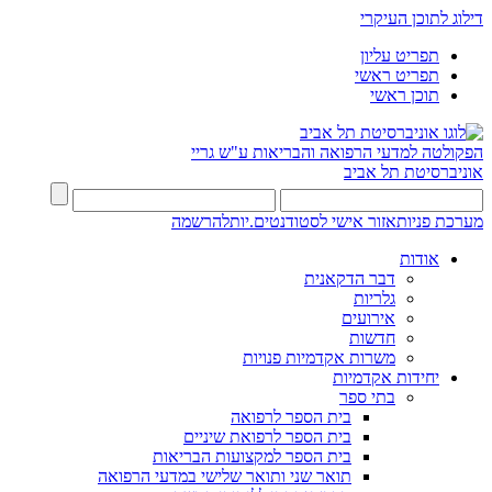
דילוג לתוכן העיקרי
תפריט עליון
תפריט ראשי
תוכן ראשי
הפקולטה למדעי הרפואה והבריאות ע"ש גריי
אוניברסיטת תל אביב
מערכת פניות
אזור אישי לסטודנטים.יות
להרשמה
אודות
דבר הדקאנית
גלריות
אירועים
חדשות
משרות אקדמיות פנויות
יחידות אקדמיות
בתי ספר
בית הספר לרפואה
בית הספר לרפואת שיניים
בית הספר למקצועות הבריאות
תואר שני ותואר שלישי במדעי הרפואה