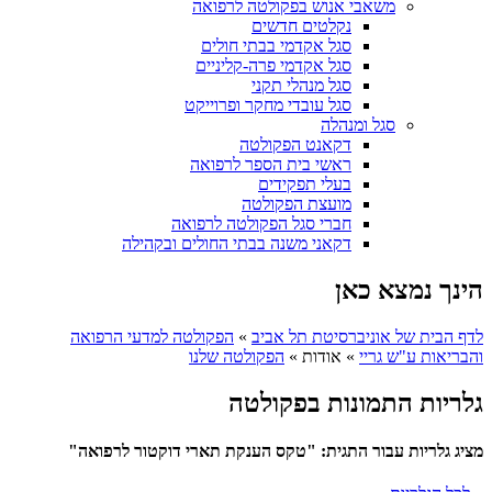
משאבי אנוש בפקולטה לרפואה
נקלטים חדשים
סגל אקדמי בבתי חולים
סגל אקדמי פרה-קליניים
סגל מנהלי תקני
סגל עובדי מחקר ופרוייקט
סגל ומנהלה
דקאנט הפקולטה
ראשי בית הספר לרפואה
בעלי תפקידים
מועצת הפקולטה
חברי סגל הפקולטה לרפואה
דקאני משנה בבתי החולים ובקהילה
הינך נמצא כאן
לדף הבית של אוניברסיטת תל אביב
»
הפקולטה למדעי הרפואה
והבריאות ע"ש גריי
»
אודות
»
הפקולטה שלנו
גלריות התמונות בפקולטה
מציג גלריות עבור התגית: "טקס הענקת תארי דוקטור לרפואה"