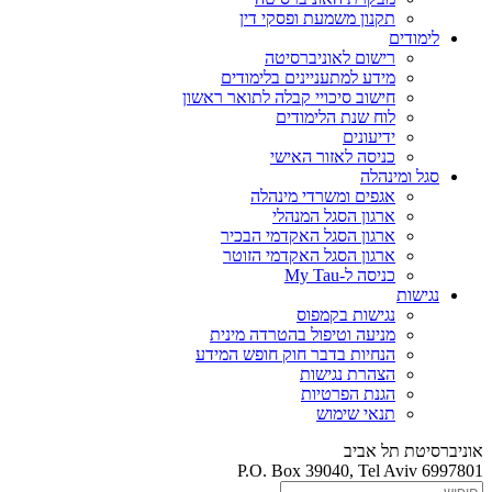
תקנון משמעת ופסקי דין
לימודים
רישום לאוניברסיטה
מידע למתעניינים בלימודים
חישוב סיכויי קבלה לתואר ראשון
לוח שנת הלימודים
ידיעונים
כניסה לאזור האישי
סגל ומינהלה
אגפים ומשרדי מינהלה
ארגון הסגל המנהלי
ארגון הסגל האקדמי הבכיר
ארגון הסגל האקדמי הזוטר
כניסה ל-My Tau
נגישות
נגישות בקמפוס
מניעה וטיפול בהטרדה מינית
הנחיות בדבר חוק חופש המידע
הצהרת נגישות
הגנת הפרטיות
תנאי שימוש
אוניברסיטת תל אביב
P.O. Box 39040, Tel Aviv 6997801