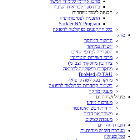
מרכז אקדמי ללימודי המשך
בית ספר לבריאות הציבור
תכניות לימוד מיוחדות
התכנית לפסיכותרפיה
Sackler NY Program
כלל התקנונים בפקולטה לרפואה
מחקר
חדשות המחקר
יושרה במחקר
הספרייה למדעי החיים
מרכז השירות הוטרינרי
ציוד בין מחלקתי (צב"מ)
מחקרים בפקולטה לרפואה
BioMed @ TAU
מחקר בפקולטה לרפואה
רשימת קתדרות בפקולטה לרפואה
מענקי מחקר
מינהל ושירותים
מערכות מידע
יחידות רכש ואינוונטר
משרד אב הבית
מעבדה לצילום
חוברת חוקרים
מערכת חיפוש מנחים.ות
סגל ומנהלה