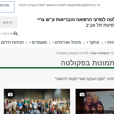
מערכת פ
דף הבית
English
אלפון
שער לסטודנטים
שער לסגל האקדמי ומנהלי
חיפוש
ה למדעי הרפואה והבריאות ע"ש גריי
סיטת תל אביב
חיפוש באתר ז
יות
מחקר
מינהל ושירותים
מועמדים
הנחיות חירום
|
|
|
|
ת
>
הפקולטה שלנו
> גלריות התמונות בפקולטה
תמונות בפקולטה
תגית: "טקס הענקת תארי דוקטור לרפואה"