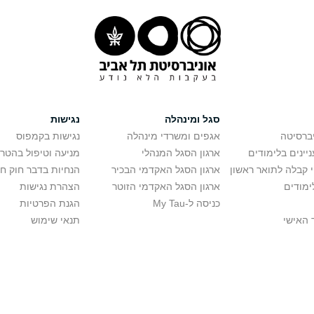
סגל ומינהלה
נגישות
יברסיטה
אגפים ומשרדי מינהלה
נגישות בקמפוס
יינים בלימודים
ארגון הסגל המנהלי
מניעה וטיפול בהטר
י קבלה לתואר ראשון
ארגון הסגל האקדמי הבכיר
הנחיות בדבר חוק ח
ימודים
ארגון הסגל האקדמי הזוטר
הצהרת נגישות
כניסה ל-My Tau
הגנת הפרטיות
 האישי
תנאי שימוש