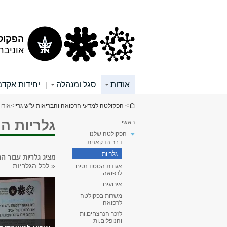
תוכן
תפריט
עליון
ראשי
הפקולט
אוניבר
אודות
סגל ומנהלה
יחידות אקדמ
|
הינך נמצא כאן
>
הפקולטה למדעי הרפואה והבריאות ע"ש גריי
>
אודו
גלריות ה
ראשי
הפקולטה שלנו
דבר הדקאנית
גלריות
מציג גלריות עבור ה
«
לכל הגלריות
אגודת הסטודנטים
לרפואה
עמודים
אירועים
משרות בפקולטה
לרפואה
לזכר הנרצחים.ות
והנופלים.ות