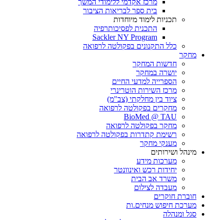
מרכז אקדמי ללימודי המשך
בית ספר לבריאות הציבור
תכניות לימוד מיוחדות
התכנית לפסיכותרפיה
Sackler NY Program
כלל התקנונים בפקולטה לרפואה
מחקר
חדשות המחקר
יושרה במחקר
הספרייה למדעי החיים
מרכז השירות הוטרינרי
ציוד בין מחלקתי (צב"מ)
מחקרים בפקולטה לרפואה
BioMed @ TAU
מחקר בפקולטה לרפואה
רשימת קתדרות בפקולטה לרפואה
מענקי מחקר
מינהל ושירותים
מערכות מידע
יחידות רכש ואינוונטר
משרד אב הבית
מעבדה לצילום
חוברת חוקרים
מערכת חיפוש מנחים.ות
סגל ומנהלה