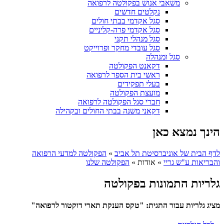
משאבי אנוש בפקולטה לרפואה
נקלטים חדשים
סגל אקדמי בבתי חולים
סגל אקדמי פרה-קליניים
סגל מנהלי תקני
סגל עובדי מחקר ופרוייקט
סגל ומנהלה
דקאנט הפקולטה
ראשי בית הספר לרפואה
בעלי תפקידים
מועצת הפקולטה
חברי סגל הפקולטה לרפואה
דקאני משנה בבתי החולים ובקהילה
הינך נמצא כאן
לדף הבית של אוניברסיטת תל אביב
»
הפקולטה למדעי הרפואה
והבריאות ע"ש גריי
»
אודות
»
הפקולטה שלנו
גלריות התמונות בפקולטה
מציג גלריות עבור התגית: "טקס הענקת תארי דוקטור לרפואה"