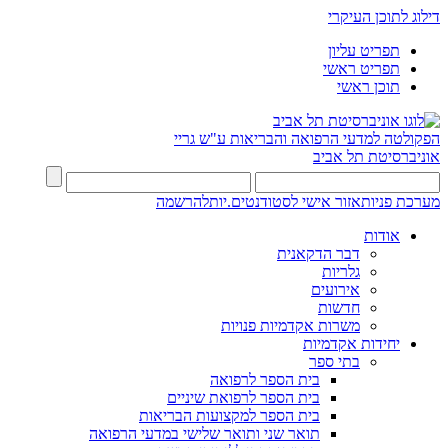
דילוג לתוכן העיקרי
תפריט עליון
תפריט ראשי
תוכן ראשי
הפקולטה למדעי הרפואה והבריאות ע"ש גריי
אוניברסיטת תל אביב
מערכת פניות
אזור אישי לסטודנטים.יות
להרשמה
אודות
דבר הדקאנית
גלריות
אירועים
חדשות
משרות אקדמיות פנויות
יחידות אקדמיות
בתי ספר
בית הספר לרפואה
בית הספר לרפואת שיניים
בית הספר למקצועות הבריאות
תואר שני ותואר שלישי במדעי הרפואה