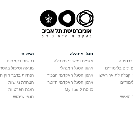
סגל ומינהלה
נגישות
יברסיטה
אגפים ומשרדי מינהלה
נגישות בקמפוס
יינים בלימודים
ארגון הסגל המנהלי
מניעה וטיפול בהטר
י קבלה לתואר ראשון
ארגון הסגל האקדמי הבכיר
הנחיות בדבר חוק ח
ימודים
ארגון הסגל האקדמי הזוטר
הצהרת נגישות
כניסה ל-My Tau
הגנת הפרטיות
 האישי
תנאי שימוש