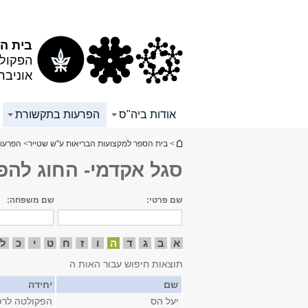
תוכן
תפריט
עליון
ראשי
בית ה
הפקולט
אוניבר
אודות ביה"ס
הפרעות בתקשורת
הינך נמצא כאן
>
בית הספר למקצועות הבריאות ע"ש שטייר
>
הפרעו
סגל אקדמי- החוג לה
שם פרטי:
שם משפחה:
א
ב
ג
ד
ה
ו
ז
ח
ט
י
כ
ל
תוצאות חיפוש עבור האות ה
שם
יחידה
יעל הס
הפקולטה לרפ