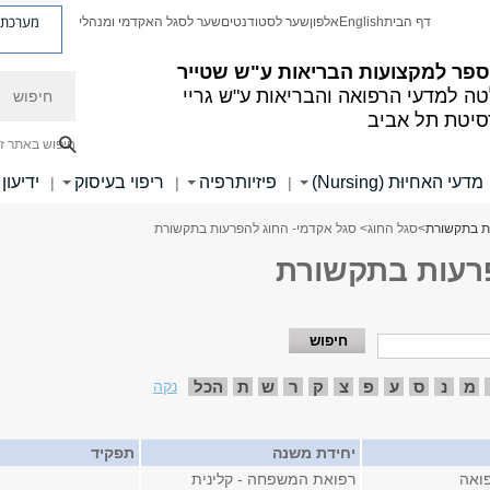
מערכת פ
דף הבית
English
אלפון
שער לסטודנטים
שער לסגל האקדמי ומנהלי
ספר למקצועות הבריאות ע"ש שטייר
חיפוש
ה למדעי הרפואה והבריאות ע"ש גריי
סיטת תל אביב
חיפוש באתר ז
מדעי האחיוּת (Nursing)
פיזיותרפיה
ריפוי בעיסוק
ידיעון
|
|
|
ת בתקשורת
>
סגל החוג
> סגל אקדמי- החוג להפרעות בתקשורת
פרעות בתקשורת
מ
נ
ס
ע
פ
צ
ק
ר
ש
ת
הכל
נקה
יחידת משנה
תפקיד
ואה
רפואת המשפחה - קלינית