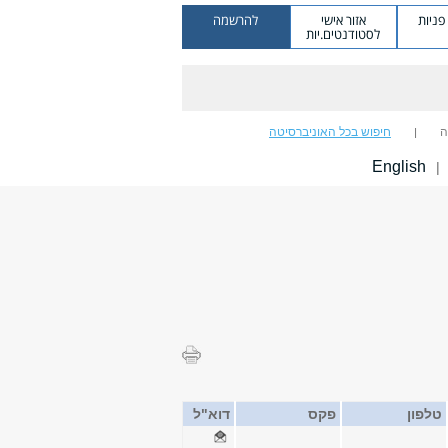
ניות
אזור אישי
להרשמה
לסטודנטים.יות
ה
חיפוש בכל האוניברסיטה
English
|
טלפון
פקס
דוא"ל