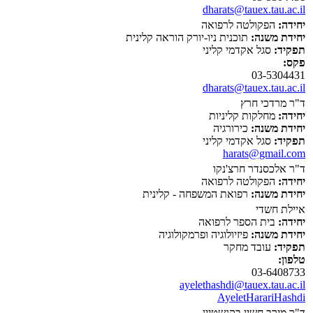
dharats@tauex.tau.ac.il
יחידה:
הפקולטה לרפואה
יחידת משנה:
תוכנית ניו-יורק הוראה קלינית
תפקיד:
סגל אקדמי קליני
פקס:
03-5304431
dharats@tauex.tau.ac.il
ד"ר מרדכי חרץ
יחידה:
מחלקות קליניות
יחידת משנה:
כירורגיה
תפקיד:
סגל אקדמי קליני
harats@gmail.com
ד"ר אלכסנדר חרצ'נקו
יחידה:
הפקולטה לרפואה
יחידת משנה:
רפואת המשפחה - קלינית
איילת חשדי
יחידה:
בית הספר לרפואה
יחידת משנה:
פיזיולוגיה ופרמקולוגיה
תפקיד:
עובד מחקר
טלפון:
03-6408733
ayelethashdi@tauex.tau.ac.il
AyeletHarariHashdi
ד"ר מירב חשין בקנשטיין