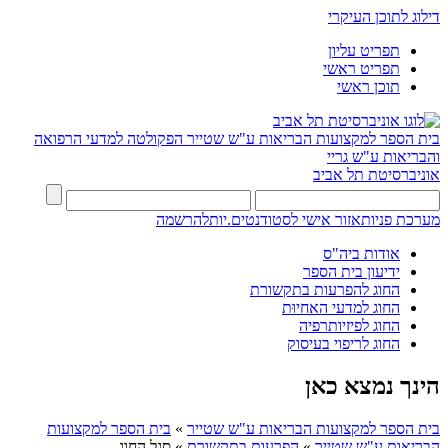
דילוג לתוכן העיקרי
תפריט עליון
תפריט ראשי
תוכן ראשי
בית הספר למקצועות הבריאות ע"ש שטייר
הפקולטה למדעי הרפואה
והבריאות ע"ש גריי
אוניברסיטת תל אביב
מערכת פניות
אזור אישי לסטודנטים.יות
להרשמה
אודות ביה"ס
ידיעון בית הספר
החוג להפרעות בתקשורת
החוג למדעי האחיוּת
החוג לפיזיותרפיה
החוג לריפוי בעיסוק
הינך נמצא כאן
בית הספר למקצועות הבריאות ע"ש שטייר
»
בית הספר למקצועות
הבריאות ע"ש שטייר
»
הפרעות בתקשורת
»
סגל החוג