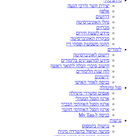
מידע כללי
יצירת קשר ודרכי הגעה
אלפון
דרושים
נהלי האוניברסיטה
מכרזים
מידע לשעת חירום
מבקרת האוניברסיטה
תקנון משמעת ופסקי דין
לימודים
רישום לאוניברסיטה
מידע למתעניינים בלימודים
חישוב סיכויי קבלה לתואר ראשון
לוח שנת הלימודים
ידיעונים
כניסה לאזור האישי
סגל ומינהלה
אגפים ומשרדי מינהלה
ארגון הסגל המנהלי
ארגון הסגל האקדמי הבכיר
ארגון הסגל האקדמי הזוטר
כניסה ל-My Tau
נגישות
נגישות בקמפוס
מניעה וטיפול בהטרדה מינית