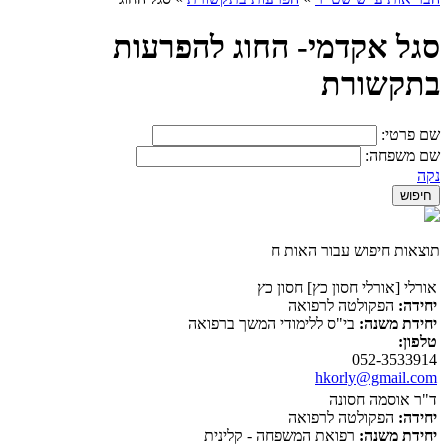
סגל אקדמי- החוג להפרעות
בתקשורת
שם פרטי:
שם משפחה:
נקה
תוצאות חיפוש עבור האות ח
אורלי [אורלי חסון כץ] חסון כץ
יחידה:
הפקולטה לרפואה
יחידת משנה:
בי"ס ללימודי המשך ברפואה
טלפון:
052-3533914
hkorly@gmail.com
ד"ר אוסמה חסונה
יחידה:
הפקולטה לרפואה
יחידת משנה:
רפואת המשפחה - קלינית