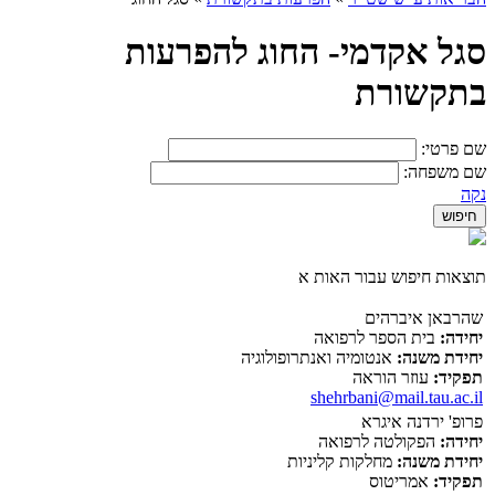
סגל אקדמי- החוג להפרעות
בתקשורת
שם פרטי:
שם משפחה:
נקה
תוצאות חיפוש עבור האות א
שהרבאן איברהים
יחידה:
בית הספר לרפואה
יחידת משנה:
אנטומיה ואנתרופולוגיה
תפקיד:
עוזר הוראה
shehrbani@mail.tau.ac.il
פרופ' ירדנה איגרא
יחידה:
הפקולטה לרפואה
יחידת משנה:
מחלקות קליניות
תפקיד:
אמריטוס