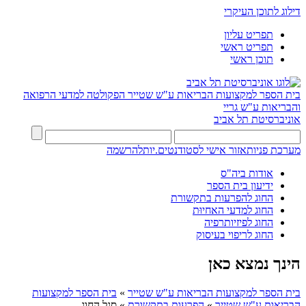
דילוג לתוכן העיקרי
תפריט עליון
תפריט ראשי
תוכן ראשי
בית הספר למקצועות הבריאות ע"ש שטייר
הפקולטה למדעי הרפואה
והבריאות ע"ש גריי
אוניברסיטת תל אביב
מערכת פניות
אזור אישי לסטודנטים.יות
להרשמה
אודות ביה"ס
ידיעון בית הספר
החוג להפרעות בתקשורת
החוג למדעי האחיוּת
החוג לפיזיותרפיה
החוג לריפוי בעיסוק
הינך נמצא כאן
בית הספר למקצועות הבריאות ע"ש שטייר
»
בית הספר למקצועות
הבריאות ע"ש שטייר
»
הפרעות בתקשורת
»
סגל החוג