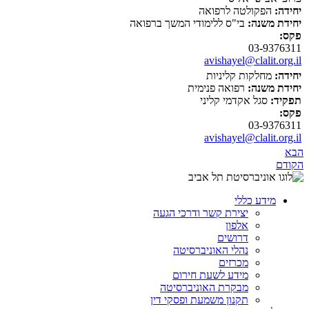
יחידה:
הפקולטה לרפואה
יחידת משנה:
בי"ס ללימודי המשך ברפואה
פקס:
03-9376311
avishayel@clalit.org.il
יחידה:
מחלקות קליניות
יחידת משנה:
רפואה פנימית
תפקיד:
סגל אקדמי קליני
פקס:
03-9376311
avishayel@clalit.org.il
הבא
הקודם
מידע כללי
יצירת קשר ודרכי הגעה
אלפון
דרושים
נהלי האוניברסיטה
מכרזים
מידע לשעת חירום
מבקרת האוניברסיטה
תקנון משמעת ופסקי דין