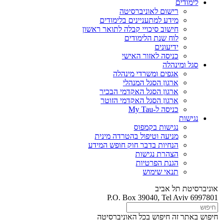
לימודים
רישום לאוניברסיטה
מידע למתעניינים בלימודים
חישוב סיכויי קבלה לתואר ראשון
לוח שנת הלימודים
ידיעונים
כניסה לאזור האישי
סגל ומינהלה
אגפים ומשרדי מינהלה
ארגון הסגל המנהלי
ארגון הסגל האקדמי הבכיר
ארגון הסגל האקדמי הזוטר
כניסה ל-My Tau
נגישות
נגישות בקמפוס
מניעה וטיפול בהטרדה מינית
הנחיות בדבר חוק חופש המידע
הצהרת נגישות
הגנת הפרטיות
תנאי שימוש
אוניברסיטת תל אביב
P.O. Box 39040, Tel Aviv 6997801
חיפוש באתר זה
חיפוש בכל האוניברסיטה