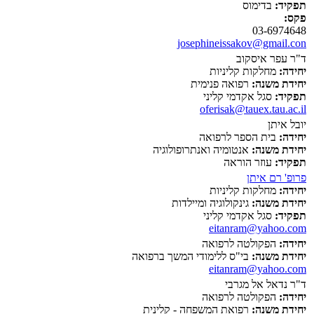
תפקיד:
בדימוס
פקס:
03-6974648
josephineissakov@gmail.con
ד"ר עפר איסקוב
יחידה:
מחלקות קליניות
יחידת משנה:
רפואה פנימית
תפקיד:
סגל אקדמי קליני
oferisak@tauex.tau.ac.il
יובל איתן
יחידה:
בית הספר לרפואה
יחידת משנה:
אנטומיה ואנתרופולוגיה
תפקיד:
עוזר הוראה
פרופ' רם איתן
יחידה:
מחלקות קליניות
יחידת משנה:
גינקולוגיה ומיילדות
תפקיד:
סגל אקדמי קליני
eitanram@yahoo.com
יחידה:
הפקולטה לרפואה
יחידת משנה:
בי"ס ללימודי המשך ברפואה
eitanram@yahoo.com
ד"ר נדאל אל מגרבי
יחידה:
הפקולטה לרפואה
יחידת משנה:
רפואת המשפחה - קלינית