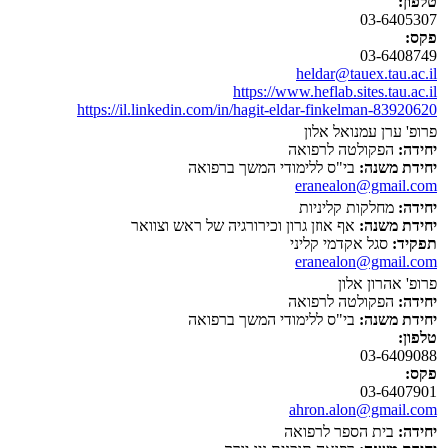
טלפון:
03-6405307
פקס:
03-6408749
heldar@tauex.tau.ac.il
https://www.heflab.sites.tau.ac.il
https://il.linkedin.com/in/hagit-eldar-finkelman-83920620
פרופ' ערן עמנואל אלון
יחידה:
הפקולטה לרפואה
יחידת משנה:
בי"ס ללימודי המשך ברפואה
eranealon@gmail.com
יחידה:
מחלקות קליניות
יחידת משנה:
אף אוזן גרון וכירורגיה של ראש וצוואר
תפקיד:
סגל אקדמי קליני
eranealon@gmail.com
פרופ' אהרון אלון
יחידה:
הפקולטה לרפואה
יחידת משנה:
בי"ס ללימודי המשך ברפואה
טלפון:
03-6409088
פקס:
03-6407901
ahron.alon@gmail.com
יחידה:
בית הספר לרפואה