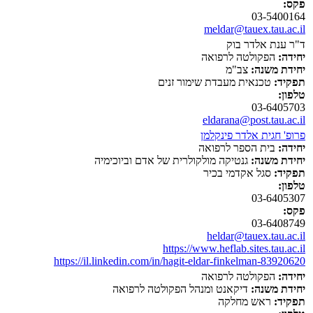
פקס:
03-5400164
meldar@tauex.tau.ac.il
ד"ר ענת אלדר בוק
יחידה:
הפקולטה לרפואה
יחידת משנה:
צב"מ
תפקיד:
טכנאית מעבדת שימור זנים
טלפון:
03-6405703
eldarana@post.tau.ac.il
פרופ' חגית אלדר פינקלמן
יחידה:
בית הספר לרפואה
יחידת משנה:
גנטיקה מולקולרית של אדם וביוכימיה
תפקיד:
סגל אקדמי בכיר
טלפון:
03-6405307
פקס:
03-6408749
heldar@tauex.tau.ac.il
https://www.heflab.sites.tau.ac.il
https://il.linkedin.com/in/hagit-eldar-finkelman-83920620
יחידה:
הפקולטה לרפואה
יחידת משנה:
דיקאנט ומנהל הפקולטה לרפואה
תפקיד:
ראש מחלקה