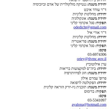
יחידת משנה:
גנטיקה מולקולרית של אדם וביוכימיה
ד"ר עודד איכט
יחידה:
מחלקות קליניות
יחידת משנה:
אונקולוגיה
תפקיד:
סגל אקדמי קליני
odedicht@gmail.com
ד"ר אורי איל
יחידה:
מחלקות קליניות
יחידת משנה:
פדיאטריה
תפקיד:
סגל אקדמי קליני
פקס:
03-6974306
oriey@tlvmc.gov.il
ערן אילוטוביץ
יחידה:
ביה"ס למקצועות בריאות
יחידת משנה:
חוג לפיזיותרפיה
פרופ' עמרם אילון
יחידה:
הפקולטה לרפואה
יחידת משנה:
תוכנית ניו-יורק הוראה קלינית
תפקיד:
בדימוס
פקס:
03-5341097
ayalona@hotmail.com