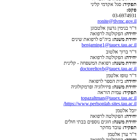
תפקיד:
סגל אקדמי קליני
פקס:
03-6974931
ronite@tlvmc.gov.il
ד"ר בנימין גדעון אלטבוגן
יחידה:
הפקולטה לרפואה
יחידת משנה:
ביה"ס לרפואת שינים
benjaming1@tauex.tau.ac.il
ד"ר ברוך אלטוב
יחידה:
הפקולטה לרפואה
יחידת משנה:
רפואת המשפחה - קלינית
doctoreltovb@tauex.tau.ac.il
ד"ר טופז אלטמן
יחידה:
בית הספר לרפואה
יחידת משנה:
פיזיולוגיה ופרמקולוגיה
תפקיד:
עמית הוראה
topazaltman@tauex.tau.ac.il
https://www.perlsonlab.sites.tau.ac.il/
יובל אלטמן
יחידה:
הפקולטה לרפואה
יחידת משנה:
חוגים נוספים בבתי חולים
תפקיד:
עובד מחקר
ד"ר ערן אלטמן
יחידה:
הפקולטה לרפואה