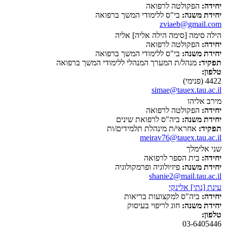
יחידה:
הפקולטה לרפואה
יחידת משנה:
בי"ס ללימודי המשך ברפואה
zviaeb@gmail.com
הילה סימה [סימה הילה אליה] אליה
יחידה:
הפקולטה לרפואה
יחידת משנה:
בי"ס ללימודי המשך ברפואה
תפקיד:
מנהל/ת המערך המנהלי ללימודי המשך ברפואה
טלפון:
4422 (פנימי)
simae@tauex.tau.ac.il
מירב אליהו
יחידה:
הפקולטה לרפואה
יחידת משנה:
ביה"ס לרפואת שינים
תפקיד:
אחראי/ת מינהלת תלמידים/ות
meirav76@tauex.tau.ac.il
שני אלימלך
יחידה:
בית הספר לרפואה
יחידת משנה:
פיזיולוגיה ופרמקולוגיה
shanie2@mail.tau.ac.il
עינת [נתי] אלינקי
יחידה:
ביה"ס למקצועות בריאות
יחידת משנה:
חוג לריפוי בעיסוק
טלפון:
03-6405446