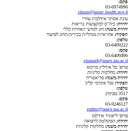
פקס:
03-6974996
zihum@tasmc.health.gov.il
עינת אסתר אידלברג עוזרי
יחידה:
ביה"ס למקצועות בריאות
יחידת משנה:
חוג למדעי האחיות כללי
תפקיד:
אחראי/ת מנהלי/ת בכיר/ה-החוג לסיעוד
טלפון:
03-6409222
פקס:
03-6409496
einataid@tauex.tau.ac.il
פרופ' טל אידליץ מרקוס
יחידה:
מחלקות קליניות
יחידת משנה:
פדיאטריה
תפקיד:
סגל אקדמי קליני
טלפון:
3517 (פנימי)
פקס:
03-9246127
eidlitz@tauex.tau.ac.il
פרופ' ליאוניד אידלמן
יחידה:
הפקולטה לרפואה
יחידת משנה:
מחלקות קליניות