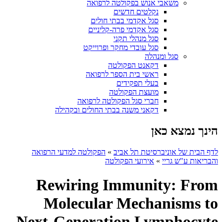
משאבי אנוש בפקולטה לרפואה
נקלטים חדשים
סגל אקדמי בבתי חולים
סגל אקדמי פרה-קליניים
סגל מנהלי תקני
סגל עובדי מחקר ופרוייקט
סגל ומנהלה
דקאנט הפקולטה
ראשי בית הספר לרפואה
בעלי תפקידים
מועצת הפקולטה
חברי סגל הפקולטה לרפואה
דקאני משנה בבתי החולים ובקהילה
הינך נמצא כאן
לדף הבית של אוניברסיטת תל אביב
»
הפקולטה למדעי הרפואה
והבריאות ע"ש גריי
»
אירועי הפקולטה
Rewiring Immunity: From
Molecular Mechanisms to
Next-Generation Lymphocyte