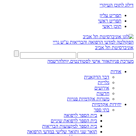
דילוג לתוכן העיקרי
תפריט עליון
תפריט ראשי
תוכן ראשי
הפקולטה למדעי הרפואה והבריאות ע"ש גריי
אוניברסיטת תל אביב
מערכת פניות
אזור אישי לסטודנטים.יות
להרשמה
אודות
דבר הדקאנית
גלריות
אירועים
חדשות
משרות אקדמיות פנויות
יחידות אקדמיות
בתי ספר
בית הספר לרפואה
בית הספר לרפואת שיניים
בית הספר למקצועות הבריאות
תואר שני ותואר שלישי במדעי הרפואה