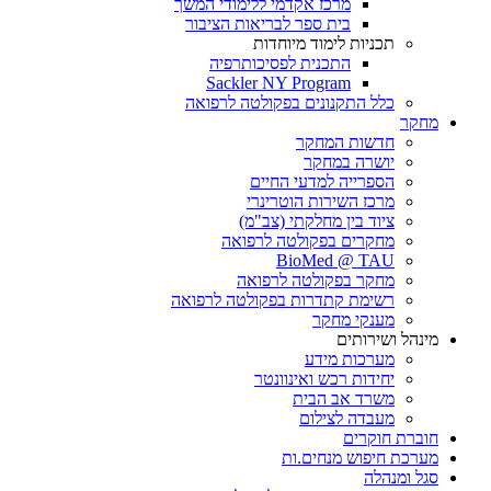
מרכז אקדמי ללימודי המשך
בית ספר לבריאות הציבור
תכניות לימוד מיוחדות
התכנית לפסיכותרפיה
Sackler NY Program
כלל התקנונים בפקולטה לרפואה
מחקר
חדשות המחקר
יושרה במחקר
הספרייה למדעי החיים
מרכז השירות הוטרינרי
ציוד בין מחלקתי (צב"מ)
מחקרים בפקולטה לרפואה
BioMed @ TAU
מחקר בפקולטה לרפואה
רשימת קתדרות בפקולטה לרפואה
מענקי מחקר
מינהל ושירותים
מערכות מידע
יחידות רכש ואינוונטר
משרד אב הבית
מעבדה לצילום
חוברת חוקרים
מערכת חיפוש מנחים.ות
סגל ומנהלה