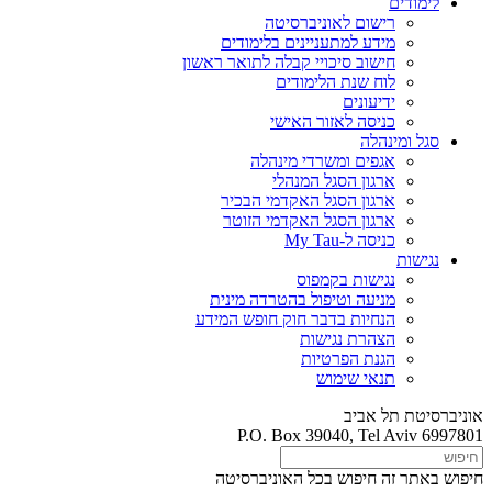
לימודים
רישום לאוניברסיטה
מידע למתעניינים בלימודים
חישוב סיכויי קבלה לתואר ראשון
לוח שנת הלימודים
ידיעונים
כניסה לאזור האישי
סגל ומינהלה
אגפים ומשרדי מינהלה
ארגון הסגל המנהלי
ארגון הסגל האקדמי הבכיר
ארגון הסגל האקדמי הזוטר
כניסה ל-My Tau
נגישות
נגישות בקמפוס
מניעה וטיפול בהטרדה מינית
הנחיות בדבר חוק חופש המידע
הצהרת נגישות
הגנת הפרטיות
תנאי שימוש
אוניברסיטת תל אביב
P.O. Box 39040, Tel Aviv 6997801
חיפוש באתר זה
חיפוש בכל האוניברסיטה