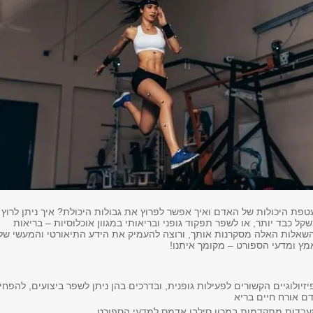
ת היכולות של האדם ואיך אפשר לפרוץ את גבולות היכולת? איך ניתן לרוץ
קל כבד יותר, או לשפר תפקוד גופני ובריאותי במגוון אוכלוסיות – בריאות
שאלות האלה מסקרנות אותך, ורוצה להעמיק את הידע התיאורטי והמעשי של
מץ ומדעי הספורט – מקומך איתנו!
זיולוגיים הקשורים לפעילות גופנית, ובדרכים בהן ניתן לשפר ביצועים, להפחי
דם אורח חיים בריא
בדות מתקדמות במכון סילבן אדמס למדעי הספורט