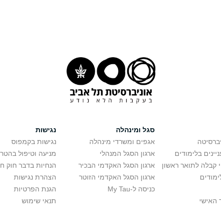
סגל ומינהלה
נגישות
יברסיטה
אגפים ומשרדי מינהלה
נגישות בקמפוס
יינים בלימודים
ארגון הסגל המנהלי
מניעה וטיפול בהטר
י קבלה לתואר ראשון
ארגון הסגל האקדמי הבכיר
הנחיות בדבר חוק ח
ימודים
ארגון הסגל האקדמי הזוטר
הצהרת נגישות
כניסה ל-My Tau
הגנת הפרטיות
 האישי
תנאי שימוש