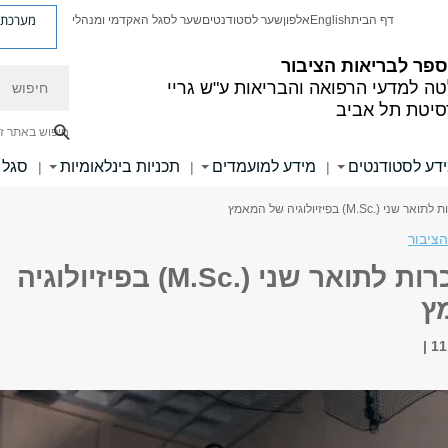
מערכת פ
דף הבית
English
אלפון
שער לסטודנטים
שער לסגל האקדמי ומנהלי
פר לבריאות הציבור
חיפוש
ה למדעי הרפואה והבריאות ע"ש גריי
סיטת תל אביב
חיפוש באתר ז
דע לסטודנטים
מידע למועמדים
תכניות בינלאומיות
סגל
|
|
|
.M.Sc) בפיזיולוגיה של המאמץ
הציבור
מפגש היכרות לתואר שני (.M.Sc) בפיזיולוגיה
ץ