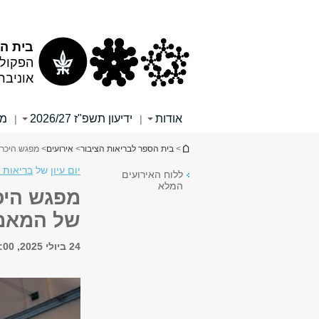
תוכן
תפריט
עליון
ראשי
בית הס
הפקולט
אוניבר
אודות
ידיעון תשפ"ז 2026/27
מי
|
|
הינך נמצא כאן
>
בית הספר לבריאות הציבור
>
אירועים
> מפגש היכרות לתואר שני (
יום עיון
של
בריאות 
ללוח האירועים
המלא
של המאמ
24 ביולי 2025, 11:00