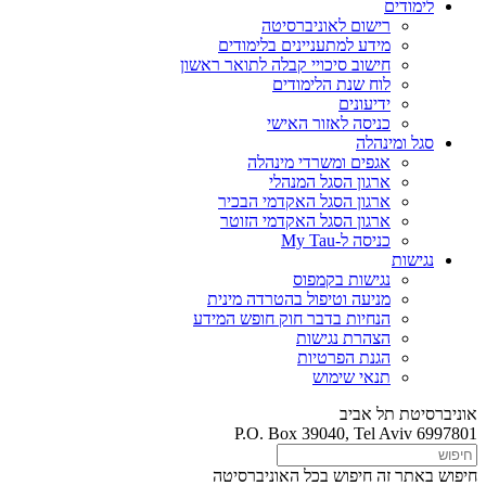
לימודים
רישום לאוניברסיטה
מידע למתעניינים בלימודים
חישוב סיכויי קבלה לתואר ראשון
לוח שנת הלימודים
ידיעונים
כניסה לאזור האישי
סגל ומינהלה
אגפים ומשרדי מינהלה
ארגון הסגל המנהלי
ארגון הסגל האקדמי הבכיר
ארגון הסגל האקדמי הזוטר
כניסה ל-My Tau
נגישות
נגישות בקמפוס
מניעה וטיפול בהטרדה מינית
הנחיות בדבר חוק חופש המידע
הצהרת נגישות
הגנת הפרטיות
תנאי שימוש
אוניברסיטת תל אביב
P.O. Box 39040, Tel Aviv 6997801
חיפוש באתר זה
חיפוש בכל האוניברסיטה