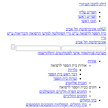
דילוג לתוכן העיקרי
תפריט עליון
תפריט ראשי
תוכן ראשי
בית הספר לרפואה ע"ש גריי
הפקולטה למדעי הרפואה והבריאות ע"ש
גריי
אוניברסיטת תל אביב
מערכת פניות
אזור אישי לסטודנטים.יות
להרשמה
אודות
אודות בית הספר לרפואה
גלריות
דבר ראש בית הספר
ועדות בית הספר
תכנית אלקטיב
חוגים בבית הספר לרפואה
החוגים הפרה-קליניים והמשולבים
החוגים הקליניים
בתי החולים
בתי החולים, המחלקות והמכונים המסונפים