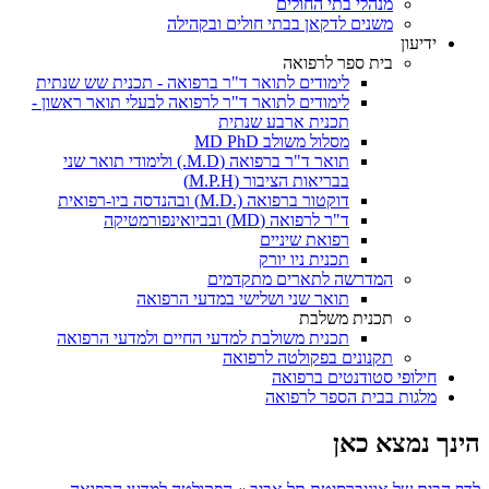
מנהלי בתי החולים
משנים לדקאן בבתי חולים ובקהילה
ידיעון
בית ספר לרפואה
לימודים לתואר ד"ר ברפואה - תכנית שש שנתית
לימודים לתואר ד"ר לרפואה לבעלי תואר ראשון -
תכנית ארבע שנתית
מסלול משולב MD PhD
תואר ד"ר ברפואה (M.D.) ולימודי תואר שני
בבריאות הציבור (M.P.H)
דוקטור ברפואה (.M.D) ובהנדסה ביו-רפואית
ד"ר לרפואה (MD) ובביואינפורמטיקה
רפואת שיניים
תכנית ניו יורק
המדרשה לתארים מתקדמים
תואר שני ושלישי במדעי הרפואה
תכנית משלבת
תכנית משולבת למדעי החיים ולמדעי הרפואה
תקנונים בפקולטה לרפואה
חילופי סטודנטים ברפואה
מלגות בבית הספר לרפואה
הינך נמצא כאן