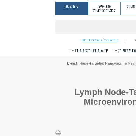
ניות
אזור אישי
להרשמה
לסטודנטים.יות
ה
חיפוש בכל האוניברסיטה
תמחויות
ידיעונים ותקנונים
|
|
> Lymph Node-Targeted Nanovaccine Res
Lymph Node-Ta
Microenviro