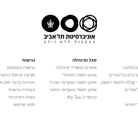
סגל ומינהלה
נגישות
יברסיטה
אגפים ומשרדי מינהלה
נגישות בקמפוס
יינים בלימודים
ארגון הסגל המנהלי
מניעה וטיפול בהטר
י קבלה לתואר ראשון
ארגון הסגל האקדמי הבכיר
הנחיות בדבר חוק ח
ימודים
ארגון הסגל האקדמי הזוטר
הצהרת נגישות
כניסה ל-My Tau
הגנת הפרטיות
 האישי
תנאי שימוש