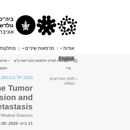
תוכן
תפריט
עליון
ראשי
ביה"ס 
גולדש
אוניבר
אודות
מרפאות שיניים
מחלקות
|
|
English
הינך נמצא כאן
>
הפקולטה למדעי הרפואה והבריאות ע"ש
>
אירועי
גריי
הפקו
סמינר
של
בית ספר 
ללוח האירועים
המלא
he Tumor
sion and
tastasis
f Medical Sciences
11 ביוני 2026, 12:00 - 13:30