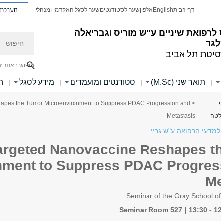
מערכת פ
דף הבית
English
אלפון
שער לסטודנטים
שער לסגל האקדמי ומנהלי
לרפואת שיניים ע"ש מוריס וגבריאלה
חיפוש
לגר
סיטת תל אביב
חיפוש באתר ז
תואר שני (M.Sc)
סטודנטים ומועמדים
מידע לסגל
ה
|
|
|
|
hapes the Tumor Microenvironment to Suppress PDAC Progression and
לטה
Metastasis
למדעי הרפואה ע"ש גריי
rgeted Nanovaccine Reshapes t
nment to Suppress PDAC Progres
Me
Seminar of the Gray School o
Seminar Room 527