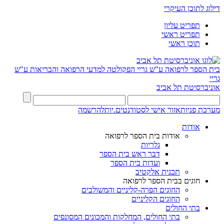
דילוג לתוכן העיקרי
תפריט עליון
תפריט ראשי
תוכן ראשי
בית הספר לרפואה ע"ש גריי
הפקולטה למדעי הרפואה והבריאות ע"ש
גריי
אוניברסיטת תל אביב
מערכת פניות
אזור אישי לסטודנטים.יות
להרשמה
אודות
אודות בית הספר לרפואה
גלריות
דבר ראש בית הספר
ועדות בית הספר
תכנית אלקטיב
חוגים בבית הספר לרפואה
החוגים הפרה-קליניים והמשולבים
החוגים הקליניים
בתי החולים
בתי החולים, המחלקות והמכונים המסונפים