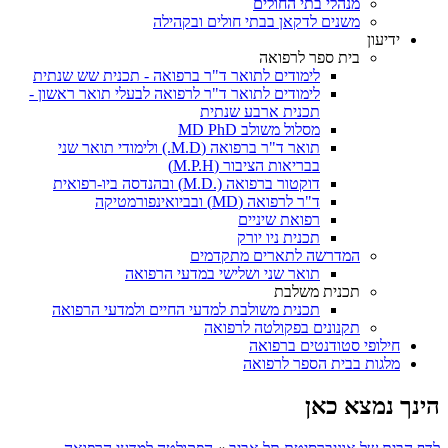
מנהלי בתי החולים
משנים לדקאן בבתי חולים ובקהילה
ידיעון
בית ספר לרפואה
לימודים לתואר ד"ר ברפואה - תכנית שש שנתית
לימודים לתואר ד"ר לרפואה לבעלי תואר ראשון -
תכנית ארבע שנתית
מסלול משולב MD PhD
תואר ד"ר ברפואה (M.D.) ולימודי תואר שני
בבריאות הציבור (M.P.H)
דוקטור ברפואה (.M.D) ובהנדסה ביו-רפואית
ד"ר לרפואה (MD) ובביואינפורמטיקה
רפואת שיניים
תכנית ניו יורק
המדרשה לתארים מתקדמים
תואר שני ושלישי במדעי הרפואה
תכנית משלבת
תכנית משולבת למדעי החיים ולמדעי הרפואה
תקנונים בפקולטה לרפואה
חילופי סטודנטים ברפואה
מלגות בבית הספר לרפואה
הינך נמצא כאן