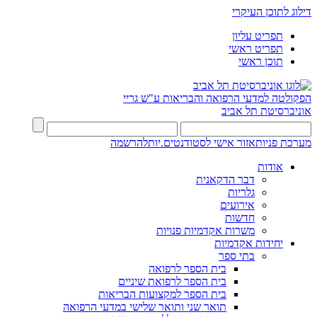
דילוג לתוכן העיקרי
תפריט עליון
תפריט ראשי
תוכן ראשי
הפקולטה למדעי הרפואה והבריאות ע"ש גריי
אוניברסיטת תל אביב
מערכת פניות
אזור אישי לסטודנטים.יות
להרשמה
אודות
דבר הדקאנית
גלריות
אירועים
חדשות
משרות אקדמיות פנויות
יחידות אקדמיות
בתי ספר
בית הספר לרפואה
בית הספר לרפואת שיניים
בית הספר למקצועות הבריאות
תואר שני ותואר שלישי במדעי הרפואה