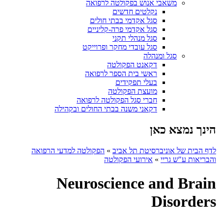
משאבי אנוש בפקולטה לרפואה
נקלטים חדשים
סגל אקדמי בבתי חולים
סגל אקדמי פרה-קליניים
סגל מנהלי תקני
סגל עובדי מחקר ופרוייקט
סגל ומנהלה
דקאנט הפקולטה
ראשי בית הספר לרפואה
בעלי תפקידים
מועצת הפקולטה
חברי סגל הפקולטה לרפואה
דקאני משנה בבתי החולים ובקהילה
הינך נמצא כאן
לדף הבית של אוניברסיטת תל אביב
»
הפקולטה למדעי הרפואה
והבריאות ע"ש גריי
»
אירועי הפקולטה
Neuroscience and Brain
Disorders