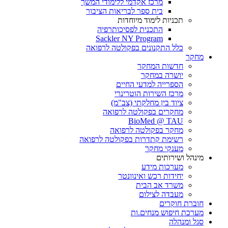
מרכז אקדמי ללימודי המשך
בית ספר לבריאות הציבור
תכניות לימוד מיוחדות
התכנית לפסיכותרפיה
Sackler NY Program
כלל התקנונים בפקולטה לרפואה
מחקר
חדשות המחקר
יושרה במחקר
הספרייה למדעי החיים
מרכז השירות הוטרינרי
ציוד בין מחלקתי (צב"מ)
מחקרים בפקולטה לרפואה
BioMed @ TAU
מחקר בפקולטה לרפואה
רשימת קתדרות בפקולטה לרפואה
מענקי מחקר
מינהל ושירותים
מערכות מידע
יחידות רכש ואינוונטר
משרד אב הבית
מעבדה לצילום
חוברת חוקרים
מערכת חיפוש מנחים.ות
סגל ומנהלה