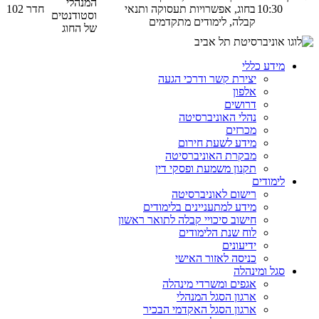
המנהלי
10:30
בחוג, אפשרויות תעסוקה ותנאי
חדר 102
וסטודנטים
קבלה, לימודים מתקדמים
של החוג
מידע כללי
יצירת קשר ודרכי הגעה
אלפון
דרושים
נהלי האוניברסיטה
מכרזים
מידע לשעת חירום
מבקרת האוניברסיטה
תקנון משמעת ופסקי דין
לימודים
רישום לאוניברסיטה
מידע למתעניינים בלימודים
חישוב סיכויי קבלה לתואר ראשון
לוח שנת הלימודים
ידיעונים
כניסה לאזור האישי
סגל ומינהלה
אגפים ומשרדי מינהלה
ארגון הסגל המנהלי
ארגון הסגל האקדמי הבכיר