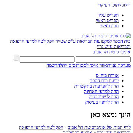
דילוג לתוכן העיקרי
תפריט עליון
תפריט ראשי
תוכן ראשי
בית הספר למקצועות הבריאות ע"ש שטייר
הפקולטה למדעי הרפואה
והבריאות ע"ש גריי
אוניברסיטת תל אביב
מערכת פניות
אזור אישי לסטודנטים.יות
להרשמה
אודות ביה"ס
ידיעון בית הספר
החוג להפרעות בתקשורת
החוג למדעי האחיוּת
החוג לפיזיותרפיה
החוג לריפוי בעיסוק
הינך נמצא כאן
לדף הבית של אוניברסיטת תל אביב
»
הפקולטה למדעי הרפואה
והבריאות ע"ש גריי
»
אירועי הפקולטה