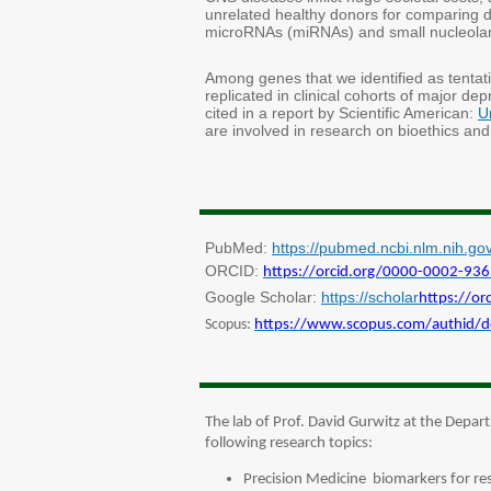
unrelated healthy donors for comparing
microRNAs (miRNAs) and small nucleol
Among genes that we identified as tenta
replicated in clinical cohorts of major d
cited in a report by Scientific American:
U
are involved in research on bioethics an
PubMed:
https://pubmed.ncbi.nlm.nih.g
ORCID
:
https://orcid.org/0000-0002-93
Google Scholar
:
https://scholar
https://o
Scopus
:
https://www.scopus.com/authid/d
The lab of Prof. David Gurwitz at the Depa
following r
esearch topics:
Precision Medicine biomarkers for re