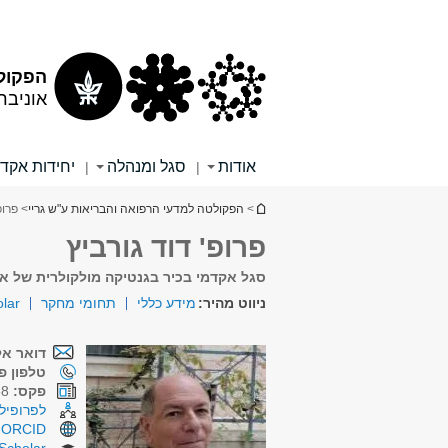
תוכן
תפריט
עליון
ראשי
הפקולט
אוניבר
אודות
סגל ומנהלה
יחידות אקד
|
|
הינך נמצא כאן
>
הפקולטה למדעי הרפואה והבריאות ע"ש גריי
> פרופ
פרופ' דוד גורביץ
סגל אקדמי בכיר בגנטיקה מולקולרית של אד
ניווט מהיר:
מידע כללי
תחומי מחקר
lar
דואר אל
טלפון פנ
פקס:
03-6405168
לפרופיל 
ORCID