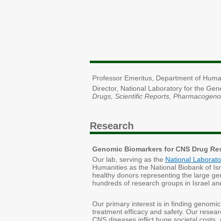
Professor Emeritus, Department of Human 
Director, National Laboratory for the Gen
Drugs, Scientific Reports, Pharmacogen
Research
Genomic Biomarkers for CNS Drug R
Our lab, serving as the
National Laborator
Humanities as the National Biobank of Is
healthy donors representing the large ge
hundreds of research groups in Israel an
Our primary interest is in finding genomi
treatment efficacy and safety. Our resear
CNS diseases inflict huge societal costs