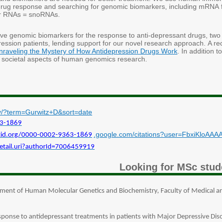
 drug response and searching for genomic biomarkers, including mRNA
ar RNAs = snoRNAs.
tive genomic biomarkers for the response to anti-depressant drugs, tw
epression patients, lending support for our novel research approach. A r
nraveling the Mystery of How Antidepression Drugs Work
. In addition 
d societal aspects of human genomics research.
ov/?term=Gurwitz+D&sort=date
63-1869
.google.com/citations?user=FbxiKloAAA
rcid.org/0000-0002-9363-1869
etail.uri?authorId=7006459919
Looking for MSc stude
rtment of Human Molecular Genetics and Biochemistry, Faculty of Medical an
sponse to antidepressant treatments in patients with Major Depressive Di