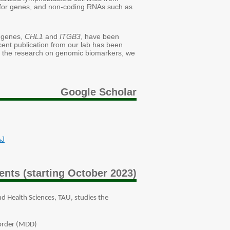
 for genes, and non-coding RNAs such as
o genes,
CHL1
and
ITGB3
, have been
ecent publication from our lab has been
to the research on genomic biomarkers, we
Google Scholar
AJ
nts (starting October 2023)
d Health Sciences, TAU, studies the
sorder (MDD)