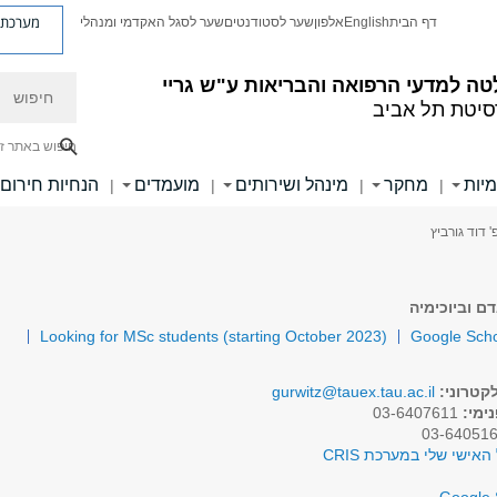
מערכת פ
דף הבית
English
אלפון
שער לסטודנטים
שער לסגל האקדמי ומנהלי
חיפוש
ה למדעי הרפואה והבריאות ע"ש גריי
סיטת תל אביב
חיפוש באתר ז
מיות
מחקר
מינהל ושירותים
מועמדים
הנחיות חירום
|
|
|
|
' דוד גורביץ
ם וביוכימיה
Looking for MSc students (starting October 2023)
Google Scho
קטרוני:
gurwitz@tauex.tau.ac.il
ימי:
03-6407611
האישי שלי במערכת CRIS