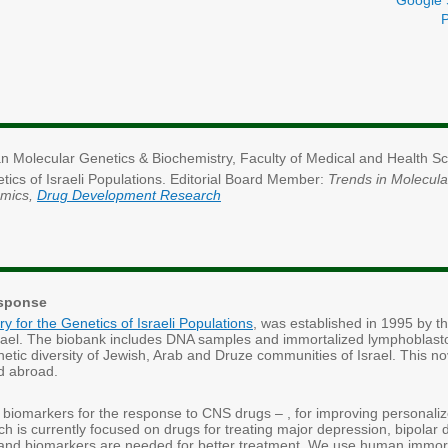
Google 
Molecular Genetics & Biochemistry, Faculty of Medical and Health Scie
etics of Israeli Populations. Editorial Board Member:
Trends in Molecul
omics,
Drug Development Research
esponse
y for the Genetics of Israeli Populations
, was established in 1995 by t
rael. The biobank includes DNA samples and immortalized lymphoblastoi
netic diversity of Jewish, Arab and Druze communities of Israel. This n
d abroad.
c biomarkers for the response to CNS drugs – , for improving personali
ch is currently focused on drugs for treating major depression, bipolar
, and biomarkers are needed for better treatment. We use human immorta