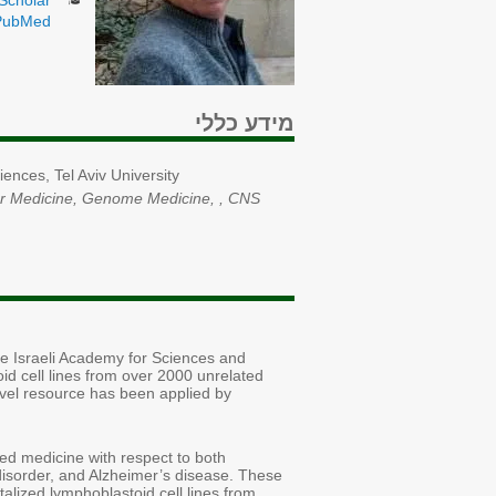
Scholar
PubMed
מידע כללי
nces, Tel Aviv University
ar Medicine, Genome Medicine, , CNS
he Israeli Academy for Sciences and
d cell lines from over 2000 unrelated
ovel resource has been applied by
zed medicine with respect to both
 disorder, and Alzheimer’s disease. These
lized lymphoblastoid cell lines from