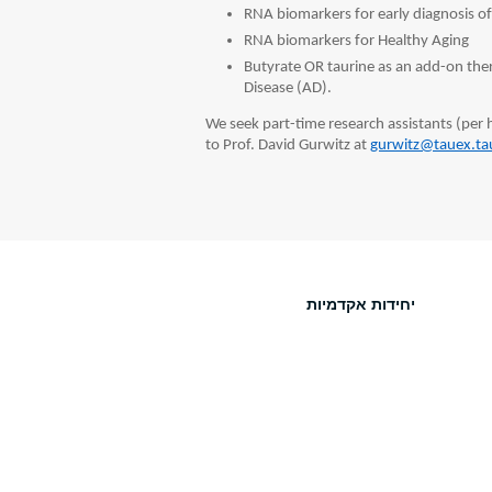
RNA biomarkers for early diagnosis o
RNA biomarkers for Healthy Aging
Butyrate OR taurine as an add-on the
Disease (AD).
We seek part-time research assistants (per
to
Prof. David Gurwitz at
gurwitz@tauex.tau
יחידות אקדמיות