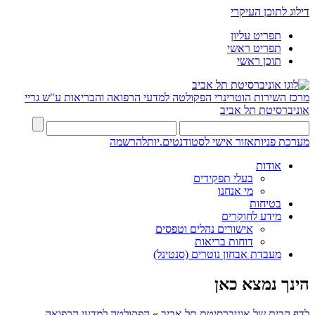
דילוג לתוכן העיקרי
תפריט עליון
תפריט ראשי
תוכן ראשי
מרכז השירות הוטרינרי
הפקולטה למדעי הרפואה והבריאות ע"ש גריי
אוניברסיטת תל אביב
מערכת פניות
אזור אישי לסטודנטים.יות
להרשמה
אודות
בעלי תפקידים
מי אנחנו
בטיחות
מידע לחוקרים
אישורים נהלים וטפסים
דוחות בריאות
מעבדת אבחון נוטרים (סנטינל)
הינך נמצא כאן
לדף הבית של אוניברסיטת תל אביב
»
הפקולטה למדעי הרפואה