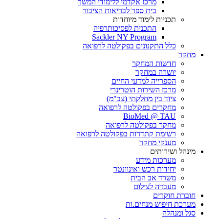
מרכז אקדמי ללימודי המשך
בית ספר לבריאות הציבור
תכניות לימוד מיוחדות
התכנית לפסיכותרפיה
Sackler NY Program
כלל התקנונים בפקולטה לרפואה
מחקר
חדשות המחקר
יושרה במחקר
הספרייה למדעי החיים
מרכז השירות הוטרינרי
ציוד בין מחלקתי (צב"מ)
מחקרים בפקולטה לרפואה
BioMed @ TAU
מחקר בפקולטה לרפואה
רשימת קתדרות בפקולטה לרפואה
מענקי מחקר
מינהל ושירותים
מערכות מידע
יחידות רכש ואינוונטר
משרד אב הבית
מעבדה לצילום
חוברת חוקרים
מערכת חיפוש מנחים.ות
סגל ומנהלה