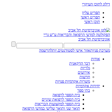
דילוג לתוכן העיקרי
תפריט עליון
תפריט ראשי
תוכן ראשי
הפקולטה למדעי הרפואה והבריאות ע"ש גריי
אוניברסיטת תל אביב
מערכת פניות
אזור אישי לסטודנטים.יות
להרשמה
אודות
דבר הדקאנית
גלריות
אירועים
חדשות
משרות אקדמיות פנויות
יחידות אקדמיות
בתי ספר
בית הספר לרפואה
בית הספר לרפואת שיניים
בית הספר למקצועות הבריאות
תואר שני ותואר שלישי במדעי הרפואה