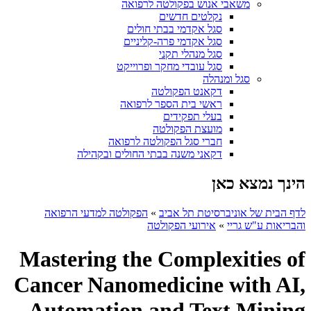
משאבי אנוש בפקולטה לרפואה
נקלטים חדשים
סגל אקדמי בבתי חולים
סגל אקדמי פרה-קליניים
סגל מנהלי תקני
סגל עובדי מחקר ופרוייקט
סגל ומנהלה
דקאנט הפקולטה
ראשי בית הספר לרפואה
בעלי תפקידים
מועצת הפקולטה
חברי סגל הפקולטה לרפואה
דקאני משנה בבתי החולים ובקהילה
הינך נמצא כאן
לדף הבית של אוניברסיטת תל אביב
»
הפקולטה למדעי הרפואה
והבריאות ע"ש גריי
»
אירועי הפקולטה
Mastering the Complexities of
Cancer Nanomedicine with AI,
Automation and Text Mining