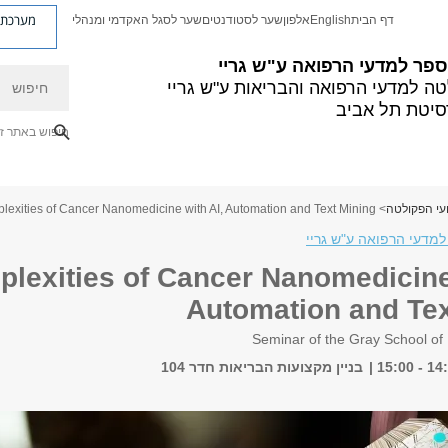
מערכת פ
דף הבית
English
אלפון
שער לסטודנטים
שער לסגל האקדמי ומנהלי
פר למדעי הרפואה ע"ש גריי
חיפוש
ה למדעי הרפואה והבריאות ע"ש גריי
סיטת תל אביב
חיפוש באתר ז
עי הפקולטה
> Mastering the Complexities of Cancer Nanomedicine with AI, Automation and Text Mining
למדעי הרפואה ע"ש גריי
plexities of Cancer Nanomedicine
Automation and Tex
בניין מקצועות הבריאות חדר 104