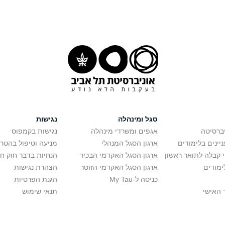
סגל ומינהלה
נגישות
יברסיטה
אגפים ומשרדי מינהלה
נגישות בקמפוס
יינים בלימודים
ארגון הסגל המנהלי
מניעה וטיפול בהטר
י קבלה לתואר ראשון
ארגון הסגל האקדמי הבכיר
הנחיות בדבר חוק ח
ימודים
ארגון הסגל האקדמי הזוטר
הצהרת נגישות
כניסה ל-My Tau
הגנת הפרטיות
 האישי
תנאי שימוש