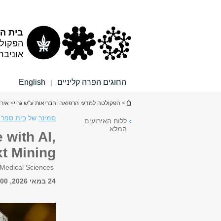
תוכן
תפריט
עליון
ראשי
בית הס
הפקולט
אוניבר
החוגים הפרה קליניים
English
|
הינך נמצא כאן
>
הפקולטה למדעי הרפואה והבריאות ע"ש גריי
>
אירו
סמינר
של
בית ספר 
ללוח האירועים
המלא
 with AI,
t Mining
Seminar of the Gray School of Medical Sciences
24 במאי 2026, 14:00 - 15:00