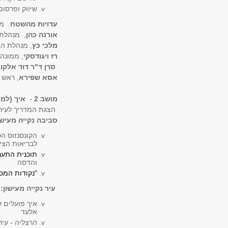
שיווק ופרסום
עדויות מהשטח
. מת
אורנה כהן
, מנהלת 
מלכי כץ
, מנהלת הי
רז ויגודסקי
, ממונה
סרן ד"ר דוד אלקו
אסא שפירא
, ראש 
מושב 2
-
איך (למר
הצגת המדריך לעיר 
סביבה נקייה מעיש
הקונסנזוס ה
לבריאות הצי
תוכנית התער
והדסה
"נקודות המכ
עיר נקייה מעישון:
איך פועלים ל
אלעד
הרצליה - עיר