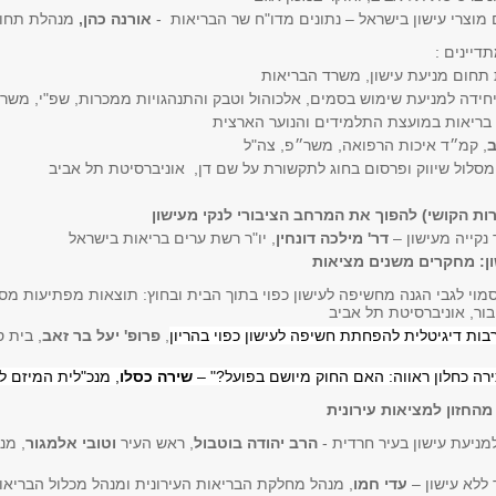
 מוצרי עישון בישראל – נתונים מדו"ח שר הבריאות -
אורנה כהן,
מנהלת תחום 
דיינים :
תחום מניעת עישון, משרד הבריאות
חידה למניעת שימוש בסמים, אלכוהול וטבק והתנהגויות ממכרות, שפ"י, משרד
 בריאות במועצת התלמידים והנוער הארצית
ב
, קמ״ד איכות הרפואה, משר״פ, צה"ל
מסלול שיווק ופרסום בחוג לתקשורת על שם דן, אוניברסיטת תל אביב
ות הקושי) להפוך את המרחב הציבורי לנקי מעישון
נקייה מעישון –
דר' מילכה דונחין
, יו"ר רשת ערים בריאות בישראל
ון: מחקרים משנים מציאות
סמוי לגבי הגנה מחשיפה לעישון כפוי בתוך הבית ובחוץ: תוצאות מפתיעות 
בור, אוניברסיטת תל אביב
בות דיגיטלית להפחתת חשיפה לעישון כפוי בהריון
,
פרופ' יעל בר
זאב
, בית 
ירה כחלון ראווה: האם החוק מיושם בפועל?" –
שירה כסלו
, מנכ"לית המיזם למ
 מהחזון למציאות עירונית
מניעת עישון בעיר חרדית -
הרב יהודה בוטבול
, ראש העיר
וטובי אלמגור
, מנ
 ללא עישון –
עדי חמו
, מנהל מחלקת הבריאות העירונית ומנהל מכלול הבריאות