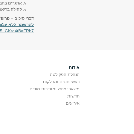
אתגרים בחב
קהילה בריאה
דברי סיכום –
פרופ' 
להרשמה ללא עלות
KNo5LGKrd4tBaFRb7
אודות
הנהלת הפקולטה
ראשי חוגים ומחלקות
משאבי אנוש ומזכירות מורים
חדשות
אירועים