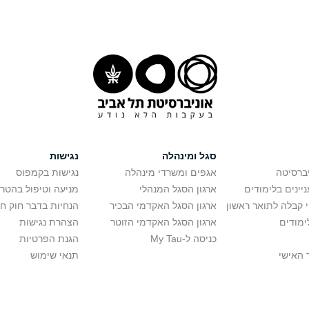
סגל ומינהלה
נגישות
יברסיטה
אגפים ומשרדי מינהלה
נגישות בקמפוס
יינים בלימודים
ארגון הסגל המנהלי
מניעה וטיפול בהטר
י קבלה לתואר ראשון
ארגון הסגל האקדמי הבכיר
הנחיות בדבר חוק ח
ימודים
ארגון הסגל האקדמי הזוטר
הצהרת נגישות
כניסה ל-My Tau
הגנת הפרטיות
 האישי
תנאי שימוש