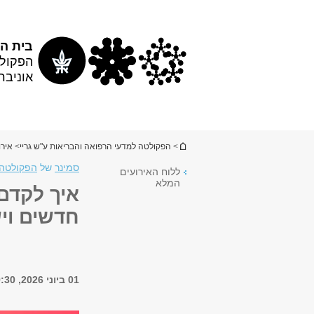
תוכן
תפריט
עליון
ראשי
בית הס
הפקולט
אוניבר
הינך נמצא כאן
>
הפקולטה למדעי הרפואה והבריאות ע"ש גריי
>
אירו
סמינר
של
הפקולטה 
ללוח האירועים
המלא
איך לקדם 
חדשים וי
01 ביוני 2026, 9:30 - 13:30