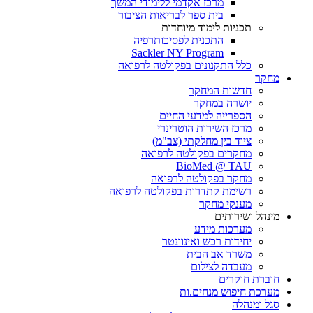
מרכז אקדמי ללימודי המשך
בית ספר לבריאות הציבור
תכניות לימוד מיוחדות
התכנית לפסיכותרפיה
Sackler NY Program
כלל התקנונים בפקולטה לרפואה
מחקר
חדשות המחקר
יושרה במחקר
הספרייה למדעי החיים
מרכז השירות הוטרינרי
ציוד בין מחלקתי (צב"מ)
מחקרים בפקולטה לרפואה
BioMed @ TAU
מחקר בפקולטה לרפואה
רשימת קתדרות בפקולטה לרפואה
מענקי מחקר
מינהל ושירותים
מערכות מידע
יחידות רכש ואינוונטר
משרד אב הבית
מעבדה לצילום
חוברת חוקרים
מערכת חיפוש מנחים.ות
סגל ומנהלה