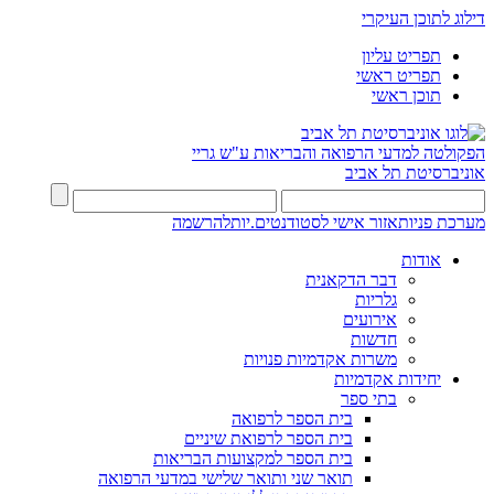
דילוג לתוכן העיקרי
תפריט עליון
תפריט ראשי
תוכן ראשי
הפקולטה למדעי הרפואה והבריאות ע"ש גריי
אוניברסיטת תל אביב
מערכת פניות
אזור אישי לסטודנטים.יות
להרשמה
אודות
דבר הדקאנית
גלריות
אירועים
חדשות
משרות אקדמיות פנויות
יחידות אקדמיות
בתי ספר
בית הספר לרפואה
בית הספר לרפואת שיניים
בית הספר למקצועות הבריאות
תואר שני ותואר שלישי במדעי הרפואה