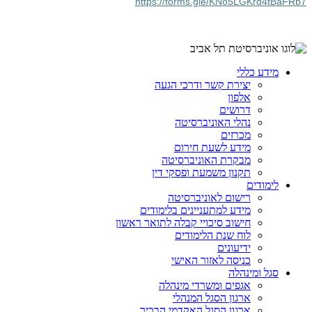
https://forms.gle/KNo5LGKrd4tBaFRb7
מידע כללי
יצירת קשר ודרכי הגעה
אלפון
דרושים
נהלי האוניברסיטה
מכרזים
מידע לשעת חירום
מבקרת האוניברסיטה
תקנון משמעת ופסקי דין
לימודים
רישום לאוניברסיטה
מידע למתעניינים בלימודים
חישוב סיכויי קבלה לתואר ראשון
לוח שנת הלימודים
ידיעונים
כניסה לאזור האישי
סגל ומינהלה
אגפים ומשרדי מינהלה
ארגון הסגל המנהלי
ארגון הסגל האקדמי הבכיר