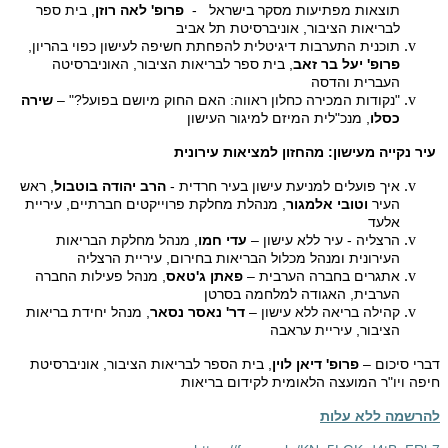
תוצאות מפתיעות מסקר בישראל -
פרופ' לאה רוזן
, בית ספר
לבריאות הציבור, אוניברסיטת תל אביב
תוכנית התערבות דיגיטלית להפחתת חשיפה לעישון כפוי בהריון
,
פרופ' יעל בר
זאב
, בית ספר לבריאות הציבור, האוניברסיטה
העברית והדסה
"נקודות המכירה כחלון ראווה: האם החוק מיושם בפועל?" –
שירה
כסלו
, מנכ"לית המיזם למיגור העישון
עיר נקייה מעישון: מהחזון למציאות עירונית
איך פועלים למניעת עישון בעיר חרדית -
הרב יהודה בוטבול
, ראש
העיר
וטובי אלמגור
, מנהלת מחלקת פרוייקטים חברתיים, עיריית
אלעד
הרצליה - עיר ללא עישון –
עדי חמו
, מנהל מחלקת הבריאות
העירונית ומנהל מכלול הבריאות בחירום, עיריית הרצליה
אתגרים בחברה הערבית –
פאתן ג'טאס
, מנהל פעילות החברה
הערבית, האגודה למלחמה בסרטן
קהילה בריאה ללא עישון –
דר' נאסר נסאר
, מנהל יחידת בריאות
הציבור, עיריית עראבה
דברי סיכום –
פרופ' דיאן לוין
, בית הספר לבריאות הציבור, אוניברסיטת
חיפה ויו"ר המועצה הלאומית לקידום בריאות
להרשמה ללא עלות