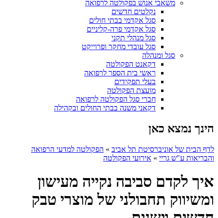
משאבי אנוש בפקולטה לרפואה
נקלטים חדשים
סגל אקדמי בבתי חולים
סגל אקדמי פרה-קליניים
סגל מנהלי תקני
סגל עובדי מחקר ופרוייקט
סגל ומנהלה
דקאנט הפקולטה
ראשי בית הספר לרפואה
בעלי תפקידים
מועצת הפקולטה
חברי סגל הפקולטה לרפואה
דקאני משנה בבתי החולים ובקהילה
הינך נמצא כאן
לדף הבית של אוניברסיטת תל אביב
»
הפקולטה למדעי הרפואה
והבריאות ע"ש גריי
»
אירועי הפקולטה
איך לקדם סביבה נקייה מעישון
ומשיווק תחבולני של מוצרי טבק
חדשים וישנים