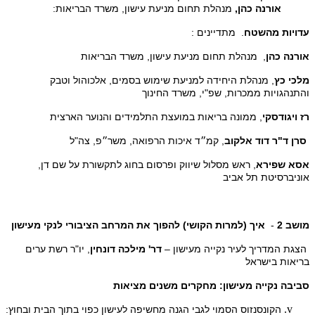
אורנה כהן,
מנהלת תחום מניעת עישון, משרד הבריאות:
עדויות מהשטח
. מתדיינים :
אורנה כהן
, מנהלת תחום מניעת עישון, משרד הבריאות
מלכי כץ
, מנהלת היחידה למניעת שימוש בסמים, אלכוהול וטבק
והתנהגויות ממכרות, שפ"י, משרד החינוך
רז ויגודסקי
, ממונה בריאות במועצת התלמידים והנוער הארצית
סרן ד"ר דוד אלקוב
, קמ״ד איכות הרפואה, משר״פ, צה"ל
אסא שפירא
, ראש מסלול שיווק ופרסום בחוג לתקשורת על שם דן,
אוניברסיטת תל אביב
מושב 2
-
איך (למרות הקושי) להפוך את המרחב הציבורי לנקי מעישון
הצגת המדריך לעיר נקייה מעישון –
דר' מילכה דונחין
, יו"ר רשת ערים
בריאות בישראל
סביבה נקייה מעישון: מחקרים משנים מציאות
הקונסנזוס הסמוי לגבי הגנה מחשיפה לעישון כפוי בתוך הבית ובחוץ: