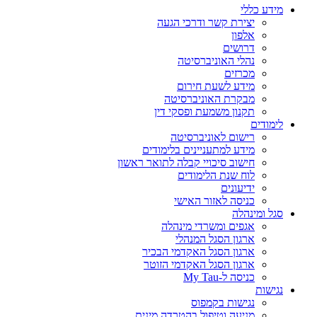
מידע כללי
יצירת קשר ודרכי הגעה
אלפון
דרושים
נהלי האוניברסיטה
מכרזים
מידע לשעת חירום
מבקרת האוניברסיטה
תקנון משמעת ופסקי דין
לימודים
רישום לאוניברסיטה
מידע למתעניינים בלימודים
חישוב סיכויי קבלה לתואר ראשון
לוח שנת הלימודים
ידיעונים
כניסה לאזור האישי
סגל ומינהלה
אגפים ומשרדי מינהלה
ארגון הסגל המנהלי
ארגון הסגל האקדמי הבכיר
ארגון הסגל האקדמי הזוטר
כניסה ל-My Tau
נגישות
נגישות בקמפוס
מניעה וטיפול בהטרדה מינית