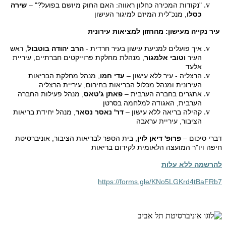
"נקודות המכירה כחלון ראווה: האם החוק מיושם בפועל?" –
שירה
כסלו
, מנכ"לית המיזם למיגור העישון
עיר נקייה מעישון: מהחזון למציאות עירונית
איך פועלים למניעת עישון בעיר חרדית -
הרב יהודה בוטבול
, ראש
העיר
וטובי אלמגור
, מנהלת מחלקת פרוייקטים חברתיים, עיריית
אלעד
הרצליה - עיר ללא עישון –
עדי חמו
, מנהל מחלקת הבריאות
העירונית ומנהל מכלול הבריאות בחירום, עיריית הרצליה
אתגרים בחברה הערבית –
פאתן ג'טאס
, מנהל פעילות החברה
הערבית, האגודה למלחמה בסרטן
קהילה בריאה ללא עישון –
דר' נאסר נסאר
, מנהל יחידת בריאות
הציבור, עיריית עראבה
דברי סיכום –
פרופ' דיאן לוין
, בית הספר לבריאות הציבור, אוניברסיטת
חיפה ויו"ר המועצה הלאומית לקידום בריאות
להרשמה ללא עלות
https://forms.gle/KNo5LGKrd4tBaFRb7