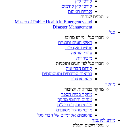
קורסי קיץ
קורסי קיץ קודמים
גלריית תמונות
תכנית שנתית
Master of Public Health in Emergency and
Disaster Management
סגל
חברי סגל - מידע מרוכז
ראשי חוגים ותכניות
יועצים אקדמים
עוזרי הוראה
מזכירויות
חברי סגל לפי חוגים ותוכניות
קידום הבריאות
בריאות סביבתית ותעסוקתית
ניהול אסונות
מחקר
מחקר בבריאות הציבור
מחקר בבית-הספר
מנחים ותחומי מחקר
מרכזי מחקר בביה"ס
מרכזי מחקר מסונפים
פרסומים אקדמיים של חברי סגל
מידע למועמד
נהלי רישום וקבלה