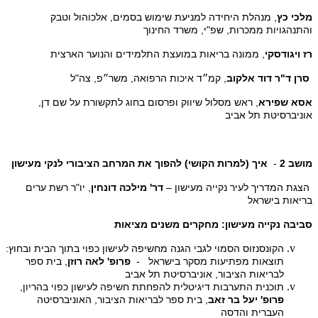
מלכי כץ
, מנהלת היחידה למניעת שימוש בסמים, אלכוהול וטבק
והתנהגויות ממכרות, שפ"י, משרד החינוך
רז ויגודסקי
, ממונה בריאות במועצת התלמידים והנוער הארצית
סרן ד"ר דוד אלקוב
, קמ״ד איכות הרפואה, משר״פ, צה"ל
אסא שפירא
, ראש מסלול שיווק ופרסום בחוג לתקשורת על שם דן,
אוניברסיטת תל אביב
מושב 2
-
איך (למרות הקושי) להפוך את המרחב הציבורי לנקי מעישון
הצגת המדריך לעיר נקייה מעישון –
דר' מילכה דונחין
, יו"ר רשת ערים
בריאות בישראל
סביבה נקייה מעישון: מחקרים משנים מציאות
הקונסנזוס הסמוי לגבי הגנה מחשיפה לעישון כפוי בתוך הבית ובחוץ:
תוצאות מפתיעות מסקר בישראל -
פרופ' לאה רוזן
, בית ספר
לבריאות הציבור, אוניברסיטת תל אביב
תוכנית התערבות דיגיטלית להפחתת חשיפה לעישון כפוי בהריון
,
פרופ' יעל בר
זאב
, בית ספר לבריאות הציבור, האוניברסיטה
העברית והדסה