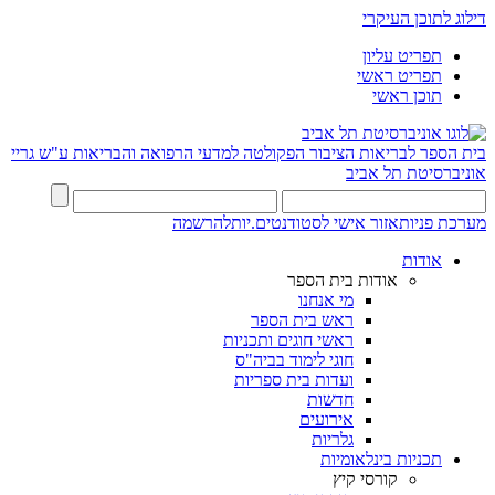
דילוג לתוכן העיקרי
תפריט עליון
תפריט ראשי
תוכן ראשי
בית הספר לבריאות הציבור
הפקולטה למדעי הרפואה והבריאות ע"ש גריי
אוניברסיטת תל אביב
מערכת פניות
אזור אישי לסטודנטים.יות
להרשמה
אודות
אודות בית הספר
מי אנחנו
ראש בית הספר
ראשי חוגים ותכניות
חוגי לימוד בביה"ס
ועדות בית ספריות
חדשות
אירועים
גלריות
תכניות בינלאומיות
קורסי קיץ