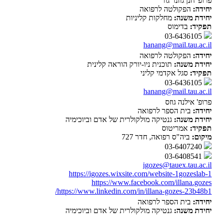
פרופ' חנן גוזנר גור
יחידה:
הפקולטה לרפואה
יחידת משנה:
מחלקות קליניות
תפקיד:
בדימוס
03-6436105
hanang@mail.tau.ac.il
יחידה:
הפקולטה לרפואה
יחידת משנה:
תוכנית ניו-יורק הוראה קלינית
תפקיד:
סגל אקדמי קליני
03-6436105
hanang@mail.tau.ac.il
פרופ' אילנה גוזס
יחידה:
בית הספר לרפואה
יחידת משנה:
גנטיקה מולקולרית של אדם וביוכימיה
תפקיד:
אמריטוס
מיקום:
ביה"ס רפואה, חדר 727
03-6407240
03-6408541
igozes@tauex.tau.ac.il
https://igozes.wixsite.com/website-1gozeslab-1
https://www.facebook.com/illana.gozes
https://www.linkedin.com/in/illana-gozes-23b48b1/
יחידה:
בית הספר לרפואה
יחידת משנה:
גנטיקה מולקולרית של אדם וביוכימיה