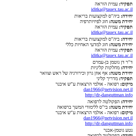
תפקיד:
עמית הוראה
iditka@tauex.tau.ac.il
יחידה:
ביה"ס למקצועות בריאות
יחידת משנה:
חוג לפיזיותרפיה
תפקיד:
עמית הוראה
iditka@tauex.tau.ac.il
יחידה:
ביה"ס למקצועות בריאות
יחידת משנה:
חוג למדעי האחיות כללי
תפקיד:
עמית הוראה
iditka@tauex.tau.ac.il
ד"ר דן גוטמן בן-עמרם
יחידה:
מחלקות קליניות
יחידת משנה:
אף אוזן גרון וכירורגיה של ראש וצוואר
תפקיד:
מדריך קליני
מיקום:
רפואה - אולמי הרצאות ע"ש איבנר
dan1966@netvision.net.il
http://dr-danguttman.info
יחידה:
הפקולטה לרפואה
יחידת משנה:
בי"ס ללימודי המשך ברפואה
מיקום:
רפואה - אולמי הרצאות ע"ש איבנר
dan1966@netvision.net.il
http://dr-danguttman.info
נטע גוטמן-אבנר
יחידה:
הפקולטה לרפואה