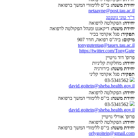
יחידת משנה:
בי"ס ללימודי המשך ברפואה
netaavne@post.tau.ac.il
ד"ר טוני גוטנטג
יחידה:
הפקולטה לרפואה
יחידת משנה:
דיקאנט ומנהל הפקולטה לרפואה
תפקיד:
סגל אקדמי בכיר
מיקום:
ביה"ס רפואה, חדר 907
tonygutentag@tauex.tau.ac.il
https://twitter.com/TonyGute
פרופ' דוד גויטיין
יחידה:
מחלקות קליניות
יחידת משנה:
כירורגיה
תפקיד:
סגל אקדמי קליני
03-5341562
david.goitein@sheba.health.gov.il
יחידה:
הפקולטה לרפואה
יחידת משנה:
בי"ס ללימודי המשך ברפואה
03-5341562
david.goitein@sheba.health.gov.il
פרופ' אורלי גויטיין
יחידה:
הפקולטה לרפואה
יחידת משנה:
בי"ס ללימודי המשך ברפואה
orlygoitein@gmail.com