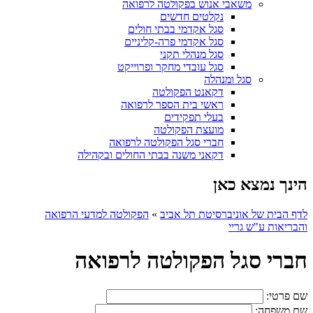
משאבי אנוש בפקולטה לרפואה
נקלטים חדשים
סגל אקדמי בבתי חולים
סגל אקדמי פרה-קליניים
סגל מנהלי תקני
סגל עובדי מחקר ופרוייקט
סגל ומנהלה
דקאנט הפקולטה
ראשי בית הספר לרפואה
בעלי תפקידים
מועצת הפקולטה
חברי סגל הפקולטה לרפואה
דקאני משנה בבתי החולים ובקהילה
הינך נמצא כאן
לדף הבית של אוניברסיטת תל אביב
»
הפקולטה למדעי הרפואה
והבריאות ע"ש גריי
חברי סגל הפקולטה לרפואה
שם פרטי:
שם משפחה: