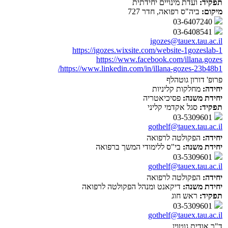
תפקיד:
ועדת מינויים יחידתית
מיקום:
ביה"ס רפואה, חדר 727
03-6407240
03-6408541
igozes@tauex.tau.ac.il
https://igozes.wixsite.com/website-1gozeslab-1
https://www.facebook.com/illana.gozes
https://www.linkedin.com/in/illana-gozes-23b48b1/
פרופ' דורון גוטהלף
יחידה:
מחלקות קליניות
יחידת משנה:
פסיכיאטריה
תפקיד:
סגל אקדמי קליני
03-5309601
gothelf@tauex.tau.ac.il
יחידה:
הפקולטה לרפואה
יחידת משנה:
בי"ס ללימודי המשך ברפואה
03-5309601
gothelf@tauex.tau.ac.il
יחידה:
הפקולטה לרפואה
יחידת משנה:
דיקאנט ומנהל הפקולטה לרפואה
תפקיד:
ראש חוג
03-5309601
gothelf@tauex.tau.ac.il
ד"ר אודית גוטוין