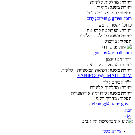
יחידה:
מחלקות קליניות
יחידת משנה:
דימות
תפקיד:
סגל אקדמי קליני
orlygoitein@gmail.com
פרופ' ויקטור גויטע
יחידה:
הפקולטה לרפואה
יחידת משנה:
מחלקות קליניות
תפקיד:
בדימוס
03-5305789
guettav@gmail.com
ד"ר יניב גויכמן
יחידה:
הפקולטה לרפואה
יחידת משנה:
רפואת המשפחה - קלינית
YANIFGO@GMAIL.COM
ד"ר אבירם גולד
יחידה:
מחלקות קליניות
יחידת משנה:
כירורגיה אורתופדית
תפקיד:
מדריך קליני
aviramg@tlvmc.gov.il
הבא
הקודם
מידע כללי