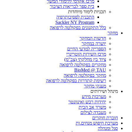
מרכז אקדמי ללימודי המשך
בית ספר לבריאות הציבור
תכניות לימוד מיוחדות
התכנית לפסיכותרפיה
Sackler NY Program
כלל התקנונים בפקולטה לרפואה
מחקר
חדשות המחקר
יושרה במחקר
הספרייה למדעי החיים
מרכז השירות הוטרינרי
ציוד בין מחלקתי (צב"מ)
מחקרים בפקולטה לרפואה
BioMed @ TAU
מחקר בפקולטה לרפואה
רשימת קתדרות בפקולטה לרפואה
מענקי מחקר
מינהל ושירותים
מערכות מידע
יחידות רכש ואינוונטר
משרד אב הבית
מעבדה לצילום
חוברת חוקרים
מערכת חיפוש מנחים.ות
סגל ומנהלה