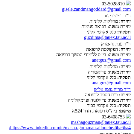
03-5028810
gisele.zandmangoddard@gmail.com
ד"ר דמיטרי גוז
יחידה:
מחלקות קליניות
יחידת משנה:
רפואה פנימית
תפקיד:
סגל אקדמי קליני
guzdima@tauex.tau.ac.il
ד"ר ענת גוז-מרק
יחידה:
הפקולטה לרפואה
יחידת משנה:
בי"ס ללימודי המשך ברפואה
anatguz@gmail.com
יחידה:
מחלקות קליניות
יחידת משנה:
פדיאטריה
תפקיד:
סגל אקדמי קליני
anatguz@gmail.com
ד"ר מריה גוזמן אלוש
יחידה:
בית הספר לרפואה
יחידת משנה:
פיזיולוגיה ופרמקולוגיה
תפקיד:
סגל אקדמי בכיר
מיקום:
ביה"ס רפואה, חדר 524א
03-6408753
mashagouzman@tauex.tau.ac.il
https://www.linkedin.com/in/masha-gouzman-allouche-6ba6ba4/