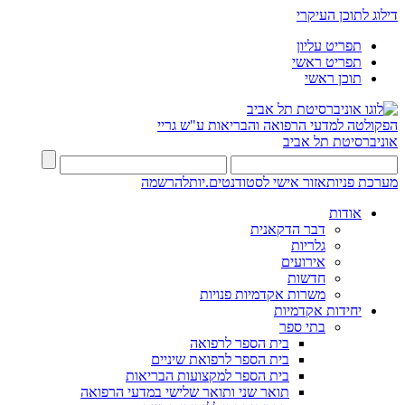
דילוג לתוכן העיקרי
תפריט עליון
תפריט ראשי
תוכן ראשי
הפקולטה למדעי הרפואה והבריאות ע"ש גריי
אוניברסיטת תל אביב
מערכת פניות
אזור אישי לסטודנטים.יות
להרשמה
אודות
דבר הדקאנית
גלריות
אירועים
חדשות
משרות אקדמיות פנויות
יחידות אקדמיות
בתי ספר
בית הספר לרפואה
בית הספר לרפואת שיניים
בית הספר למקצועות הבריאות
תואר שני ותואר שלישי במדעי הרפואה