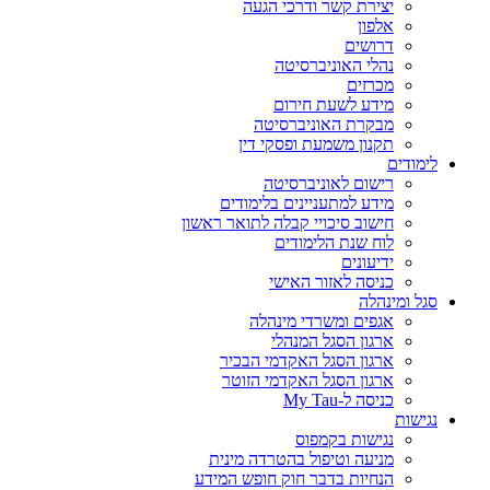
יצירת קשר ודרכי הגעה
אלפון
דרושים
נהלי האוניברסיטה
מכרזים
מידע לשעת חירום
מבקרת האוניברסיטה
תקנון משמעת ופסקי דין
לימודים
רישום לאוניברסיטה
מידע למתעניינים בלימודים
חישוב סיכויי קבלה לתואר ראשון
לוח שנת הלימודים
ידיעונים
כניסה לאזור האישי
סגל ומינהלה
אגפים ומשרדי מינהלה
ארגון הסגל המנהלי
ארגון הסגל האקדמי הבכיר
ארגון הסגל האקדמי הזוטר
כניסה ל-My Tau
נגישות
נגישות בקמפוס
מניעה וטיפול בהטרדה מינית
הנחיות בדבר חוק חופש המידע