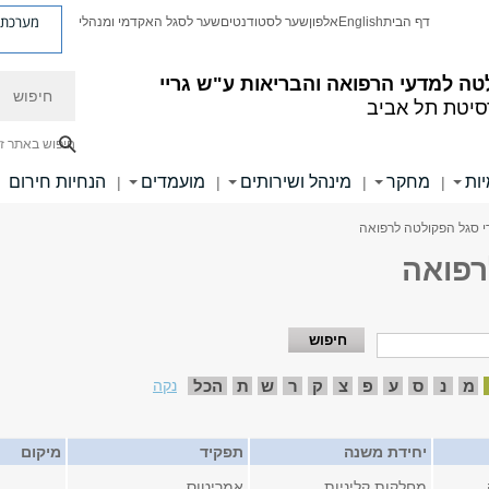
מערכת פ
דף הבית
English
אלפון
שער לסטודנטים
שער לסגל האקדמי ומנהלי
חיפוש
ה למדעי הרפואה והבריאות ע"ש גריי
סיטת תל אביב
חיפוש באתר ז
ות
מחקר
מינהל ושירותים
מועמדים
הנחיות חירום
|
|
|
|
י סגל הפקולטה לרפואה
רפואה
מ
נ
ס
ע
פ
צ
ק
ר
ש
ת
הכל
נקה
יחידת משנה
תפקיד
מיקום
מחלקות קליניות
אמריטוס