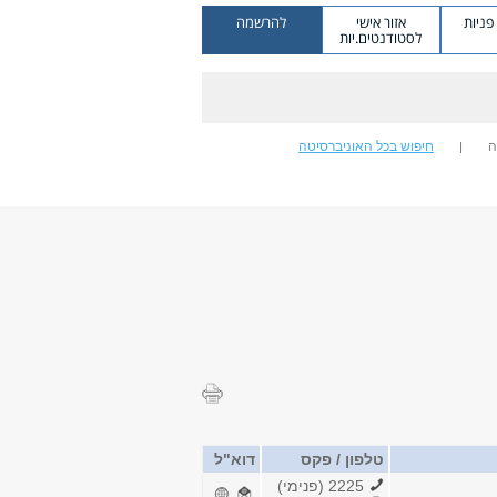
ניות
אזור אישי
להרשמה
לסטודנטים.יות
ה
חיפוש בכל האוניברסיטה
טלפון / פקס
דוא"ל
2225 (פנימי)