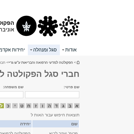
תוכן
תפריט
עליון
ראשי
הפקולט
אוניבר
אודות
סגל ומנהלה
יחידות אקדמי
הינך נמצא כאן
>
הפקולטה למדעי הרפואה והבריאות ע"ש גריי
> חבר
חברי סגל הפקולטה ל
שם פרטי:
שם משפחה:
א
ב
ג
ד
ה
ו
ז
ח
ט
י
כ
ל
תוצאות חיפוש עבור האות ל
שם
יחידה
פרופ' יעקב לביא
הפקולטה לרפואה