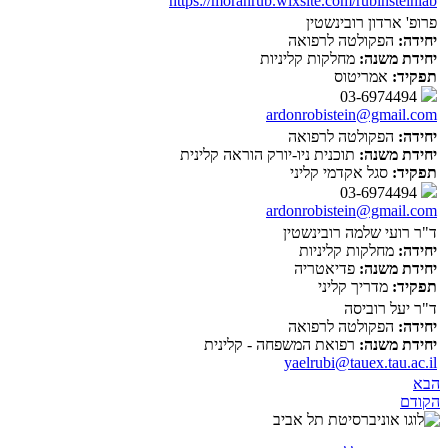
https://moranrub.wixsite.com/rubinsteinlab
פרופ' ארדון רובינשטין
יחידה:
הפקולטה לרפואה
יחידת משנה:
מחלקות קליניות
תפקיד:
אמריטוס
03-6974494
ardonrobistein@gmail.com
יחידה:
הפקולטה לרפואה
יחידת משנה:
תוכנית ניו-יורק הוראה קלינית
תפקיד:
סגל אקדמי קליני
03-6974494
ardonrobistein@gmail.com
ד"ר רועי שלמה רובינשטין
יחידה:
מחלקות קליניות
יחידת משנה:
פדיאטריה
תפקיד:
מדריך קליני
ד"ר יעל רוביסה
יחידה:
הפקולטה לרפואה
יחידת משנה:
רפואת המשפחה - קלינית
yaelrubi@tauex.tau.ac.il
הבא
הקודם