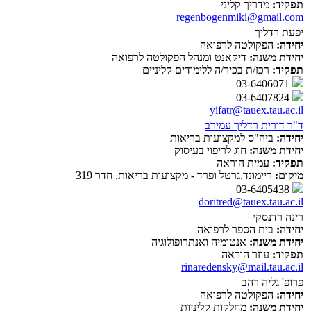
תפקיד:
מדריך קליני
regenbogenmiki@gmail.com
יפעת רדליך
יחידה:
הפקולטה לרפואה
יחידת משנה:
דיקאנט ומנהל הפקולטה לרפואה
תפקיד:
רכז/ת בכיר/ה ללימודים קליניים
03-6406071
03-6407824
yifatr@tauex.tau.ac.il
ד"ר דורית רדליך עמירב
יחידה:
ביה"ס למקצועות בריאות
יחידת משנה:
חוג לריפוי בעיסוק
תפקיד:
עמית הוראה
מיקום:
ריימונד,גרטל ופרד - מקצועות בריאות, חדר 319
03-6405438
doritred@tauex.tau.ac.il
רינה רדנסקי
יחידה:
בית הספר לרפואה
יחידת משנה:
אנטומיה ואנתרופולוגיה
תפקיד:
עוזר הוראה
rinaredensky@mail.tau.ac.il
פרופ' גליה רהב
יחידה:
הפקולטה לרפואה
יחידת משנה:
מחלקות קליניות