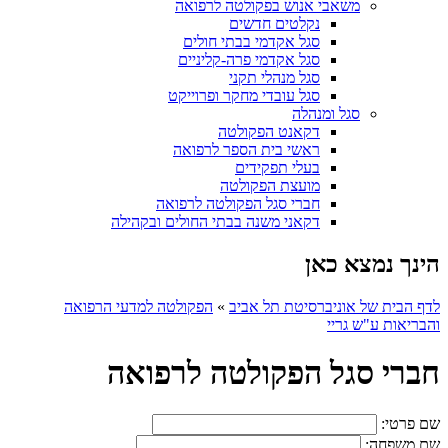
משאבי אנוש בפקולטה לרפואה
נקלטים חדשים
סגל אקדמי בבתי חולים
סגל אקדמי פרה-קליניים
סגל מנהלי תקני
סגל עובדי מחקר ופרוייקט
סגל ומנהלה
דקאנט הפקולטה
ראשי בית הספר לרפואה
בעלי תפקידים
מועצת הפקולטה
חברי סגל הפקולטה לרפואה
דקאני משנה בבתי החולים ובקהילה
הינך נמצא כאן
לדף הבית של אוניברסיטת תל אביב
»
הפקולטה למדעי הרפואה
והבריאות ע"ש גריי
חברי סגל הפקולטה לרפואה
שם פרטי:
שם משפחה: