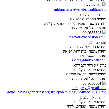
יחידת משנה:
בי"ס ללימודי המשך ברפואה
03-5302914
miriam.regev@sheba.health.gov.il
ד"ר חיה רבקה רגב
יחידה:
הפקולטה לרפואה
יחידת משנה:
תוכנית ניו-יורק הוראה קלינית
תפקיד:
סגל אקדמי קליני
09-9555585
regevdr@netvision.net.il
אברהם רגב
יחידה:
הפקולטה לרפואה
יחידת משנה:
בית חיות רפואה
תפקיד:
מטפל חיות
avireg@tauex.tau.ac.il
פרופ' גיל רחל רגב יוחאי
יחידה:
מחלקות קליניות
יחידת משנה:
רפואה פנימית
תפקיד:
סגל אקדמי קליני
03-5303501
gili.regev.y@gmail.com
https://www.gertnerinst.org.il/e/epidemiology_e/Infec_Dis_Epid/
ד"ר מיכאל רגנבוגן
יחידה:
מחלקות קליניות
יחידת משנה:
אופתלמולוגיה