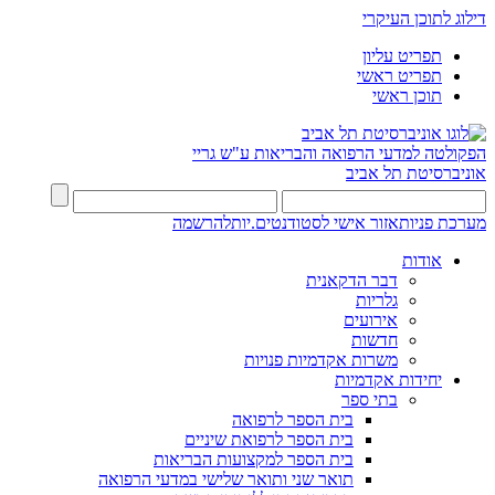
דילוג לתוכן העיקרי
תפריט עליון
תפריט ראשי
תוכן ראשי
הפקולטה למדעי הרפואה והבריאות ע"ש גריי
אוניברסיטת תל אביב
מערכת פניות
אזור אישי לסטודנטים.יות
להרשמה
אודות
דבר הדקאנית
גלריות
אירועים
חדשות
משרות אקדמיות פנויות
יחידות אקדמיות
בתי ספר
בית הספר לרפואה
בית הספר לרפואת שיניים
בית הספר למקצועות הבריאות
תואר שני ותואר שלישי במדעי הרפואה