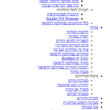
מרכז אקדמי ללימודי המשך
בית ספר לבריאות הציבור
תכניות לימוד מיוחדות
התכנית לפסיכותרפיה
Sackler NY Program
כלל התקנונים בפקולטה לרפואה
מחקר
חדשות המחקר
יושרה במחקר
הספרייה למדעי החיים
מרכז השירות הוטרינרי
ציוד בין מחלקתי (צב"מ)
מחקרים בפקולטה לרפואה
BioMed @ TAU
מחקר בפקולטה לרפואה
רשימת קתדרות בפקולטה לרפואה
מענקי מחקר
מינהל ושירותים
מערכות מידע
יחידות רכש ואינוונטר
משרד אב הבית
מעבדה לצילום
חוברת חוקרים
מערכת חיפוש מנחים.ות
סגל ומנהלה