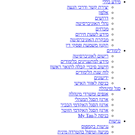
מידע כללי
יצירת קשר ודרכי הגעה
אלפון
דרושים
נהלי האוניברסיטה
מכרזים
מידע לשעת חירום
מבקרת האוניברסיטה
תקנון משמעת ופסקי דין
לימודים
רישום לאוניברסיטה
מידע למתעניינים בלימודים
חישוב סיכויי קבלה לתואר ראשון
לוח שנת הלימודים
ידיעונים
כניסה לאזור האישי
סגל ומינהלה
אגפים ומשרדי מינהלה
ארגון הסגל המנהלי
ארגון הסגל האקדמי הבכיר
ארגון הסגל האקדמי הזוטר
כניסה ל-My Tau
נגישות
נגישות בקמפוס
מניעה וטיפול בהטרדה מינית