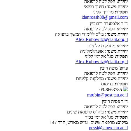
יחידה:
הפקולטה לרפואה
יחידת משנה:
חינוך רפואי
תפקיד:
מדריך קליני
idanroash88@gmail.com
ד"ר אלכסנדר רובוביץ
יחידה:
הפקולטה לרפואה
יחידת משנה:
בי"ס ללימודי המשך ברפואה
Alex.Rubowitz@clalit.org.il
יחידה:
מחלקות קליניות
יחידת משנה:
אופתלמולוגיה
תפקיד:
סגל אקדמי קליני
Alex.Rubowitz@clalit.org.il
פרופ' משה רובין
יחידה:
הפקולטה לרפואה
יחידת משנה:
מחלקות קליניות
תפקיד:
בדימוס
09-8663785
mrubin@post.tau.ac.il
ד"ר פסיה רובין
יחידה:
הפקולטה לרפואה
יחידת משנה:
ביה"ס לרפואת שינים
תפקיד:
סגל אקדמי בכיר
מיקום:
מרפאת שינים- ע"ש מארש, חדר 147
pessi@tauex.tau.ac.il