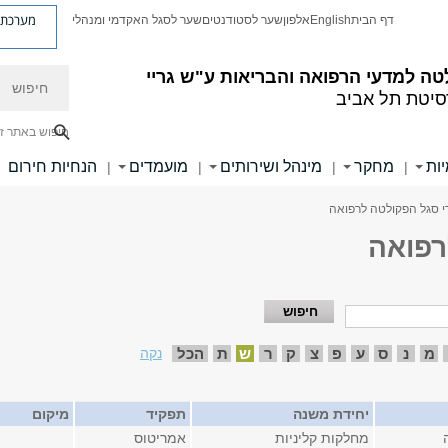
מערכת פ
דף הבית
English
אלפון
שער לסטודנטים
שער לסגל האקדמי ומנהלי
חיפוש
ה למדעי הרפואה והבריאות ע"ש גריי
סיטת תל אביב
חיפוש באתר ז
ות
מחקר
מינהל ושירותים
מועמדים
הנחיות חירום
|
|
|
|
י סגל הפקולטה לרפואה
רפואה
מ
נ
ס
ע
פ
צ
ק
ר
ש
ת
הכל
נקה
יחידת משנה
תפקיד
מיקום
מחלקות קליניות
אמריטוס