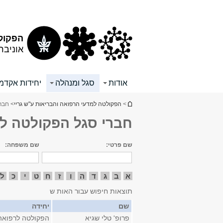
תוכן
תפריט
עליון
ראשי
הפקולט
אוניבר
אודות
סגל ומנהלה
יחידות אקדמי
הינך נמצא כאן
>
הפקולטה למדעי הרפואה והבריאות ע"ש גריי
> חבר
חברי סגל הפקולטה ל
שם פרטי:
שם משפחה:
א
ב
ג
ד
ה
ו
ז
ח
ט
י
כ
ל
תוצאות חיפוש עבור האות ש
שם
יחידה
פרופ' טלי שגיא
הפקולטה לרפואה