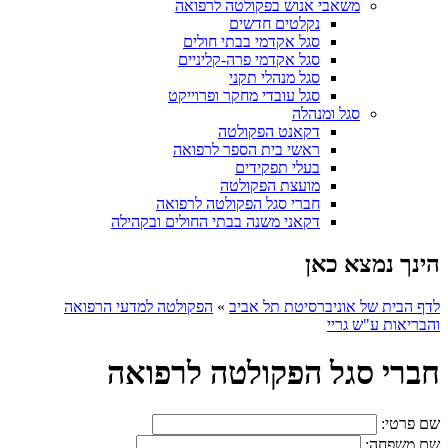
משאבי אנוש בפקולטה לרפואה
נקלטים חדשים
סגל אקדמי בבתי חולים
סגל אקדמי פרה-קליניים
סגל מנהלי תקני
סגל עובדי מחקר ופרוייקט
סגל ומנהלה
דקאנט הפקולטה
ראשי בית הספר לרפואה
בעלי תפקידים
מועצת הפקולטה
חברי סגל הפקולטה לרפואה
דקאני משנה בבתי החולים ובקהילה
הינך נמצא כאן
לדף הבית של אוניברסיטת תל אביב
»
הפקולטה למדעי הרפואה
והבריאות ע"ש גריי
חברי סגל הפקולטה לרפואה
שם פרטי:
שם משפחה: