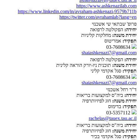
ashkenaziavi@tauex.tau.ac.il
https://www.ashkenazilab.com
https://www.linkedin.com/in/avraham-ashkenazi-9579b711b
https://twitter.com/avrahamlab?lang=en
פרופ' שבתאי שי אשכנזי
יחידה:
הפקולטה לרפואה
יחידת משנה:
מחלקות קליניות
תפקיד:
אמריטוס
03-7608634
shaiashkenazi7@gmail.com
יחידה:
הפקולטה לרפואה
יחידת משנה:
תוכנית ניו-יורק הוראה קלינית
תפקיד:
סגל אקדמי קליני
03-7608634
shaiashkenazi7@gmail.com
ד"ר רחל אשכנזי
יחידה:
ביה"ס למקצועות בריאות
יחידת משנה:
חוג לפיזיותרפיה
תפקיד:
בדימוס
03-5357112
rachelas@tauex.tau.ac.il
יחידה:
ביה"ס למקצועות בריאות
יחידת משנה:
חוג לפיזיותרפיה
תפקיד:
סגל אקדמי בכיר