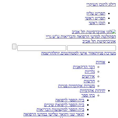
דילוג לתוכן העיקרי
תפריט עליון
תפריט ראשי
תוכן ראשי
הפקולטה למדעי הרפואה והבריאות ע"ש גריי
אוניברסיטת תל אביב
מערכת פניות
אזור אישי לסטודנטים.יות
להרשמה
אודות
דבר הדקאנית
גלריות
אירועים
חדשות
משרות אקדמיות פנויות
יחידות אקדמיות
בתי ספר
בית הספר לרפואה
בית הספר לרפואת שיניים
בית הספר למקצועות הבריאות
תואר שני ותואר שלישי במדעי הרפואה