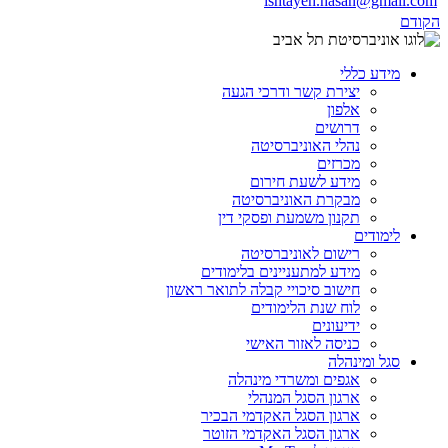
ishtayeh.hasan@gmail.com
הקודם
מידע כללי
יצירת קשר ודרכי הגעה
אלפון
דרושים
נהלי האוניברסיטה
מכרזים
מידע לשעת חירום
מבקרת האוניברסיטה
תקנון משמעת ופסקי דין
לימודים
רישום לאוניברסיטה
מידע למתעניינים בלימודים
חישוב סיכויי קבלה לתואר ראשון
לוח שנת הלימודים
ידיעונים
כניסה לאזור האישי
סגל ומינהלה
אגפים ומשרדי מינהלה
ארגון הסגל המנהלי
ארגון הסגל האקדמי הבכיר
ארגון הסגל האקדמי הזוטר