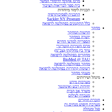
מרכז אקדמי ללימודי המשך
בית ספר לבריאות הציבור
תכניות לימוד מיוחדות
התכנית לפסיכותרפיה
Sackler NY Program
כלל התקנונים בפקולטה לרפואה
מחקר
חדשות המחקר
יושרה במחקר
הספרייה למדעי החיים
מרכז השירות הוטרינרי
ציוד בין מחלקתי (צב"מ)
מחקרים בפקולטה לרפואה
BioMed @ TAU
מחקר בפקולטה לרפואה
רשימת קתדרות בפקולטה לרפואה
מענקי מחקר
מינהל ושירותים
מערכות מידע
יחידות רכש ואינוונטר
משרד אב הבית
מעבדה לצילום
חוברת חוקרים
מערכת חיפוש מנחים.ות
סגל ומנהלה