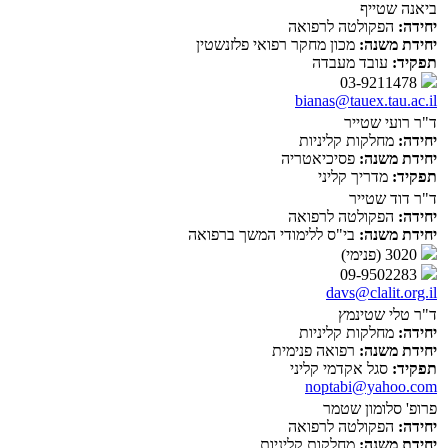
ביאנה שטייף
יחידה:
הפקולטה לרפואה
יחידת משנה:
מכון מחקר רפואי פלזנשטין
תפקיד:
עובד מעבדה
03-9211478
bianas@tauex.tau.ac.il
ד"ר רועי שטייר
יחידה:
מחלקות קליניות
יחידת משנה:
פסיכיאטריה
תפקיד:
מדריך קליני
ד"ר דוד שטייר
יחידה:
הפקולטה לרפואה
יחידת משנה:
בי"ס ללימודי המשך ברפואה
3020 (פנימי)
09-9502283
davs@clalit.org.il
ד"ר טלי שטינמץ
יחידה:
מחלקות קליניות
יחידת משנה:
רפואה פנימית
תפקיד:
סגל אקדמי קליני
noptabi@yahoo.com
פרופ' סלומון שטמר
יחידה:
הפקולטה לרפואה
יחידת משנה:
מחלקות קליניות