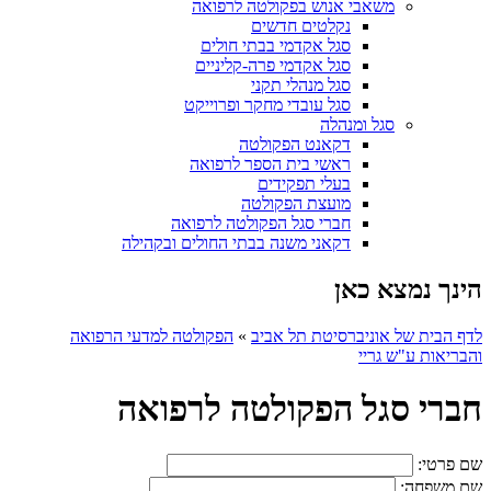
משאבי אנוש בפקולטה לרפואה
נקלטים חדשים
סגל אקדמי בבתי חולים
סגל אקדמי פרה-קליניים
סגל מנהלי תקני
סגל עובדי מחקר ופרוייקט
סגל ומנהלה
דקאנט הפקולטה
ראשי בית הספר לרפואה
בעלי תפקידים
מועצת הפקולטה
חברי סגל הפקולטה לרפואה
דקאני משנה בבתי החולים ובקהילה
הינך נמצא כאן
לדף הבית של אוניברסיטת תל אביב
»
הפקולטה למדעי הרפואה
והבריאות ע"ש גריי
חברי סגל הפקולטה לרפואה
שם פרטי:
שם משפחה: