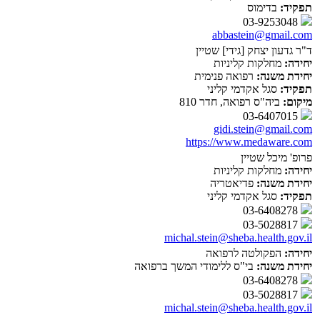
תפקיד:
בדימוס
03-9253048
abbastein@gmail.com
ד"ר גדעון יצחק [גידי] שטיין
יחידה:
מחלקות קליניות
יחידת משנה:
רפואה פנימית
תפקיד:
סגל אקדמי קליני
מיקום:
ביה"ס רפואה, חדר 810
03-6407015
gidi.stein@gmail.com
https://www.medaware.com
פרופ' מיכל שטיין
יחידה:
מחלקות קליניות
יחידת משנה:
פדיאטריה
תפקיד:
סגל אקדמי קליני
03-6408278
03-5028817
michal.stein@sheba.health.gov.il
יחידה:
הפקולטה לרפואה
יחידת משנה:
בי"ס ללימודי המשך ברפואה
03-6408278
03-5028817
michal.stein@sheba.health.gov.il