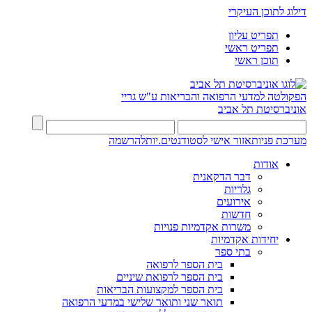
דילוג לתוכן העיקרי
תפריט עליון
תפריט ראשי
תוכן ראשי
הפקולטה למדעי הרפואה והבריאות ע"ש גריי
אוניברסיטת תל אביב
מערכת פניות
אזור אישי לסטודנטים.יות
להרשמה
אודות
דבר הדקאנית
גלריות
אירועים
חדשות
משרות אקדמיות פנויות
יחידות אקדמיות
בתי ספר
בית הספר לרפואה
בית הספר לרפואת שיניים
בית הספר למקצועות הבריאות
תואר שני ותואר שלישי במדעי הרפואה