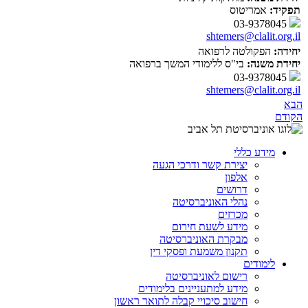
תפקיד:
אמריטוס
03-9378045
shtemers@clalit.org.il
יחידה:
הפקולטה לרפואה
יחידת משנה:
בי"ס ללימודי המשך ברפואה
03-9378045
shtemers@clalit.org.il
הבא
הקודם
מידע כללי
יצירת קשר ודרכי הגעה
אלפון
דרושים
נהלי האוניברסיטה
מכרזים
מידע לשעת חירום
מבקרת האוניברסיטה
תקנון משמעת ופסקי דין
לימודים
רישום לאוניברסיטה
מידע למתעניינים בלימודים
חישוב סיכויי קבלה לתואר ראשון