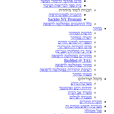
מרכז אקדמי ללימודי המשך
בית ספר לבריאות הציבור
תכניות לימוד מיוחדות
התכנית לפסיכותרפיה
Sackler NY Program
כלל התקנונים בפקולטה לרפואה
מחקר
חדשות המחקר
יושרה במחקר
הספרייה למדעי החיים
מרכז השירות הוטרינרי
ציוד בין מחלקתי (צב"מ)
מחקרים בפקולטה לרפואה
BioMed @ TAU
מחקר בפקולטה לרפואה
רשימת קתדרות בפקולטה לרפואה
מענקי מחקר
מינהל ושירותים
מערכות מידע
יחידות רכש ואינוונטר
משרד אב הבית
מעבדה לצילום
חוברת חוקרים
מערכת חיפוש מנחים.ות
סגל ומנהלה