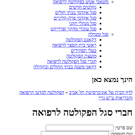
משאבי אנוש בפקולטה לרפואה
נקלטים חדשים
סגל אקדמי בבתי חולים
סגל אקדמי פרה-קליניים
סגל מנהלי תקני
סגל עובדי מחקר ופרוייקט
סגל ומנהלה
דקאנט הפקולטה
ראשי בית הספר לרפואה
בעלי תפקידים
מועצת הפקולטה
חברי סגל הפקולטה לרפואה
דקאני משנה בבתי החולים ובקהילה
הינך נמצא כאן
לדף הבית של אוניברסיטת תל אביב
»
הפקולטה למדעי הרפואה
והבריאות ע"ש גריי
חברי סגל הפקולטה לרפואה
שם פרטי:
שם משפחה: