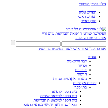
דילוג לתוכן העיקרי
תפריט עליון
תפריט ראשי
תוכן ראשי
הפקולטה למדעי הרפואה והבריאות ע"ש גריי
אוניברסיטת תל אביב
מערכת פניות
אזור אישי לסטודנטים.יות
להרשמה
אודות
דבר הדקאנית
גלריות
אירועים
חדשות
משרות אקדמיות פנויות
יחידות אקדמיות
בתי ספר
בית הספר לרפואה
בית הספר לרפואת שיניים
בית הספר למקצועות הבריאות
תואר שני ותואר שלישי במדעי הרפואה