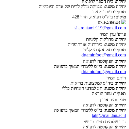
יחידה:
בית הספר לרפואה
יחידת משנה:
גנטיקה מולקולרית של אדם וביוכימיה
תפקיד:
עובד מחקר
מיקום:
ביה"ס רפואה, חדר 428
03-6406043
sharontamir119@gmail.com
פרופ' ערן תמיר
יחידה:
מחלקות קליניות
יחידת משנה:
כירורגיה אורתופדית
תפקיד:
סגל אקדמי קליני
drtamir.foot@gmail.com
יחידה:
הפקולטה לרפואה
יחידת משנה:
בי"ס ללימודי המשך ברפואה
drtamir.foot@gmail.com
רותם תמיר
יחידה:
ביה"ס למקצועות בריאות
יחידת משנה:
חוג למדעי האחיות כללי
תפקיד:
עוזר הוראה
טלי תמיר אורון
יחידה:
הפקולטה לרפואה
יחידת משנה:
בי"ס ללימודי המשך ברפואה
talit@mail.tau.ac.il
ד"ר שלומית תמיר בן ישי
יחידה:
הפקולטה לרפואה