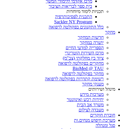
מרכז אקדמי ללימודי המשך
בית ספר לבריאות הציבור
תכניות לימוד מיוחדות
התכנית לפסיכותרפיה
Sackler NY Program
כלל התקנונים בפקולטה לרפואה
מחקר
חדשות המחקר
יושרה במחקר
הספרייה למדעי החיים
מרכז השירות הוטרינרי
ציוד בין מחלקתי (צב"מ)
מחקרים בפקולטה לרפואה
BioMed @ TAU
מחקר בפקולטה לרפואה
רשימת קתדרות בפקולטה לרפואה
מענקי מחקר
מינהל ושירותים
מערכות מידע
יחידות רכש ואינוונטר
משרד אב הבית
מעבדה לצילום
חוברת חוקרים
מערכת חיפוש מנחים.ות
סגל ומנהלה