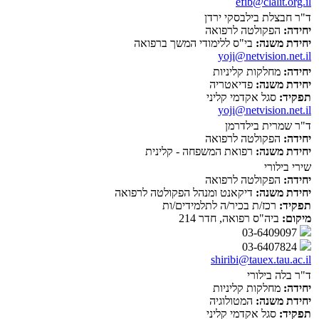
efib@clalit.org.il
ד"ר חבצלת בילבסקי ירדן
יחידה:
הפקולטה לרפואה
יחידת משנה:
בי"ס ללימודי המשך ברפואה
yoji@netvision.net.il
יחידה:
מחלקות קליניות
יחידת משנה:
פדיאטריה
תפקיד:
סגל אקדמי קליני
yoji@netvision.net.il
ד"ר שמרית בילדרמן
יחידה:
הפקולטה לרפואה
יחידת משנה:
רפואת המשפחה - קלינית
שירי בילורי
יחידה:
הפקולטה לרפואה
יחידת משנה:
דיקאנט ומנהל הפקולטה לרפואה
תפקיד:
רכז/ת בכיר/ה לתלמידים/ות
מיקום:
ביה"ס רפואה, חדר 214
03-6409097
03-6407824
shiribi@tauex.tau.ac.il
ד"ר בלה בילורי
יחידה:
מחלקות קליניות
יחידת משנה:
המטולוגיה
תפקיד:
סגל אקדמי קליני