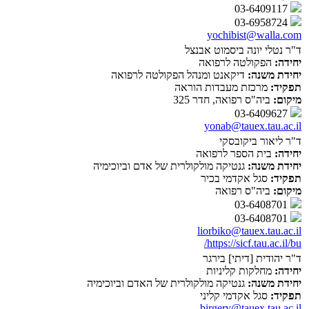
03-6409117
03-6958724
yochibist@walla.com
ד"ר נטלי יונה ביסמוט אבנצל
יחידה:
הפקולטה לרפואה
יחידת משנה:
דיקאנט ומנהל הפקולטה לרפואה
תפקיד:
מרכזת מעבדות הוראה
מיקום:
ביה"ס רפואה, חדר 325
03-6409627
yonab@tauex.tau.ac.il
ד"ר ליאור ביקובסקי
יחידה:
בית הספר לרפואה
יחידת משנה:
גנטיקה מולקולרית של אדם וביוכימיה
תפקיד:
סגל אקדמי בכיר
מיקום:
ביה"ס רפואה
03-6408701
03-6408701
liorbiko@tauex.tau.ac.il
https://sicf.tau.ac.il/bu/
ד"ר יהודית [דיתי] בירגר
יחידה:
מחלקות קליניות
יחידת משנה:
גנטיקה מולקולרית של האדם וביוכימיה
תפקיד:
סגל אקדמי קליני
birgery@tauex.tau.ac.il