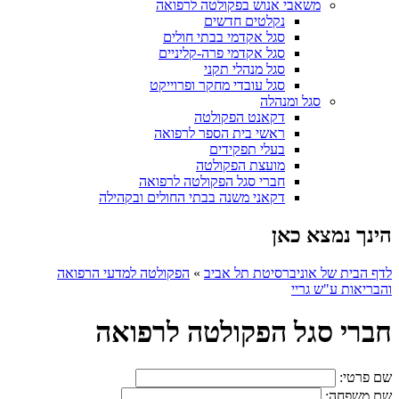
משאבי אנוש בפקולטה לרפואה
נקלטים חדשים
סגל אקדמי בבתי חולים
סגל אקדמי פרה-קליניים
סגל מנהלי תקני
סגל עובדי מחקר ופרוייקט
סגל ומנהלה
דקאנט הפקולטה
ראשי בית הספר לרפואה
בעלי תפקידים
מועצת הפקולטה
חברי סגל הפקולטה לרפואה
דקאני משנה בבתי החולים ובקהילה
הינך נמצא כאן
לדף הבית של אוניברסיטת תל אביב
»
הפקולטה למדעי הרפואה
והבריאות ע"ש גריי
חברי סגל הפקולטה לרפואה
שם פרטי:
שם משפחה: