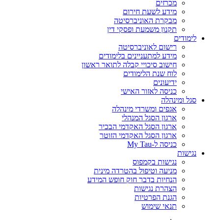
מכרזים
מידע לשעת חירום
מבקרת האוניברסיטה
תקנון משמעת ופסקי דין
לימודים
רישום לאוניברסיטה
מידע למתעניינים בלימודים
חישוב סיכויי קבלה לתואר ראשון
לוח שנת הלימודים
ידיעונים
כניסה לאזור האישי
סגל ומינהלה
אגפים ומשרדי מינהלה
ארגון הסגל המנהלי
ארגון הסגל האקדמי הבכיר
ארגון הסגל האקדמי הזוטר
כניסה ל-My Tau
נגישות
נגישות בקמפוס
מניעה וטיפול בהטרדה מינית
הנחיות בדבר חוק חופש המידע
הצהרת נגישות
הגנת הפרטיות
תנאי שימוש