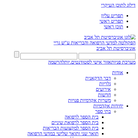
דילוג לתוכן העיקרי
תפריט עליון
תפריט ראשי
תוכן ראשי
הפקולטה למדעי הרפואה והבריאות ע"ש גריי
אוניברסיטת תל אביב
מערכת פניות
אזור אישי לסטודנטים.יות
להרשמה
אודות
דבר הדקאנית
גלריות
אירועים
חדשות
משרות אקדמיות פנויות
יחידות אקדמיות
בתי ספר
בית הספר לרפואה
בית הספר לרפואת שיניים
בית הספר למקצועות הבריאות
תואר שני ותואר שלישי במדעי הרפואה