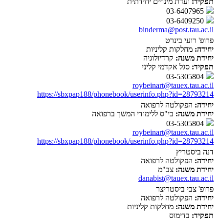
תפקיד:
ועדת מינויים יחידתית
03-6407965
03-6409250
binderma@post.tau.ac.il
פרופ' רועי בינרט
יחידה:
מחלקות קליניות
יחידת משנה:
קרדיולוגיה
תפקיד:
סגל אקדמי קליני
03-5305804
roybeinart@tauex.tau.ac.il
https://sbxpap188/phonebook/userinfo.php?id=28793214
יחידה:
הפקולטה לרפואה
יחידת משנה:
בי"ס ללימודי המשך ברפואה
03-5305804
roybeinart@tauex.tau.ac.il
https://sbxpap188/phonebook/userinfo.php?id=28793214
דנה ביסטריץ
יחידה:
הפקולטה לרפואה
יחידת משנה:
צב"מ
danabist@tauex.tau.ac.il
פרופ' צבי ביסטריצר
יחידה:
הפקולטה לרפואה
יחידת משנה:
מחלקות קליניות
תפקיד:
בדימוס