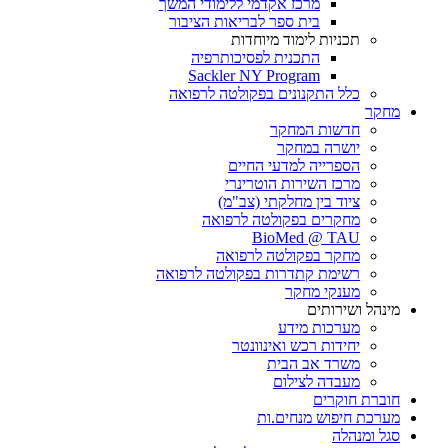
מרכז אקדמי ללימודי המשך
בית ספר לבריאות הציבור
תכניות לימוד מיוחדות
התכנית לפסיכותרפיה
Sackler NY Program
כלל התקנונים בפקולטה לרפואה
מחקר
חדשות המחקר
יושרה במחקר
הספרייה למדעי החיים
מרכז השירות הוטרינרי
ציוד בין מחלקתי (צב"מ)
מחקרים בפקולטה לרפואה
BioMed @ TAU
מחקר בפקולטה לרפואה
רשימת קתדרות בפקולטה לרפואה
מענקי מחקר
מינהל ושירותים
מערכות מידע
יחידות רכש ואינוונטר
משרד אב הבית
מעבדה לצילום
חוברת חוקרים
מערכת חיפוש מנחים.ות
סגל ומנהלה