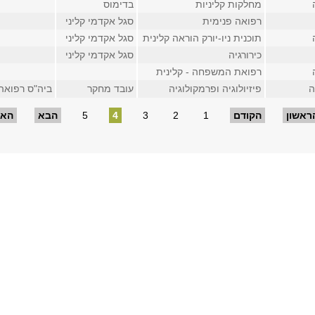
מחלקות קליניות
בדימוס
רפואה פנימית
סגל אקדמי קליני
תוכנית ניו-יורק הוראה קלינית
סגל אקדמי קליני
כירורגיה
סגל אקדמי קליני
רפואת המשפחה - קלינית
ה
פיזיולוגיה ופרמקולוגיה
עובד מחקר
ביה"ס רפואה, ח
ראשון
הקודם
1
2
3
4
5
הבא
האח