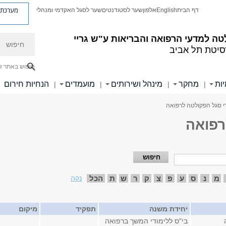
מערכת פ
דף הבית
English
אלפון
שער לסטודנטים
שער לסגל האקדמי ומנהלי
חיפוש
ה למדעי הרפואה והבריאות ע"ש גריי
סיטת תל אביב
חיפוש באתר ז
ות
מחקר
מינהל ושירותים
מועמדים
הנחיות חירום
|
|
|
|
י סגל הפקולטה לרפואה
רפואה
מ
נ
ס
ע
פ
צ
ק
ר
ש
ת
הכל
נקה
יחידת משנה
תפקיד
מיקום
בי"ס ללימודי המשך ברפואה