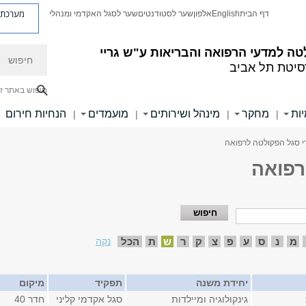
מערכת פ
דף הבית
English
אלפון
שער לסטודנטים
שער לסגל האקדמי ומנהלי
חיפוש
ה למדעי הרפואה והבריאות ע"ש גריי
סיטת תל אביב
חיפוש באתר ז
ות
מחקר
מינהל ושירותים
מועמדים
הנחיות חירום
|
|
|
|
י סגל הפקולטה לרפואה
רפואה
מ
נ
ס
ע
פ
צ
ק
ר
ש
ת
הכל
נקה
יחידת משנה
תפקיד
מיקום
גינקולוגיה ומיילדות
סגל אקדמי קליני
חדר 40