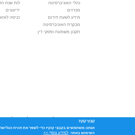
נהלי האוניברסיטה
לוח שנת הל
מכרזים
ידיעונים
מידע לשעת חירום
כניסה לאזור
מבקרת האוניברסיטה
תקנון משמעת ופסקי דין
אוניברסיטת תל אביב עושה כל מאמץ לכבד זכו
קובצי קוקיז
שנעשה בתכנים אלה לדעתך מפר זכויות
נא לפ
אנחנו משתמשים בקבצי קוקיז כדי לשפר את חווית הגלישה 
אוניברסיטת תל-אביב, ת.ד. 39040, תל-אביב 6997801
למידע נוסף >>
השימוש באתר.