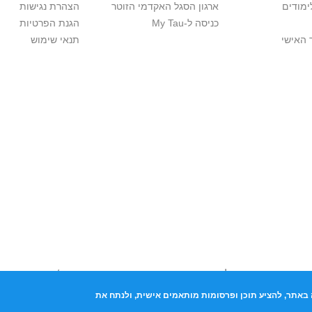
ימודים
ארגון הסגל האקדמי הזוטר
הצהרת נגישות
כניסה ל-My Tau
הגנת הפרטיות
 האישי
תנאי שימוש
יות יוצרים. אם בבעלותך זכויות יוצרים בתכנים שנמצאים פה ו/או השימוש ש
נות בהקדם לכתובת שכאן >>
באתר, להציע תוכן ופרסומות מותאמים אישית, ולנתח את