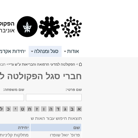
תוכן
תפריט
עליון
ראשי
הפקולט
אוניבר
אודות
סגל ומנהלה
יחידות אקדמי
הינך נמצא כאן
>
הפקולטה למדעי הרפואה והבריאות ע"ש גריי
> חבר
חברי סגל הפקולטה ל
שם פרטי:
שם משפחה:
א
ב
ג
ד
ה
ו
ז
ח
ט
י
כ
ל
תוצאות חיפוש עבור האות ש
שם
יחידה
פרופ' יואל שופרו
מחלקות קליניות