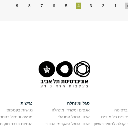
…
9
8
7
6
5
4
3
2
1
סגל ומינהלה
נגישות
יברסיטה
אגפים ומשרדי מינהלה
נגישות בקמפוס
יינים בלימודים
ארגון הסגל המנהלי
מניעה וטיפול בהטר
י קבלה לתואר ראשון
ארגון הסגל האקדמי הבכיר
הנחיות בדבר חוק ח