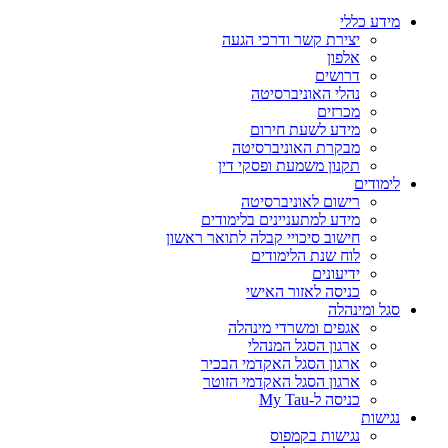
מידע כללי
יצירת קשר ודרכי הגעה
אלפון
דרושים
נהלי האוניברסיטה
מכרזים
מידע לשעת חירום
מבקרת האוניברסיטה
תקנון משמעת ופסקי דין
לימודים
רישום לאוניברסיטה
מידע למתעניינים בלימודים
חישוב סיכויי קבלה לתואר ראשון
לוח שנת הלימודים
ידיעונים
כניסה לאזור האישי
סגל ומינהלה
אגפים ומשרדי מינהלה
ארגון הסגל המנהלי
ארגון הסגל האקדמי הבכיר
ארגון הסגל האקדמי הזוטר
כניסה ל-My Tau
נגישות
נגישות בקמפוס