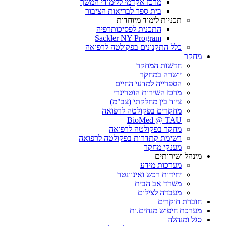
מרכז אקדמי ללימודי המשך
בית ספר לבריאות הציבור
תכניות לימוד מיוחדות
התכנית לפסיכותרפיה
Sackler NY Program
כלל התקנונים בפקולטה לרפואה
מחקר
חדשות המחקר
יושרה במחקר
הספרייה למדעי החיים
מרכז השירות הוטרינרי
ציוד בין מחלקתי (צב"מ)
מחקרים בפקולטה לרפואה
BioMed @ TAU
מחקר בפקולטה לרפואה
רשימת קתדרות בפקולטה לרפואה
מענקי מחקר
מינהל ושירותים
מערכות מידע
יחידות רכש ואינוונטר
משרד אב הבית
מעבדה לצילום
חוברת חוקרים
מערכת חיפוש מנחים.ות
סגל ומנהלה