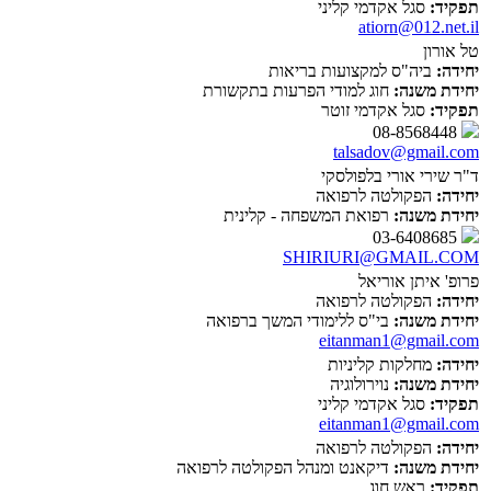
תפקיד:
סגל אקדמי קליני
atiorn@012.net.il
טל אורון
יחידה:
ביה"ס למקצועות בריאות
יחידת משנה:
חוג למודי הפרעות בתקשורת
תפקיד:
סגל אקדמי זוטר
08-8568448
talsadov@gmail.com
ד"ר שירי אורי בלפולסקי
יחידה:
הפקולטה לרפואה
יחידת משנה:
רפואת המשפחה - קלינית
03-6408685
SHIRIURI@GMAIL.COM
פרופ' איתן אוריאל
יחידה:
הפקולטה לרפואה
יחידת משנה:
בי"ס ללימודי המשך ברפואה
eitanman1@gmail.com
יחידה:
מחלקות קליניות
יחידת משנה:
נוירולוגיה
תפקיד:
סגל אקדמי קליני
eitanman1@gmail.com
יחידה:
הפקולטה לרפואה
יחידת משנה:
דיקאנט ומנהל הפקולטה לרפואה
תפקיד:
ראש חוג