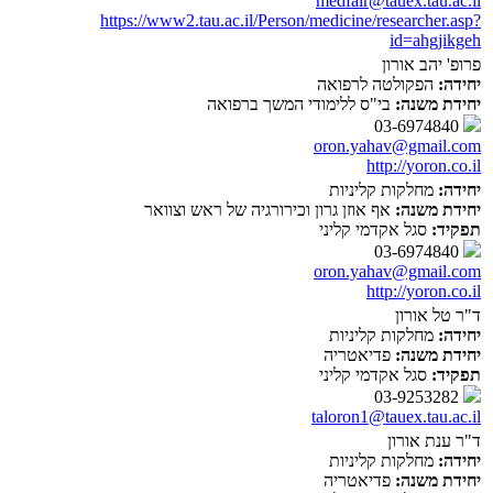
medfair@tauex.tau.ac.il
https://www2.tau.ac.il/Person/medicine/researcher.asp?
id=ahgjikgeh
פרופ' יהב אורון
יחידה:
הפקולטה לרפואה
יחידת משנה:
בי"ס ללימודי המשך ברפואה
03-6974840
oron.yahav@gmail.com
http://yoron.co.il
יחידה:
מחלקות קליניות
יחידת משנה:
אף אוזן גרון וכירורגיה של ראש וצוואר
תפקיד:
סגל אקדמי קליני
03-6974840
oron.yahav@gmail.com
http://yoron.co.il
ד"ר טל אורון
יחידה:
מחלקות קליניות
יחידת משנה:
פדיאטריה
תפקיד:
סגל אקדמי קליני
03-9253282
taloron1@tauex.tau.ac.il
ד"ר ענת אורון
יחידה:
מחלקות קליניות
יחידת משנה:
פדיאטריה