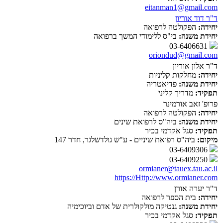
eitanman1@gmail.com
ד"ר דוד אוריון
יחידה:
הפקולטה לרפואה
יחידת משנה:
בי"ס ללימודי המשך ברפואה
03-6406631
oriondud@gmail.com
ד"ר אלון אוריון
יחידה:
מחלקות קליניות
יחידת משנה:
פדיאטריה
תפקיד:
מדריך קליני
פרופ' זאב אורמינר
יחידה:
הפקולטה לרפואה
יחידת משנה:
ביה"ס לרפואת שינים
תפקיד:
סגל אקדמי בכיר
מיקום:
ביה"ס רפואת שיניים - ע"ש גולדשלגר, חדר 147
03-6409306
03-6409250
ormianer@tauex.tau.ac.il
https://Http://www.ormianer.com
ד"ר יערה אורן
יחידה:
בית הספר לרפואה
יחידת משנה:
גנטיקה מולקולרית של אדם וביוכימיה
תפקיד:
סגל אקדמי בכיר