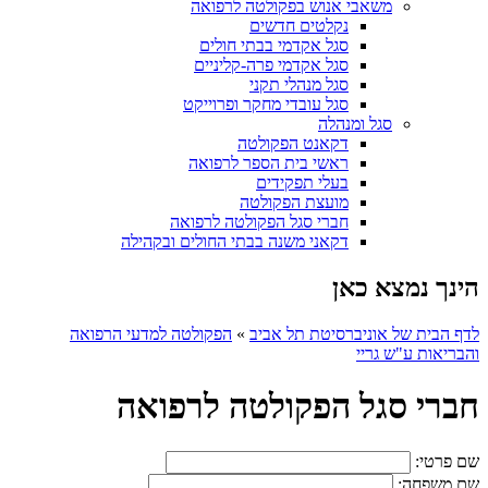
משאבי אנוש בפקולטה לרפואה
נקלטים חדשים
סגל אקדמי בבתי חולים
סגל אקדמי פרה-קליניים
סגל מנהלי תקני
סגל עובדי מחקר ופרוייקט
סגל ומנהלה
דקאנט הפקולטה
ראשי בית הספר לרפואה
בעלי תפקידים
מועצת הפקולטה
חברי סגל הפקולטה לרפואה
דקאני משנה בבתי החולים ובקהילה
הינך נמצא כאן
לדף הבית של אוניברסיטת תל אביב
»
הפקולטה למדעי הרפואה
והבריאות ע"ש גריי
חברי סגל הפקולטה לרפואה
שם פרטי:
שם משפחה: