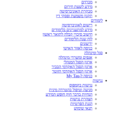
מכרזים
מידע לשעת חירום
מבקרת האוניברסיטה
תקנון משמעת ופסקי דין
לימודים
רישום לאוניברסיטה
מידע למתעניינים בלימודים
חישוב סיכויי קבלה לתואר ראשון
לוח שנת הלימודים
ידיעונים
כניסה לאזור האישי
סגל ומינהלה
אגפים ומשרדי מינהלה
ארגון הסגל המנהלי
ארגון הסגל האקדמי הבכיר
ארגון הסגל האקדמי הזוטר
כניסה ל-My Tau
נגישות
נגישות בקמפוס
מניעה וטיפול בהטרדה מינית
הנחיות בדבר חוק חופש המידע
הצהרת נגישות
הגנת הפרטיות
תנאי שימוש