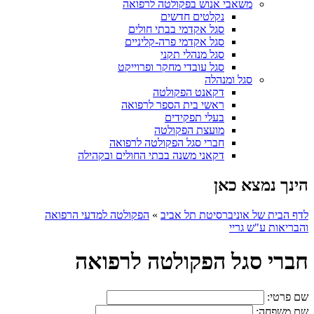
משאבי אנוש בפקולטה לרפואה
נקלטים חדשים
סגל אקדמי בבתי חולים
סגל אקדמי פרה-קליניים
סגל מנהלי תקני
סגל עובדי מחקר ופרוייקט
סגל ומנהלה
דקאנט הפקולטה
ראשי בית הספר לרפואה
בעלי תפקידים
מועצת הפקולטה
חברי סגל הפקולטה לרפואה
דקאני משנה בבתי החולים ובקהילה
הינך נמצא כאן
לדף הבית של אוניברסיטת תל אביב
»
הפקולטה למדעי הרפואה
והבריאות ע"ש גריי
חברי סגל הפקולטה לרפואה
שם פרטי:
שם משפחה: