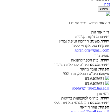
נקה
תוצאות חיפוש עבור האות ג
ד"ר אור גורן
יחידה:
מחלקות קליניות
יחידת משנה:
הרדמה וטיפול נמרץ
תפקיד:
סגל אקדמי קליני
goren.orr@gmail.com
סופיה גורן
יחידה:
בית הספר לרפואה
יחידת משנה:
ביה"ס לבריאות הציבור
תפקיד:
עובד מחקר
מיקום:
ביה"ס רפואה, חדר 902
03-6405651
03-6405651
sophyg@tauex.tau.ac.il
רועי גורן
יחידה:
ביה"ס למקצועות בריאות
יחידת משנה:
חוג למדעי האחיות כללי
תפקיד:
עוזר הוראה
roygore2@mail.tau.ac.il