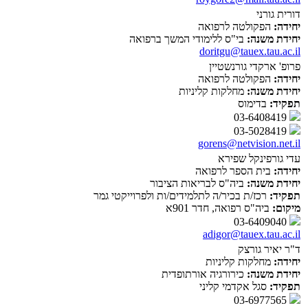
דורית גורני
יחידה:
הפקולטה לרפואה
יחידת משנה:
בי"ס ללימודי המשך ברפואה
doritgu@tauex.tau.ac.il
פרופ' ארקדי גורנשטיין
יחידה:
הפקולטה לרפואה
יחידת משנה:
מחלקות קליניות
תפקיד:
בדימוס
03-6408419
03-5028419
gorens@netvision.net.il
עדי גורפינקל שפירא
יחידה:
בית הספר לרפואה
יחידת משנה:
ביה"ס לבריאות הציבור
תפקיד:
רכז/ת בכיר/ה לתלמידים/ות ולפרוייקטי גמר
מיקום:
ביה"ס רפואה, חדר 901א
03-6409040
adigor@tauex.tau.ac.il
ד"ר יאיר גורצק
יחידה:
מחלקות קליניות
יחידת משנה:
כירורגיה אורתופדית
תפקיד:
סגל אקדמי קליני
03-6977565