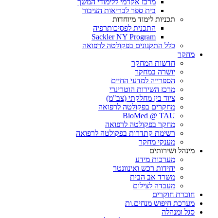
מרכז אקדמי ללימודי המשך
בית ספר לבריאות הציבור
תכניות לימוד מיוחדות
התכנית לפסיכותרפיה
Sackler NY Program
כלל התקנונים בפקולטה לרפואה
מחקר
חדשות המחקר
יושרה במחקר
הספרייה למדעי החיים
מרכז השירות הוטרינרי
ציוד בין מחלקתי (צב"מ)
מחקרים בפקולטה לרפואה
BioMed @ TAU
מחקר בפקולטה לרפואה
רשימת קתדרות בפקולטה לרפואה
מענקי מחקר
מינהל ושירותים
מערכות מידע
יחידות רכש ואינוונטר
משרד אב הבית
מעבדה לצילום
חוברת חוקרים
מערכת חיפוש מנחים.ות
סגל ומנהלה