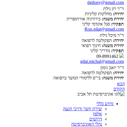
dgilony@gmail.com
ד"ר רון גילת
יחידה:
מחלקות קליניות
יחידת משנה:
כירורגיה אורתופדית
תפקיד:
סגל אקדמי קליני
Ron.gilat@gmail.com
ד"ר מיכל גילת
יחידה:
הפקולטה לרפואה
יחידת משנה:
חינוך רפואי
תפקיד:
מדריך קליני
09-8991462
gilat.michal@gmail.com
ד"ר יואב גימון
יחידה:
הפקולטה לרפואה
יחידת משנה:
בי"ס ללימודי המשך ברפואה
הבא
הקודם
מידע כללי
יצירת קשר ודרכי הגעה
אלפון
דרושים
נהלי האוניברסיטה