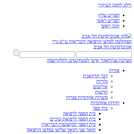
דילוג לתוכן העיקרי
תפריט עליון
תפריט ראשי
תוכן ראשי
הפקולטה למדעי הרפואה והבריאות ע"ש גריי
אוניברסיטת תל אביב
מערכת פניות
אזור אישי לסטודנטים.יות
להרשמה
אודות
דבר הדקאנית
גלריות
אירועים
חדשות
משרות אקדמיות פנויות
יחידות אקדמיות
בתי ספר
בית הספר לרפואה
בית הספר לרפואת שיניים
בית הספר למקצועות הבריאות
תואר שני ותואר שלישי במדעי הרפואה