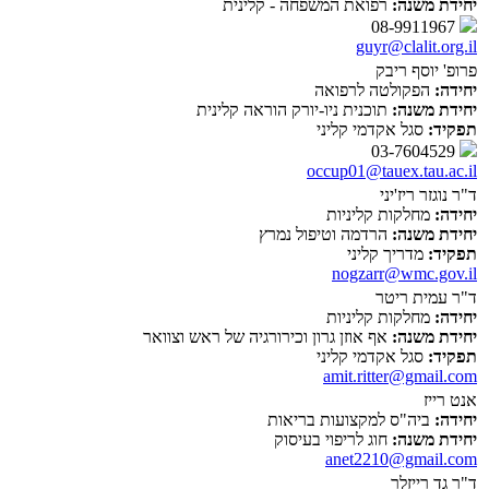
יחידת משנה:
רפואת המשפחה - קלינית
08-9911967
guyr@clalit.org.il
פרופ' יוסף ריבק
יחידה:
הפקולטה לרפואה
יחידת משנה:
תוכנית ניו-יורק הוראה קלינית
תפקיד:
סגל אקדמי קליני
03-7604529
occup01@tauex.tau.ac.il
ד"ר נוגזר ריז'יני
יחידה:
מחלקות קליניות
יחידת משנה:
הרדמה וטיפול נמרץ
תפקיד:
מדריך קליני
nogzarr@wmc.gov.il
ד"ר עמית ריטר
יחידה:
מחלקות קליניות
יחידת משנה:
אף אוזן גרון וכירורגיה של ראש וצוואר
תפקיד:
סגל אקדמי קליני
amit.ritter@gmail.com
אנט רייז
יחידה:
ביה"ס למקצועות בריאות
יחידת משנה:
חוג לריפוי בעיסוק
anet2210@gmail.com
ד"ר גד רייזלר