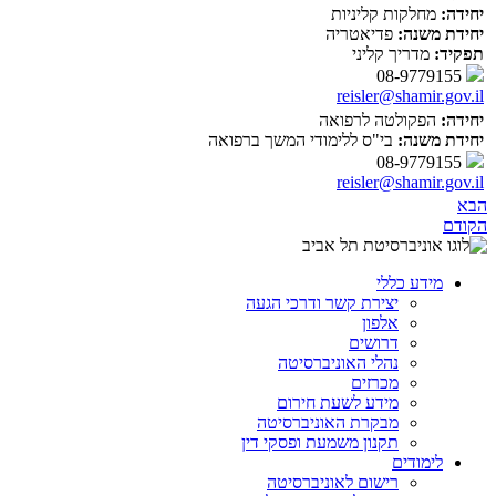
יחידה:
מחלקות קליניות
יחידת משנה:
פדיאטריה
תפקיד:
מדריך קליני
08-9779155
reisler@shamir.gov.il
יחידה:
הפקולטה לרפואה
יחידת משנה:
בי"ס ללימודי המשך ברפואה
08-9779155
reisler@shamir.gov.il
הבא
הקודם
מידע כללי
יצירת קשר ודרכי הגעה
אלפון
דרושים
נהלי האוניברסיטה
מכרזים
מידע לשעת חירום
מבקרת האוניברסיטה
תקנון משמעת ופסקי דין
לימודים
רישום לאוניברסיטה