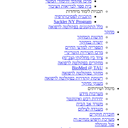
מרכז אקדמי ללימודי המשך
בית ספר לבריאות הציבור
תכניות לימוד מיוחדות
התכנית לפסיכותרפיה
Sackler NY Program
כלל התקנונים בפקולטה לרפואה
מחקר
חדשות המחקר
יושרה במחקר
הספרייה למדעי החיים
מרכז השירות הוטרינרי
ציוד בין מחלקתי (צב"מ)
מחקרים בפקולטה לרפואה
BioMed @ TAU
מחקר בפקולטה לרפואה
רשימת קתדרות בפקולטה לרפואה
מענקי מחקר
מינהל ושירותים
מערכות מידע
יחידות רכש ואינוונטר
משרד אב הבית
מעבדה לצילום
חוברת חוקרים
מערכת חיפוש מנחים.ות
סגל ומנהלה