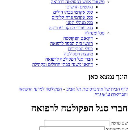
משאבי אנוש בפקולטה לרפואה
נקלטים חדשים
סגל אקדמי בבתי חולים
סגל אקדמי פרה-קליניים
סגל מנהלי תקני
סגל עובדי מחקר ופרוייקט
סגל ומנהלה
דקאנט הפקולטה
ראשי בית הספר לרפואה
בעלי תפקידים
מועצת הפקולטה
חברי סגל הפקולטה לרפואה
דקאני משנה בבתי החולים ובקהילה
הינך נמצא כאן
לדף הבית של אוניברסיטת תל אביב
»
הפקולטה למדעי הרפואה
והבריאות ע"ש גריי
חברי סגל הפקולטה לרפואה
שם פרטי:
שם משפחה: