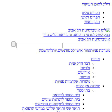
דילוג לתוכן העיקרי
תפריט עליון
תפריט ראשי
תוכן ראשי
הפקולטה למדעי הרפואה והבריאות ע"ש גריי
אוניברסיטת תל אביב
מערכת פניות
אזור אישי לסטודנטים.יות
להרשמה
אודות
דבר הדקאנית
גלריות
אירועים
חדשות
משרות אקדמיות פנויות
יחידות אקדמיות
בתי ספר
בית הספר לרפואה
בית הספר לרפואת שיניים
בית הספר למקצועות הבריאות
תואר שני ותואר שלישי במדעי הרפואה