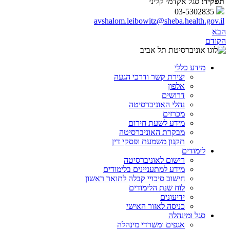
תפקיד:
סגל אקדמי קליני
03-5302835
avshalom.leibowitz@sheba.health.gov.il
הבא
הקודם
מידע כללי
יצירת קשר ודרכי הגעה
אלפון
דרושים
נהלי האוניברסיטה
מכרזים
מידע לשעת חירום
מבקרת האוניברסיטה
תקנון משמעת ופסקי דין
לימודים
רישום לאוניברסיטה
מידע למתעניינים בלימודים
חישוב סיכויי קבלה לתואר ראשון
לוח שנת הלימודים
ידיעונים
כניסה לאזור האישי
סגל ומינהלה
אגפים ומשרדי מינהלה