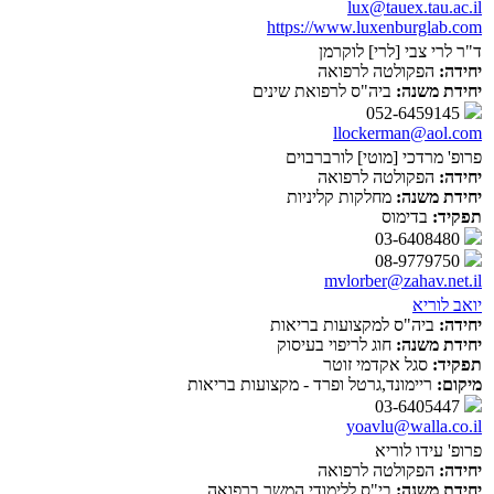
lux@tauex.tau.ac.il
https://www.luxenburglab.com
ד"ר לרי צבי [לרי] לוקרמן
יחידה:
הפקולטה לרפואה
יחידת משנה:
ביה"ס לרפואת שינים
052-6459145
llockerman@aol.com
פרופ' מרדכי [מוטי] לורברבוים
יחידה:
הפקולטה לרפואה
יחידת משנה:
מחלקות קליניות
תפקיד:
בדימוס
03-6408480
08-9779750
mvlorber@zahav.net.il
יואב לוריא
יחידה:
ביה"ס למקצועות בריאות
יחידת משנה:
חוג לריפוי בעיסוק
תפקיד:
סגל אקדמי זוטר
מיקום:
ריימונד,גרטל ופרד - מקצועות בריאות
03-6405447
yoavlu@walla.co.il
פרופ' עידו לוריא
יחידה:
הפקולטה לרפואה
יחידת משנה:
בי"ס ללימודי המשך ברפואה