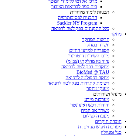
מרכז אקדמי ללימודי המשך
בית ספר לבריאות הציבור
תכניות לימוד מיוחדות
התכנית לפסיכותרפיה
Sackler NY Program
כלל התקנונים בפקולטה לרפואה
מחקר
חדשות המחקר
יושרה במחקר
הספרייה למדעי החיים
מרכז השירות הוטרינרי
ציוד בין מחלקתי (צב"מ)
מחקרים בפקולטה לרפואה
BioMed @ TAU
מחקר בפקולטה לרפואה
רשימת קתדרות בפקולטה לרפואה
מענקי מחקר
מינהל ושירותים
מערכות מידע
יחידות רכש ואינוונטר
משרד אב הבית
מעבדה לצילום
חוברת חוקרים
מערכת חיפוש מנחים.ות
סגל ומנהלה