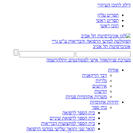
דילוג לתוכן העיקרי
תפריט עליון
תפריט ראשי
תוכן ראשי
הפקולטה למדעי הרפואה והבריאות ע"ש גריי
אוניברסיטת תל אביב
מערכת פניות
אזור אישי לסטודנטים.יות
להרשמה
אודות
דבר הדקאנית
גלריות
אירועים
חדשות
משרות אקדמיות פנויות
יחידות אקדמיות
בתי ספר
בית הספר לרפואה
בית הספר לרפואת שיניים
בית הספר למקצועות הבריאות
תואר שני ותואר שלישי במדעי הרפואה