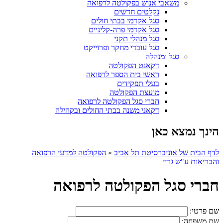
משאבי אנוש בפקולטה לרפואה
נקלטים חדשים
סגל אקדמי בבתי חולים
סגל אקדמי פרה-קליניים
סגל מנהלי תקני
סגל עובדי מחקר ופרוייקט
סגל ומנהלה
דקאנט הפקולטה
ראשי בית הספר לרפואה
בעלי תפקידים
מועצת הפקולטה
חברי סגל הפקולטה לרפואה
דקאני משנה בבתי החולים ובקהילה
הינך נמצא כאן
לדף הבית של אוניברסיטת תל אביב
»
הפקולטה למדעי הרפואה
והבריאות ע"ש גריי
חברי סגל הפקולטה לרפואה
שם פרטי:
שם משפחה: