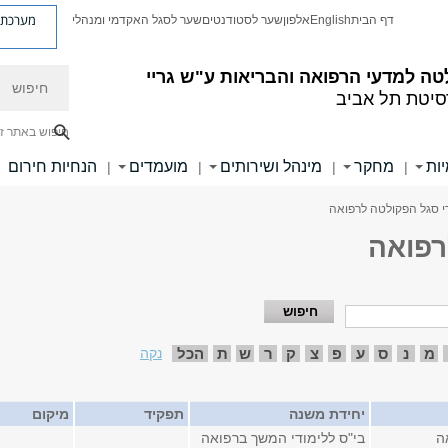
מערכת פ
דף הבית
English
אלפון
שער לסטודנטים
שער לסגל האקדמי ומנהלי
חיפוש
ה למדעי הרפואה והבריאות ע"ש גריי
סיטת תל אביב
חיפוש באתר ז
ות
מחקר
מינהל ושירותים
מועמדים
הנחיות חירום
|
|
|
|
י סגל הפקולטה לרפואה
רפואה
מ
נ
ס
ע
פ
צ
ק
ר
ש
ת
הכל
נקה
יחידת משנה
תפקיד
מיקום
ה
בי"ס ללימודי המשך ברפואה