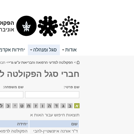
תוכן
תפריט
עליון
ראשי
הפקולט
אוניבר
אודות
סגל ומנהלה
יחידות אקדמי
הינך נמצא כאן
>
הפקולטה למדעי הרפואה והבריאות ע"ש גריי
> חבר
חברי סגל הפקולטה ל
שם פרטי:
שם משפחה:
א
ב
ג
ד
ה
ו
ז
ח
ט
י
כ
ל
תוצאות חיפוש עבור האות א
שם
יחידה
ד"ר אורנה איזנשטיין-להבי
הפקולטה לרפוא