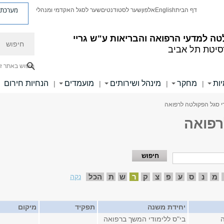
מערכת פ
דף הבית
English
אלפון
שער לסטודנטים
שער לסגל האקדמי ומנהלי
חיפוש
ה למדעי הרפואה והבריאות ע"ש גריי
סיטת תל אביב
חיפוש באתר ז
ות
מחקר
מינהל ושירותים
מועמדים
הנחיות חירום
|
|
|
|
י סגל הפקולטה לרפואה
רפואה
מ
נ
ס
ע
פ
צ
ק
ר
ש
ת
הכל
נקה
יחידת משנה
תפקיד
מיקום
בי"ס ללימודי המשך ברפואה