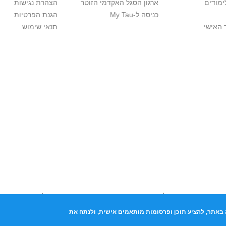
ימודים
ארגון הסגל האקדמי הזוטר
הצהרת נגישות
כניסה ל-My Tau
הגנת הפרטיות
 האישי
תנאי שימוש
יות יוצרים. אם בבעלותך זכויות יוצרים בתכנים שנמצאים פה ו/או השימוש ש
נות בהקדם לכתובת שכאן >>
באתר, להציע תוכן ופרסומות מותאמים אישית, ולנתח את