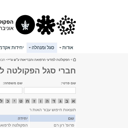
תוכן
תפריט
עליון
ראשי
הפקולט
אוניבר
אודות
סגל ומנהלה
יחידות אקדמי
הינך נמצא כאן
>
הפקולטה למדעי הרפואה והבריאות ע"ש גריי
> חבר
חברי סגל הפקולטה ל
שם פרטי:
שם משפחה:
א
ב
ג
ד
ה
ו
ז
ח
ט
י
כ
ל
תוצאות חיפוש עבור האות ר
שם
יחידה
פרופ' רון רם
הפקולטה לרפואה