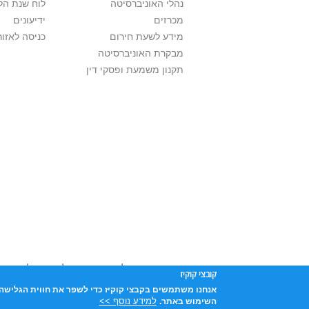
נהלי האוניברסיטה
לוח שנת הל
מכרזים
ידיעונים
מידע לשעת חירום
כניסה לאזור
מבקרת האוניברסיטה
תקנון משמעת ופסקי דין
אוניברסיטת תל אביב עושה כל מאמץ לכבד זכו
קובצי קוקיז
שנעשה בתכנים אלה לדעתך מפר זכויות
נא לפ
אנחנו משתמשים בקבצי קוקיז כדי לשפר את חווית הגלישה 
אוניברסיטת תל-אביב, ת.ד. 39040, תל-אביב 6997801
למידע נוסף >>
השימוש באתר.