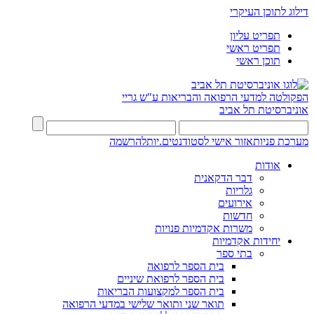
דילוג לתוכן העיקרי
תפריט עליון
תפריט ראשי
תוכן ראשי
הפקולטה למדעי הרפואה והבריאות ע"ש גריי
אוניברסיטת תל אביב
מערכת פניות
אזור אישי לסטודנטים.יות
להרשמה
אודות
דבר הדקאנית
גלריות
אירועים
חדשות
משרות אקדמיות פנויות
יחידות אקדמיות
בתי ספר
בית הספר לרפואה
בית הספר לרפואת שיניים
בית הספר למקצועות הבריאות
תואר שני ותואר שלישי במדעי הרפואה