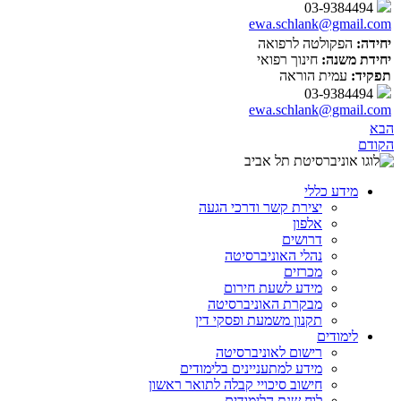
03-9384494
ewa.schlank@gmail.com
יחידה:
הפקולטה לרפואה
יחידת משנה:
חינוך רפואי
תפקיד:
עמית הוראה
03-9384494
ewa.schlank@gmail.com
הבא
הקודם
מידע כללי
יצירת קשר ודרכי הגעה
אלפון
דרושים
נהלי האוניברסיטה
מכרזים
מידע לשעת חירום
מבקרת האוניברסיטה
תקנון משמעת ופסקי דין
לימודים
רישום לאוניברסיטה
מידע למתעניינים בלימודים
חישוב סיכויי קבלה לתואר ראשון
לוח שנת הלימודים