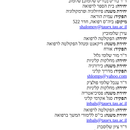
ד"ר בוריס [בוריס שלומוב] שלומוב
יחידה:
בית הספר לרפואה
יחידת משנה:
פיזיולוגיה ופרמקולוגיה
תפקיד:
עמית הוראה
מיקום:
ביה"ס רפואה, חדר 522
shalomov@tauex.tau.ac.il
עירן שלומוביץ
יחידה:
הפקולטה לרפואה
יחידת משנה:
דיקאנט ומנהל הפקולטה לרפואה
תפקיד:
אורח
ד"ר מור שלומי גלזל
יחידה:
מחלקות קליניות
יחידת משנה:
כירורגיה
תפקיד:
מדריך קליני
shlomps@yahoo.com
ד"ר ענבל שלומי פולצ'ק
יחידה:
מחלקות קליניות
יחידת משנה:
פסיכיאטריה
תפקיד:
סגל אקדמי קליני
inbals@tauex.tau.ac.il
יחידה:
הפקולטה לרפואה
יחידת משנה:
בי"ס ללימודי המשך ברפואה
inbals@tauex.tau.ac.il
ד"ר ציון שלוסברג