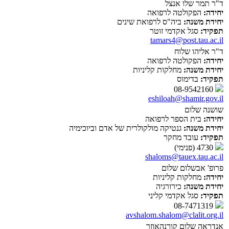
ד"ר תמר שלו אנצל
יחידה:
הפקולטה לרפואה
יחידת משנה:
ביה"ס לרפואת שינים
תפקיד:
סגל אקדמי זוטר
tamars4@post.tau.ac.il
ד"ר אליהו שלוח
יחידה:
הפקולטה לרפואה
יחידת משנה:
מחלקות קליניות
תפקיד:
בדימוס
08-9542160
eshiloah@shamir.gov.il
שושנה שלום
יחידה:
בית הספר לרפואה
יחידת משנה:
גנטיקה מולקולרית של אדם וביוכימיה
תפקיד:
עובד מחקר
4730 (פנימי)
shaloms@tauex.tau.ac.il
פרופ' אבשלום שלום
יחידה:
מחלקות קליניות
יחידת משנה:
כירורגיה
תפקיד:
סגל אקדמי קליני
08-7471319
avshalom.shalom@clalit.org.il
אנדראה שלום קורנהאוזר