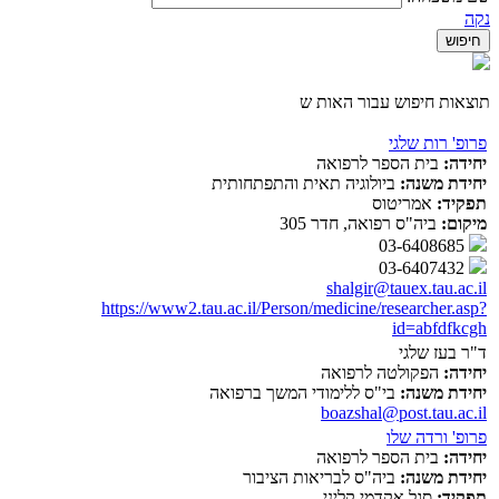
נקה
תוצאות חיפוש עבור האות ש
פרופ' רות שלגי
יחידה:
בית הספר לרפואה
יחידת משנה:
ביולוגיה תאית והתפתחותית
תפקיד:
אמריטוס
מיקום:
ביה"ס רפואה, חדר 305
03-6408685
03-6407432
shalgir@tauex.tau.ac.il
https://www2.tau.ac.il/Person/medicine/researcher.asp?
id=abfdfkcgh
ד"ר בעז שלגי
יחידה:
הפקולטה לרפואה
יחידת משנה:
בי"ס ללימודי המשך ברפואה
boazshal@post.tau.ac.il
פרופ' ורדה שלו
יחידה:
בית הספר לרפואה
יחידת משנה:
ביה"ס לבריאות הציבור
תפקיד:
סגל אקדמי קליני