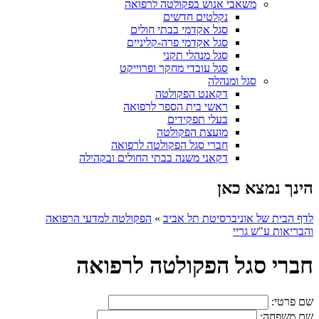
משאבי אנוש בפקולטה לרפואה
נקלטים חדשים
סגל אקדמי בבתי חולים
סגל אקדמי פרה-קליניים
סגל מנהלי תקני
סגל עובדי מחקר ופרוייקט
סגל ומנהלה
דקאנט הפקולטה
ראשי בית הספר לרפואה
בעלי תפקידים
מועצת הפקולטה
חברי סגל הפקולטה לרפואה
דקאני משנה בבתי החולים ובקהילה
הינך נמצא כאן
לדף הבית של אוניברסיטת תל אביב
»
הפקולטה למדעי הרפואה
והבריאות ע"ש גריי
חברי סגל הפקולטה לרפואה
שם פרטי:
שם משפחה: