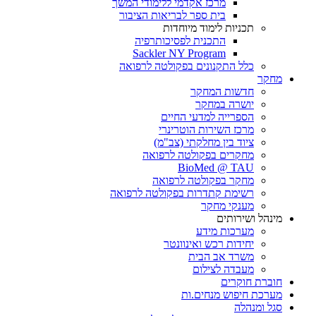
מרכז אקדמי ללימודי המשך
בית ספר לבריאות הציבור
תכניות לימוד מיוחדות
התכנית לפסיכותרפיה
Sackler NY Program
כלל התקנונים בפקולטה לרפואה
מחקר
חדשות המחקר
יושרה במחקר
הספרייה למדעי החיים
מרכז השירות הוטרינרי
ציוד בין מחלקתי (צב"מ)
מחקרים בפקולטה לרפואה
BioMed @ TAU
מחקר בפקולטה לרפואה
רשימת קתדרות בפקולטה לרפואה
מענקי מחקר
מינהל ושירותים
מערכות מידע
יחידות רכש ואינוונטר
משרד אב הבית
מעבדה לצילום
חוברת חוקרים
מערכת חיפוש מנחים.ות
סגל ומנהלה