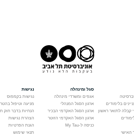
סגל ומינהלה
נגישות
יברסיטה
אגפים ומשרדי מינהלה
נגישות בקמפוס
יינים בלימודים
ארגון הסגל המנהלי
מניעה וטיפול בהטר
י קבלה לתואר ראשון
ארגון הסגל האקדמי הבכיר
הנחיות בדבר חוק ח
ימודים
ארגון הסגל האקדמי הזוטר
הצהרת נגישות
כניסה ל-My Tau
הגנת הפרטיות
 האישי
תנאי שימוש