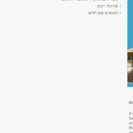
שירותי ייעוץ
לוגואים שם חדש
th
It
Se
un
Me
an