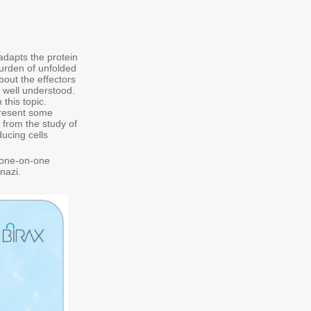
dapts the protein
burden of unfolded
bout the effectors
s well understood.
 this topic.
present some
d from the study of
ducing cells
e one-on-one
nazi.