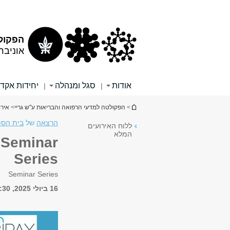
תוכן
תפריט
עליון
ראשי
הפקולט
אוניבר
אודות
סגל ומנהלה
יחידות אקד
|
|
הינך נמצא כאן
>
הפקולטה למדעי הרפואה והבריאות ע"ש גריי
>
אירו
הרצאה
של
בית הספ
ללוח האירועים
המלא
e Seminar
Series
Seminar Series
16 ביולי 2025, 9:30