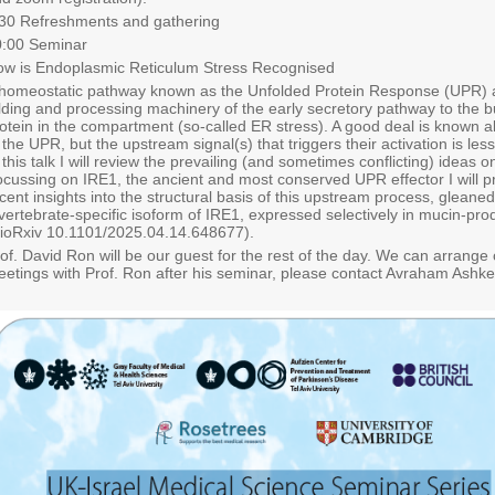
30 Refreshments and gathering
0:00 Seminar
w is Endoplasmic Reticulum Stress Recognised
homeostatic pathway known as the Unfolded Protein Response (UPR) a
lding and processing machinery of the early secretory pathway to the 
otein in the compartment (so-called ER stress). A good deal is known a
 the UPR, but the upstream signal(s) that triggers their activation is les
 this talk I will review the prevailing (and sometimes conflicting) ideas on
cussing on IRE1, the ancient and most conserved UPR effector I will 
cent insights into the structural basis of this upstream process, gleane
vertebrate-specific isoform of IRE1, expressed selectively in mucin-pro
ioRxiv 10.1101/2025.04.14.648677).
of. David Ron will be our guest for the rest of the day. We can arrang
etings with Prof. Ron after his seminar, please contact Avraham Ashke