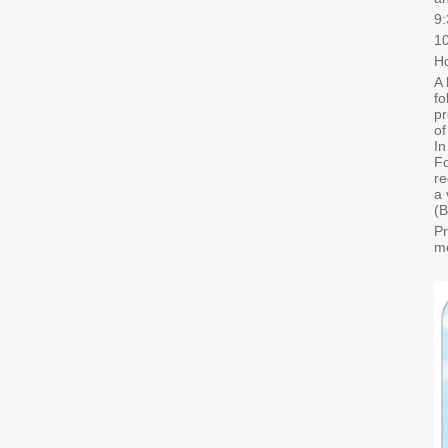
9:
1
Ho
A 
fo
pr
of
In
Fo
re
a 
(B
Pr
me