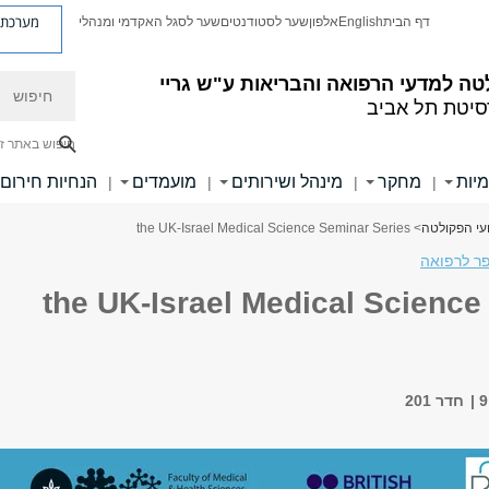
מערכת פ
דף הבית
English
אלפון
שער לסטודנטים
שער לסגל האקדמי ומנהלי
חיפוש
ה למדעי הרפואה והבריאות ע"ש גריי
סיטת תל אביב
חיפוש באתר ז
מיות
מחקר
מינהל ושירותים
מועמדים
הנחיות חירום
|
|
|
|
עי הפקולטה
> the UK-Israel Medical Science Seminar Series
ר לרפואה
the UK-Israel Medical Scienc
חדר 201