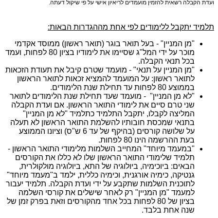
ועדת הקבלה רשאית להזמין מועמדים לריאיון אישי על פי שיקול דעתה.
תלמיד יתקבל ללימודים לפי אחת מההגדרות הבאות:
"מן המניין" - בעל תואר בוגר (תואר ראשון) ממוסד אקדמי
מוכר על ידי המל"ג שסיימו את לימודיו בציון 80 לפחות, ועמד
בכל תנאי הקבלה.
"מן המניין על תנאי" - מועמד שטרם קיבל את תעודת הזכאות
לתואר ראשון: על המועמד להמציא זכאות לתואר הראשון
בממוצע 80 לפחות עד תחילת שנת הלימודים.
"לא מן המניין" - מועמד שעד תחילת שנת הלימודים לתואר
שני טרם סיים את לימודי התואר הראשון. אם ועדת הקבלה
המליצה לקבלו, יתקבל התלמיד כתלמיד "לא מן המניין"
בתנאי שמכסת חובותיו להשלמת התואר הראשון לא תעלה
על שלושה קורסים (בהיקף של עד 6 ש"ס) וציונו הממוצע
בעת ההרשמה הינו 80 לפחות.
"במעמד מיוחד" המחייב השלמות מלימודי התואר הראשון -
תלמיד שלימודי התואר הראשון שלו לא כללו את הקורסים
הבאים: ביוכימיה, ביולוגיה של התא, ביולוגיה מולקולרית,
גנטיקה, כימיה אורגנית, וכימיה כללית, ילמד ב"מעמד מיוחד"
לתוכנית השלמות שתקבע על ידי ועדת הקבלה. תלמיד יעבור
למעמד "מן המניין" רק לאחר שישלים את קורסי השלמה
בציון של 80 לפחות בכל אחד מהקורסים וזאת בפרק זמן של
שנה אחת בלבד.