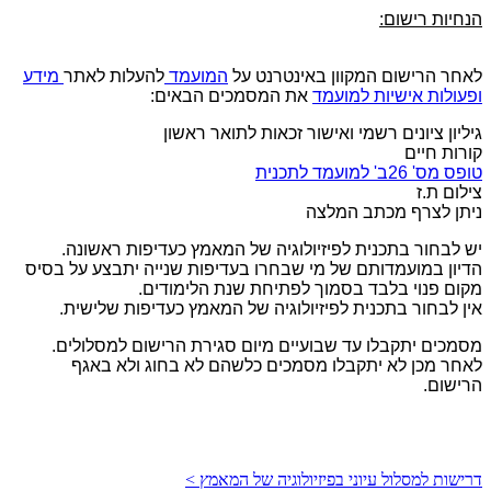
הנחיות רישום:
לאחר הרישום המקוון באינטרנט על
המועמד
להעלות לאתר
מידע
ופעולות אישיות למועמד
את המסמכים הבאים:
גיליון ציונים רשמי ואישור זכאות לתואר ראשון
קורות חיים
טופס מס' 26ב' למועמד לתכנית
צילום ת.ז
ניתן לצרף מכתב המלצה
יש לבחור בתכנית לפיזיולוגיה של המאמץ כעדיפות ראשונה.
הדיון במועמדותם של מי שבחרו בעדיפות שנייה יתבצע על בסיס
מקום פנוי בלבד בסמוך לפתיחת שנת הלימודים.
אין לבחור בתכנית לפיזיולוגיה של המאמץ כעדיפות שלישית.
מסמכים יתקבלו עד שבועיים מיום סגירת הרישום למסלולים.
לאחר מכן לא יתקבלו מסמכים כלשהם לא בחוג ולא באגף
הרישום.
דרישות למסלול עיוני בפיזיולוגיה של המאמץ >