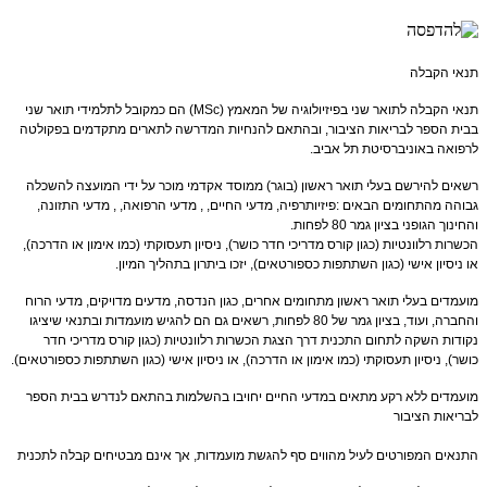
תנאי הקבלה
תנאי הקבלה לתואר שני בפיזיולוגיה של המאמץ (MSc) הם כמקובל לתלמידי תואר שני
בבית הספר לבריאות הציבור, ובהתאם להנחיות המדרשה לתארים מתקדמים בפקולטה
לרפואה באוניברסיטת תל אביב.
רשאים להירשם בעלי תואר ראשון (בוגר) ממוסד אקדמי מוכר על ידי המועצה להשכלה
גבוהה מהתחומים הבאים :פיזיותרפיה, מדעי החיים, , מדעי הרפואה, , מדעי התזונה,
והחינוך הגופני בציון גמר 80 לפחות.
הכשרות רלוונטיות (כגון קורס מדריכי חדר כושר), ניסיון תעסוקתי (כמו אימון או הדרכה),
או ניסיון אישי (כגון השתתפות כספורטאים), יזכו ביתרון בתהליך המיון.
מועמדים בעלי תואר ראשון מתחומים אחרים, כגון הנדסה, מדעים מדויקים, מדעי הרוח
והחברה, ועוד, בציון גמר של 80 לפחות, רשאים גם הם להגיש מועמדות ובתנאי שיציגו
נקודות השקה לתחום התכנית דרך הצגת הכשרות רלוונטיות (כגון קורס מדריכי חדר
כושר), ניסיון תעסוקתי (כמו אימון או הדרכה), או ניסיון אישי (כגון השתתפות כספורטאים).
מועמדים ללא רקע מתאים במדעי החיים יחויבו בהשלמות בהתאם לנדרש בבית הספר
לבריאות הציבור
התנאים המפורטים לעיל מהווים סף להגשת מועמדות, אך אינם מבטיחים קבלה לתכנית