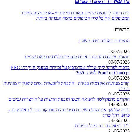
מרפאות הסטודנטים
בית הספר לרפואת שיניים באוניברסיטת תל-אביב מציע לציבור
המטופלים את כל סוגי הטיפולים ברמה הגבוהה ביותר.
חדשות
התמחות באנדודונטיה תשפ"ז
29/07/2026
תמונות מטקס הענקת תארים מוסמך וביה"ס לרפואת שיניים
09/07/2026
ברכות לפרופ' ליהי אדלר-אברמוביץ על זכייתה במענק היוקרתי ERC
Proof of Concept לשנת 2026
01/07/2026
קורס מנהיגות אקדמית בכירה - התכנית להכשרת נשים לתפקידי מנהיגות
בכירה
01/07/2026
חוקרים מהפקולטה לרפואה חשפו תובנות חדשות על היווצרות גבישים
14/08/2025
כוחה של שן: איך מדע השיניים סייע לזהות את קורבנות 7 באוקטובר -
פרופ' רחל שריג
23/06/2025
ד"ר דניאל צבי בר קיבל קביעות
21/05/2025