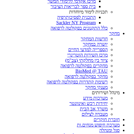
מרכז אקדמי ללימודי המשך
בית ספר לבריאות הציבור
תכניות לימוד מיוחדות
התכנית לפסיכותרפיה
Sackler NY Program
כלל התקנונים בפקולטה לרפואה
מחקר
חדשות המחקר
יושרה במחקר
הספרייה למדעי החיים
מרכז השירות הוטרינרי
ציוד בין מחלקתי (צב"מ)
מחקרים בפקולטה לרפואה
BioMed @ TAU
מחקר בפקולטה לרפואה
רשימת קתדרות בפקולטה לרפואה
מענקי מחקר
מינהל ושירותים
מערכות מידע
יחידות רכש ואינוונטר
משרד אב הבית
מעבדה לצילום
חוברת חוקרים
מערכת חיפוש מנחים.ות
סגל ומנהלה