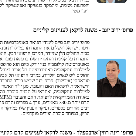
והפרעות נשימה, ומתמקד בגנטיקה ואפיגנטיקה ל
ריפוי גנטי.
פרופ׳ יריב יוגב - משנה לדקאן לעניינים קליניים
פרופ' יריב יוגב סיים לימודי רפואה באוניברסיטת הט
חיפה, ישראל והשלים את התמחותו במיילדות וגינקו
בבית החולים הלן שניידר, המרכז הרפואי רבין. הו
התמחות על קלינית והחקרית שלו ברפואת עובר א
באוניברסיטת קולומביה בניו יורק. כיום הוא פרופסו
למיילדות וגינקולוגיה באוניברסיטת תל אביב ומנהל 
החולים ליס לנשים ויולדות, במרכז הרפואי תל אביב
סוראסקי (איכילוב). פרופ' יוגב שימש כיו"ר החברה
הישראלית לרפואת האם והעובר, סגן יו"ר האיגוד 
למיילדות וגינקולוגיה, ואחראי על תכנית סוכרת בהר
תרם יותר מ-330 מאמרים, ערך 4 ספרים ו
רבים אחרים בספרים, ועיקר העניין שלו במחקר הם
הריון, במיוחד סוכרת וצירים מוקדמים.
פרופי רינה רוזין־ארבספלד - משנה לדקאן לעניינים קדם קליניי