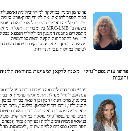
פרופ׳ מן המניין במחלקה למיקרוביולוגיה ואימונולוגי
בבית הספר לרפואה. את לימודי הדוקטורט סיימה ב
ומיקרוביולוגיה באוניברסיטת תל אביב ואת הפוסט
ביצעה ב־ MRC-LMB בקיימברידג׳, אנגליה. מח
מתמקדים בהבנת המנגנון המולקולרי הנמצא בבסיס
ה־ Wnt בהתפתחות תקינה ובטרנספורמציה
ממאירה. בנוסף, מחקריה עוסקים בפיתוח גישות ח
לטיפול במחלות גנטיות נדירות.
פרופ׳ ענת גפטר־גוילי - משנה לדקאן למצוינות בהוראה קלינית
וחונכות
פרופ׳ חבר בחוג לרפואה פנימית בבית ספר לרפואה.
ענת גפטר־גוילי מנהלת את מחלקה פנימית א׳ בבית
בילינסון, מרכז רפואי רבין וכן רופאה בכירה במכון
ההמטולוגי, מרכז דודוף לסרטן, בילינסון, מרכז רפואי
היא סיימה לימודי רפואה בהצטיינות באוניברסיטת
אביב. פרופ׳ גפטר־גוילי עוסקת במחקר קליני שעיק
בנושאי פנימית והמטולוגיה ובעיקר אנמיה (ובפרט 
חסר ברזל) במצבים קלניים שונים , לימפומות, מחלו