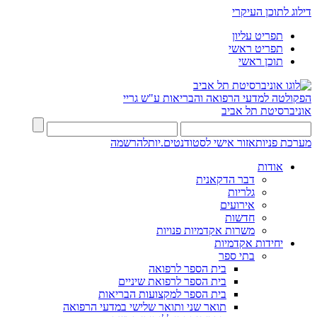
דילוג לתוכן העיקרי
תפריט עליון
תפריט ראשי
תוכן ראשי
הפקולטה למדעי הרפואה והבריאות ע"ש גריי
אוניברסיטת תל אביב
מערכת פניות
אזור אישי לסטודנטים.יות
להרשמה
אודות
דבר הדקאנית
גלריות
אירועים
חדשות
משרות אקדמיות פנויות
יחידות אקדמיות
בתי ספר
בית הספר לרפואה
בית הספר לרפואת שיניים
בית הספר למקצועות הבריאות
תואר שני ותואר שלישי במדעי הרפואה