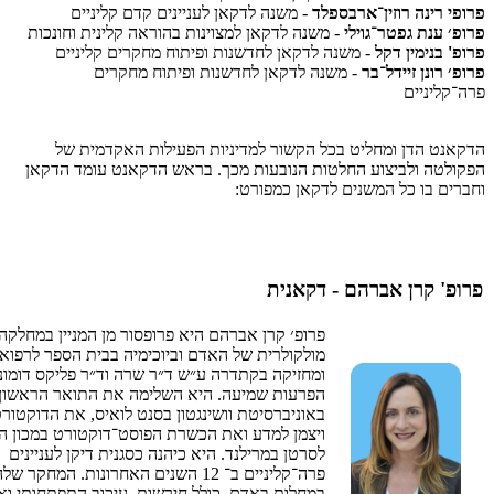
פרופי רינה רוזין־ארבספלד
- משנה לדקאן לעניינים קדם קליניים
פרופ׳ ענת גפטר־גוילי
- משנה לדקאן למצוינות בהוראה קלינית וחונכות
פרופ' בנימין דקל
- משנה לדקאן לחדשנות ופיתוח מחקרים קליניים
פרופ׳ רונן זיידל־בר
- משנה לדקאן לחדשנות ופיתוח מחקרים
פרה־קליניים
הדקאנט הדן ומחליט בכל הקשור למדיניות הפעילות האקדמית של
הפקולטה ולביצוע החלטות הנובעות מכך. בראש הדקאנט עומד הדקאן
וחברים בו כל המשנים לדקאן כמפורט:
פרופ' קרן אברהם - דקאנית
פרופ׳ קרן אברהם היא פרופסור מן המניין במחלקה
מולקולרית של האדם וביוכימיה בבית הספר לרפוא
ומחזיקה בקתדרה ע״ש ד״ר שרה וד״ר פליקס דומונ
הפרעות שמיעה. היא השלימה את התואר הראשון
באוניברסיטת וושינגטון בסנט לואיס, את הדוקטורט
ויצמן למדע ואת הכשרת הפוסט־דוקטורט במכון ה
לסרטן במרילנד. היא כיהנה כסגנית דיקן לעניינים
פרה־קליניים ב־ 12 השנים האחרונות. המחקר 
במחלות באדם, כולל חירשות, עיכוב התפתחותי וא