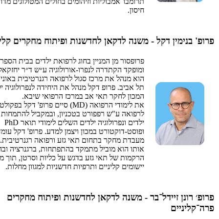
תרומבו־אמבוליות וזיהומים בחולים המטולוגים מדו
חיסון.
פרופ' בנימין דקל - משנה לדקאן לחדשנות ופיתוח מחקרים קלינ
פרופסור מן המניין בחוג לרפואת ילדים בבית הספר
ומופקד הקתדרה לנפרו-אורולוגיה ע״ש ד״ר יחזקאל 
הוא מנהל את מרכז סגול לרפואה רגנרטיבית באוני
תל אביב. פרופ דקל מנהל את היחידה לנפרולוגיה י
המכון לחקר תאי אב במרכז הרפואי שיבא.
את לימודי הרפואה (MD) סיים פרופ' דקל בפקול
לרפואה ע"ש רפפורט בטכניון, ובמקביל להתמחות
ילדים ונפרולוגיה ילדים השלים לימודי תואר PhD
ופוסט-דוקטורט במכון ויצמן למדע. פרופ' דקל עו
מעבדת מחקר בתחום תאי גזע ורפואה רגנרטיבית.
אותו הוא מוביל מתמקד בהתפתחות, ברגנרציה וב
הרקמות של תאי גזע בדגש על כליות וסרטן, תוך מ
יישומים קליניים ותרפיות חדשניות למגוון מחלות.
פרופ׳ רונן זיידל־בר - משנה לדקאן לחדשנות ופיתוח מחקרים
פרה־קליניים