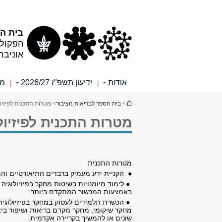
תוכן
תפריט
עליון
ראשי
בית הס
הפקולט
אוניבר
אודות
ידיעון תשפ"ז 2026/27
מי
|
|
הינך נמצא כאן
>
בית הספר לבריאות הציבור
> מטרות התכנית לפיזיו
מטרות התכנית לפיזיו
מטרות התכנית
● הקניית ידע מעמיק ברבדים התיאורטיים והמ
● לימוד מיומנויות בשיטות מחקר בפיזיולוגיה
באמצעות המכשור המתקדם ביותר.
● הכשרת תלמידים לעסוק במחקר בפיזיולוגיה 
מחקר שיקומי, מחקר מקדם בריאות ושיפור ביצ
שונים או להמשיך בקריירה אקדמית.