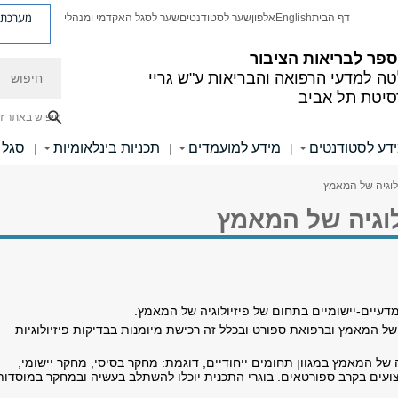
מערכת פ
דף הבית
English
אלפון
שער לסטודנטים
שער לסגל האקדמי ומנהלי
פר לבריאות הציבור
חיפוש
ה למדעי הרפואה והבריאות ע"ש גריי
סיטת תל אביב
חיפוש באתר ז
דע לסטודנטים
מידע למועמדים
תכניות בינלאומיות
סגל
|
|
|
לוגיה של המאמץ
לוגיה של המאמץ
דעיים-יישומיים בתחום של פיזיולוגיה של המאמץ.
 של המאמץ וברפואת ספורט ובכלל זה רכישת מיומנות בבדיקות פיזיולוגיות
של המאמץ במגוון תחומים ייחודיים, דוגמת: מחקר בסיסי, מחקר יישומי,
ועים בקרב ספורטאים. בוגרי התכנית יוכלו להשתלב בעשיה ובמחקר במוסדות