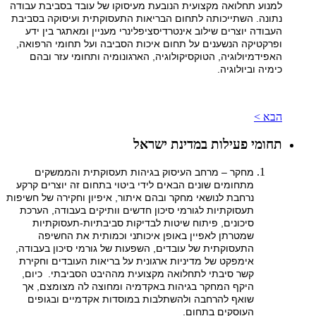
למנוע תחלואה מקצועית הנובעת מעיסוקו של עובד בסביבת עבודה
נתונה. השתייכותה לתחום הבריאות התעסוקתית ועיסוקה בסביבת
העבודה יוצרים שילוב אינטרדיסציפלינרי מעניין ומאתגר בין ידע
ופרקטיקה הנשענים על תחום איכות הסביבה ועל תחומי הרפואה,
האפידמיולוגיה, הטוקסיקולוגיה, הארגונומיה ותחומי עזר ובהם
כימיה וביולוגיה.
הבא >
תחומי פעילות במדינת ישראל
מחקר – מרחב העיסוק בגיהות תעסוקתית והממשקים
מתחומים שונים הבאים לידי ביטוי בתחום זה יוצרים קרקע
נרחבת לנושאי מחקר ובהם איתור, איפיון וחקירה של חשיפות
תעסוקתיות לגורמי סיכון חדשים וותיקים בעבודה, הערכת
סיכונים, פיתוח שיטות לבדיקות סביבתיות-תעסוקתיות
שמטרתן לאפיין באופן איכותני וכמותית את החשיפה
התעסוקתית של עובדים, השפעות של גורמי סיכון בעבודה,
אימפקט של מדיניות ארגונית על בריאות העובדים וחקירת
קשר סיבתי לתחלואה מקצועית מההיבט הסביבתי. כיום,
היקף המחקר בגיהות באקדמיה ומחוצה לה מצומצם, אך
שואף להרחבה ולהשתלבות במוסדות אקדמיים ובגופים
העוסקים בתחום.