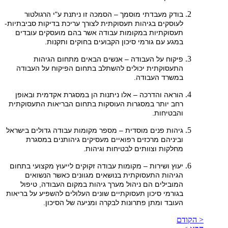
בודק מעבדתי מוסמך – הסמכה זו ניתנת ע"י הרגולטור
לעוסקים בגיהות תעסוקתית לצורך עריכת בדיקות סביבתיות-
תעסוקתיות במקומות עבודה אשר בהם מועסקים עובדים
במגע עם גורמי סיכון הקבועים בחוקים ותקנות.
פיקוח על העבודה – אנשים הבאים מתחום הגיהות
התעסוקתית יכולים להשתלב בתחום הפיקוח על העבודה
במשרד העבודה.
הוראה והדרכה – אלו ניתנות הן במסגרת אקדמית ובאופן
רחב יותר במסגרות העוסקות בתחום הבריאות התעסוקתית
והבטיחות.
גיהות פנים מוסדית – מספר מקומות עבודה גדולים בישראל
וביניהם מרכזים רפואיים מעסיקים גיהותנים במסגרת
מחלקות וצוותים לבטיחות וגיהות.
יעוץ ושירות – מקומות עבודה זקוקים לייעוץ מקצועי בתחום
הגיהות התעסוקתית בנושאים מגוונים כאשר הנשואים
המובילים הם ניהול מערך גיהות במקום העבודה, טיפול
בגורמי סיכון תעסוקתיים שונים העלולים להשפיע על בריאות
העובד ומתן פתרונות לבקרה ומניעה של הסיכון.
< הקודם