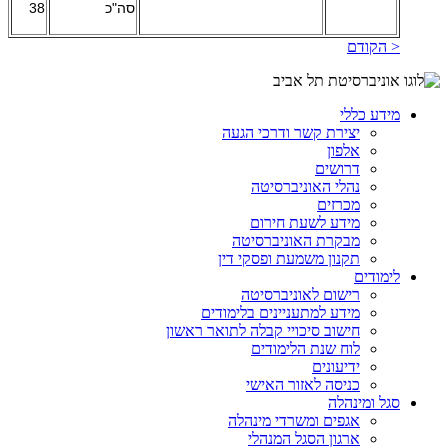
סה"כ
38
< הקודם
מידע כללי
יצירת קשר ודרכי הגעה
אלפון
דרושים
נהלי האוניברסיטה
מכרזים
מידע לשעת חירום
מבקרת האוניברסיטה
תקנון משמעת ופסקי דין
לימודים
רישום לאוניברסיטה
מידע למתעניינים בלימודים
חישוב סיכויי קבלה לתואר ראשון
לוח שנת הלימודים
ידיעונים
כניסה לאזור האישי
סגל ומינהלה
אגפים ומשרדי מינהלה
ארגון הסגל המנהלי