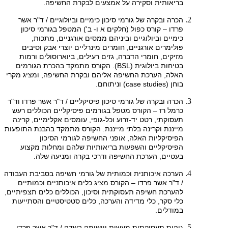
בריאותית וסקירה על אמצעים לבקרת החשיפה.
הכרה ובקרה של גורמי סיכון כימיים וביולוגיים / ד"ר אשר
פרדו – קורס כפול (חלקים א ו- ב') המטפל בגורמי סיכון
כימיים וביולוגיים וביניהם ממסים אורגניים, מתכות,
פולימרים אורגניים, חומרים מינרליים יוצרי אבק וסיבים
מזיקים, חומרי הדברה, גזים רעילים, ביוארוסולים ורמות
בטיחות ביולוגית (BSL). הקורס מתמקד בהכרת הגורמים
האלה, הערכת החשיפה אליהם ובקרת החשיפה, ומציג מקרי
בוחן (case studies) וניתוחם.
הכרה ובקרה של גורמי סיכון פיסיקליים / ד"ר אשר פרדו וד"ר
כרמל רז – הקורס מטפל בגורמים פיסיקליים הכוללים רעש
תעסוקתי, רטט יד-זרוע וכל-גופי, עומסים אקלימיים, קרינה
מייננת וקרינה בלתי מייננת. הקורס מתמקד בהבנת התופעות
הפיסיקליות האלה, אופני החשיפה לגורמי הסיכון
הפיסיקליים והשפעות בריאותיות שלהם ומחלות מקצוע
בעטיים, הערכת החשיפה ודרכי בקרה ומניעה שלה.
הערכה איכותנית וכמותית של גורמי חשיפה בסביבת העבודה
/ ד"ר אשר פרדו – הקורס מציג כלים איכותניים וכמותיים
להערכת חשיפה תעסוקתית וסיכון, הכוללים כלים תצפיתיים,
כלי סקר, כלי מדידה והערכה, כלים סטטיסטיים והסתייעות
במודלים.
גיהות תעסוקתית מעשית ויישומה בשדה / ד"ר אשר פרדו –