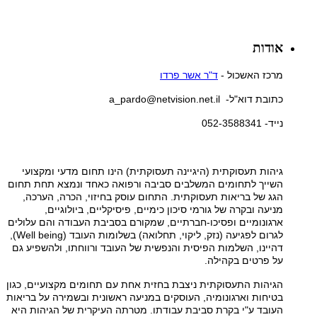
אודות
מרכז האשכול -
ד"ר אשר פרדו
כתובת דוא"ל- a_pardo@netvision.net.il
נייד- 052-3588341
גיהות תעסוקתית (היגיינה תעסוקתית) הינו תחום מדעי ומקצועי
השייך לתחומים המשלבים סביבה ורפואה כאחד ונמצא תחת תחום
הגג של בריאות תעסוקתית. התחום עוסק בחיזוי, הכרה, הערכה,
מניעה ובקרה של גורמי סיכון כימיים, פיסיקליים, ביולוגיים,
ארגונומיים ופסיכו-חברתיים, שמקורם בסביבת העבודה והם עלולים
לגרום לפגיעה (נזק, ליקוי, תחלואה) בשלומות העובד (Well being),
דהיינו, השלמות הפיסית והנפשית של העובד ורווחתו, ולהשפיע גם
על פרטים בקהילה.
הגיהות התעסוקתית ניצבת בחזית אחת עם תחומים מקצועיים, כגון
בטיחות וארגונומיה, העוסקים במניעה ראשונית ובשמירה על בריאות
העובד ע"י בקרת סביבת עבודתו. מטרתה העיקרית של הגיהות היא