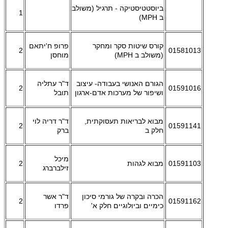
ביוסטטיסטיקה - תרגיל (משולב
1
ב MPH)
קורס שיטות סקר ומחקר
פרופ ח'יתאם
2
01581013
(משולב ב MPH)
מוחסן
הגורם האנושי בעבודה- עיצוב
ד"ר עתליה
2
01591016
ושיפור של מערכות אדם-ארגון
תובל
מבוא לבריאות תעסוקתית,
ד"ר דריה לוי
2
01591141
חלק ב
ברק
מיכל
01591103
מבוא לגהות
2
זילברברג
הכרה ובקרה של גורמי סיכון
ד"ר אשר
2
01591162
כימיים וביולוגיים חלק א'
פרדו