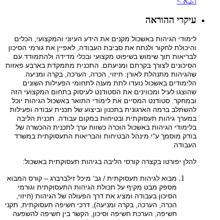
הבא >
עיקרי ההוראה
לימודי הגיהות באשכול מקנים את הידע העיוני והמקצועי, הכלים
והיכולת לחקור ולנתח את סביבת העבודה, לאפיין את גורמי הסיכון
לבריאות תוך שימוש בשיפוט מקצועי ובכלי מדידה ולהתמודד עם
הסיכונים לצורך בקרתם ומניעתם. התכנית מתמקדת בארבע פאזות
שהגיהות מתנהלת לאורן: חיזוי, הכרה, הערכה, בקרה ומניעה.
הלימודים באשכול נועדו לתת מענה לתחומי הפעילות השונים
שהוצגו לעיל ומכווינים את הסטודנט לעיסוק בתחום המקצועי הזה
ובמחקר. סטודנט המסיים את לימודי התואר באשכול הגיהות יוכל
להשתלב ברמה הארגונית בתכנון וביצוע של תכנית עבודה ופעילות
במערך גיהות תעסוקתית ובטיחות במקום עבודה. תכנית הליבה
בלימודי הגיהות באשכול הוכרה כשוות ערך לתכנית ההכשרה של
בודק מוסמך ע"י מינהל הבטיחות והבריאות התעסוקתית במשרד
העבודה.
להלן יפורטו בקצרה קורסי הליבה בגיהות תעסוקתית באשכול:
מבוא לגיהות תעסוקתית / גב' מיכל זילברברג – קורס המבוא
מספק מבט מקיף על תכולת הגיהות התעסוקתית וגורמי
הסיכון בעבודה ומציג את דרך הפעולה של הגיהות (חיזוי,
הכרה, הערכה, בקרה ומניעה), דרכי חשיפה תעסוקתית, תקני
חשיפה, הערכת חשיפה וסיכון, הקשר בין חשיפה להשפעה