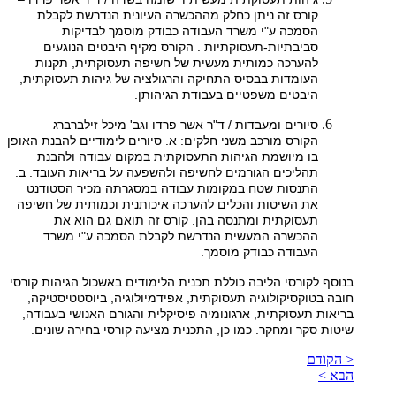
קורס זה ניתן כחלק מההכשרה העיונית הנדרשת לקבלת
הסמכה ע"י משרד העבודה כבודק מוסמך לבדיקות
סביבתיות-תעסוקתיות . הקורס מקיף היבטים הנוגעים
להערכה כמותית מעשית של חשיפה תעסוקתית, תקנות
העומדות בבסיס התחיקה והרגולציה של גיהות תעסוקתית,
היבטים משפטיים בעבודת הגיהותן.
סיורים ומעבדות / ד"ר אשר פרדו וגב' מיכל זילברברג –
הקורס מורכב משני חלקים: א. סיורים לימודיים להבנת האופן
בו מיושמת הגיהות התעסוקתית במקום עבודה ולהבנת
תהליכים הגורמים לחשיפה ולהשפעה על בריאות העובד. ב.
התנסות שטח במקומות עבודה במסגרתה מכיר הסטודנט
את השיטות והכלים להערכה איכותנית וכמותית של חשיפה
תעסוקתית ומתנסה בהן. קורס זה תואם גם הוא את
ההכשרה המעשית הנדרשת לקבלת הסמכה ע"י משרד
העבודה כבודק מוסמך.
בנוסף לקורסי הליבה כוללת תכנית הלימודים באשכול הגיהות קורסי
חובה בטוקסיקולוגיה תעסוקתית, אפידמיולוגיה, ביוסטטיסטיקה,
בריאות תעסוקתית, ארגונומיה פיסיקלית והגורם האנושי בעבודה,
שיטות סקר ומחקר. כמו כן, התכנית מציעה קורסי בחירה שונים.
< הקודם
הבא >