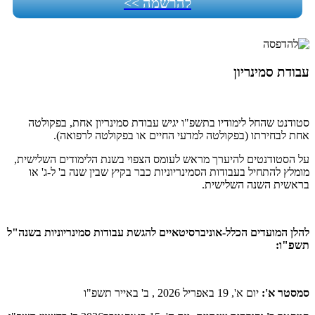
להרשמה >>
עבודת סמינריון
סטודנט שהחל לימודיו בתשפ"ו יגיש עבודת סמינריון אחת, בפקולטה
אחת לבחירתו (בפקולטה למדעי החיים או בפקולטה לרפואה).
על הסטודנטים להיערך מראש לעומס הצפוי בשנת הלימודים השלישית,
מומלץ להתחיל בעבודות הסמינריוניות כבר בקיץ שבין שנה ב' ל-ג' או
בראשית השנה השלישית.
להלן המועדים הכלל-אוניברסיטאיים להגשת עבודות סמינריוניות בשנה"ל
תשפ"ו:
סמסטר א':
יום א', 19 באפריל 2026 , ב' באייר תשפ"ו