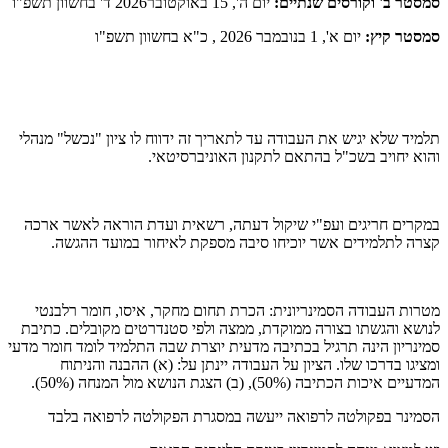
סמסטר ב' וקורסים שנתיים:
יום ה', 15 באוקטובר2026 ד' בחשוון תשפ"ו
סמסטר קיץ:
יום א', 1 בנובמבר 2026 , כ"א בחשוון תשפ"ו
תלמיד שלא יגיש את העבודה עד לתאריך זה ידווח לו ציון "נכשל" מנהלי
והוא יחויב בשכ"ל בהתאם לתקנון האוניברסיטאי.
במקרים חריגים ועפ"י שיקול דעתה, רשאית ועדת הוראה לאשר ארכה
קצרה לתלמידים אשר יוכיחו סיבה מספקת לאיחור במועד ההגשה.
מטרות העבודה הסמינריונית: הכרת תחום מחקר, איסו, חומר רלבנטי
לנושא והגשתו בצורה ממוקדת, ממצה ולפי סטנדרטים מקובלים. כתיבת
סמינריון הינה תרגיל בכתיבה מדעית יוצרת שבה התלמיד לומד חומר מדעי
ומציגו בדרכו שלו. הציון על העבודה יינתן על: (א) ההבנה והניתוח
המדעיים איכות הכתיבה (50%), (ב) הצגת הנושא מול המנחה (50%).
הסמינר בפקולטה לרפואה ייעשה במסגרת הפקולטה לרפואה בלבד