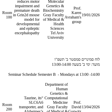
reduces motor
Molecular
impairment and
Genetics &
Prof.
premature death
Biochemistry
Room
Karen
in Grin2d mouse
Gray Faculty
19/01/2026
100
Avraham's
model for
of Medical &
group
developmental
Health
and epileptic
Sciences
encephalopathy
Tel Aviv
University
לוח סמינרים סמסטר ב' תשפ"ו
מועד: ימי ב' בשעה 13:00-14:00
Seminar Schedule Semester B - Mondays at 13:00 -14:00
Department of
Human
Genetics &
“Taurine, its
Computational
SLC6A6
Medicine
Prof.
Room
transporter, and
Gray Faculty
David
13/04/2026
200
Alzheimer’s
of Medical &
Gurwitz