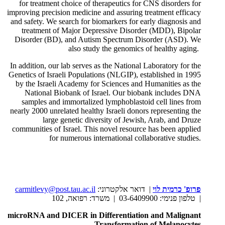
for treatment choice of therapeutics for CNS disorders for
improving precision medicine and assuring treatment efficacy
and safety. We search for biomarkers for early diagnosis and
treatment of Major Depressive Disorder (MDD), Bipolar
Disorder (BD), and Autism Spectrum Disorder (ASD). We
also study the genomics of healthy aging.
In addition, our lab serves as the National Laboratory for the
Genetics of Israeli Populations (NLGIP), established in 1995
by the Israeli Academy for Sciences and Humanities as the
National Biobank of Israel. Our biobank includes DNA
samples and immortalized lymphoblastoid cell lines from
nearly 2000 unrelated healthy Israeli donors representing the
large genetic diversity of Jewish, Arab, and Druze
communities of Israel. This novel resource has been applied
for numerous international collaborative studies.
פרופ' כרמית לוי
| דואר אלקטרוני:
carmitlevy@post.tau.ac.il
| טלפון פנימי: 03-6409900 | משרד: רפואה, 102
microRNA and DICER in Differentiation and Malignant
Transformation of Melanocytes