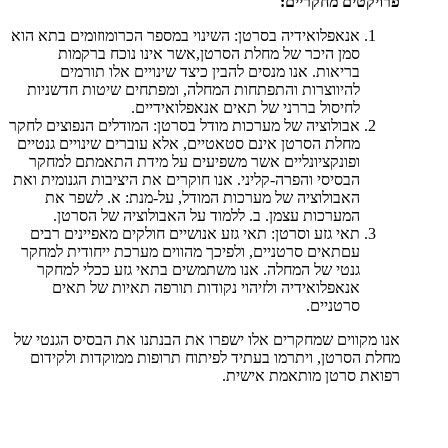
פרויקטים מחקריים:
אנאפלואידיה בסרטן: השינוי במספר הכרומוזומים בתא הוא
סמן היכר של מחלת הסרטן,אשר אינו נוכח ברקמות
בריאות. אנו מנסים להבין כיצד שינויים אלו תורמים
להיווצרות והתפתחות המחלה, ומפתחים שיטות חדשניות
לחיסול בררני של תאים אנאפלואידיים.
אבולוציה של מערכות מודל בסרטן: המודלים הנפוצים לחקר
מחלת הסרטן אינם סטאטיים, אלא עוברים שינויים גנטיים
ופונקציונליים אשר משפיעים על מידת התאמתם למחקר
הבסיסי והפרה-קליני. אנו חוקרים את היציבות הגנומית ואת
האבולוציה של מערכות המודל, על-מנת: א. לשפר את
המערכות עצמן. ב. ללמוד על האבולוציה של הסרטן.
תאי גזע וסרטן: תאי גזע אנושיים חולקים מאפיינים רבים
עםתאים סרטניים, ולפיכך מהווים מערכת ייחודית למחקר
גנטי של המחלה. אנו משתמשים בתאי גזע ככלי למחקר
אנאפלואידיה ולזיהוי נקודות תורפה תאיות של תאים
סרטניים.
אנו מקווים שמחקרים אלו ישפרו את הבנתנו את הבסיס הגנטי של
מחלת הסרטן, ויתרמו בעתיד לפיתוח תרופות ממוקדות ולקידום
רפואת סרטן מותאמת אישית.