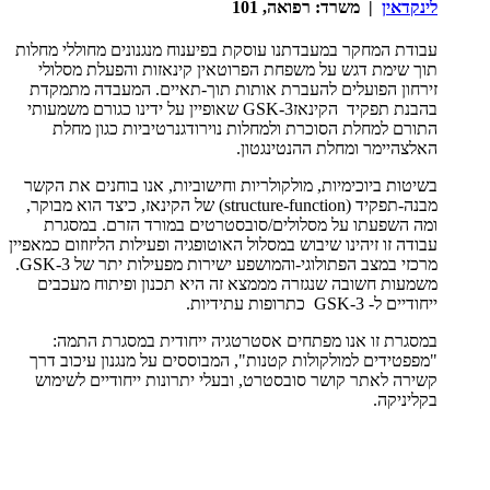
לינקדאין
| משרד: רפואה, 101
עבודת המחקר במעבדתנו עוסקת בפיענוח מנגנונים מחוללי מחלות
תוך שימת דגש על משפחת הפרוטאין קינאזות והפעלת מסלולי
זירחון הפועלים להעברת אותות תוך-תאיים. המעבדה מתמקדת
בהבנת תפקיד הקינאזGSK-3 שאופיין על ידינו כגורם משמעותי
התורם למחלת הסוכרת ולמחלות נוירודגנרטיביות כגון מחלת
האלצהיימר ומחלת ההנטינגטון.
בשיטות ביוכימיות, מולקולריות וחישוביות, אנו בוחנים את הקשר
מבנה-תפקיד (structure-function) של הקינאז, כיצד הוא מבוקר,
ומה השפעתו על מסלולים/סובסטרטים במורד הזרם. במסגרת
עבודה זו זיהינו שיבוש במסלול האוטופגיה ופעילות הליזוזום כמאפיין
מרכזי במצב הפתולוגי-והמושפע ישירות מפעילות יתר של GSK-3.
משמעות חשובה שנגזרה מממצא זה היא תכנון ופיתוח מעכבים
ייחודיים ל- GSK-3 כתרופות עתידיות.
במסגרת זו אנו מפתחים אסטרטגיה ייחודית במסגרת התמה:
"מפפטידים למולקולות קטנות", המבוססים על מנגנון עיכוב דרך
קשירה לאתר קושר סובסטרט, ובעלי יתרונות ייחודיים לשימוש
בקליניקה.