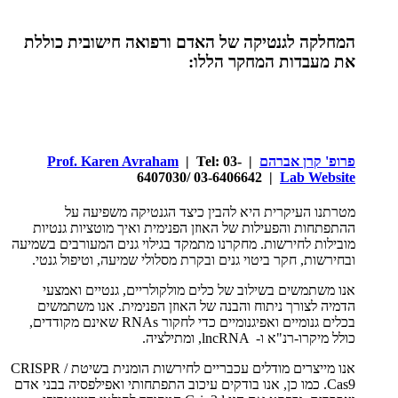
המחלקה לגנטיקה של האדם ורפואה חישובית כוללת
את מעבדות המחקר הללו:
פרופ' קרן אברהם
|
| Tel: 03-
Prof. Karen Avraham
6407030/ 03-6406642 |
Lab Website
מטרתנו העיקרית היא להבין כיצד הגנטיקה משפיעה על
ההתפתחות והפעילות של האוזן הפנימית ואיך מוטציות גנטיות
מובילות לחירשות. מחקרנו מתמקד בגילוי גנים המעורבים בשמיעה
ובחירשות, חקר ביטוי גנים ובקרת מסלולי שמיעה, וטיפול גנטי.
אנו משתמשים בשילוב של כלים מולקולריים, גנטיים ואמצעי
הדמיה לצורך ניתוח והבנה של האוזן הפנימית. אנו משתמשים
בכלים גנומיים ואפיגנומיים כדי לחקור
RNAs
שאינם מקודדים,
כולל מיקרו-רנ"א ו-
lncRNA
, ומתילציה.
אנו מייצרים מודלים עכבריים לחירשות הומנית בשיטת
CRISPR /
Cas9
. כמו כן, אנו בודקים עיכוב התפתחותי ואפילפסיה בבני אדם