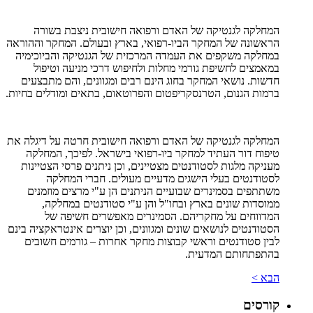
המחלקה לגנטיקה של האדם ורפואה חישובית ניצבת בשורה
הראשונה של המחקר הביו-רפואי, בארץ ובעולם. המחקר וההוראה
במחלקה משקפים את העמדה המרכזית של הגנטיקה והביוכימיה
במאמצים לחשיפת גורמי מחלות ולחיפוש דרכי מניעה וטיפול
חדשות. נושאי המחקר בחוג הינם רבים ומגוונים, והם מתבצעים
ברמות הגנום, הטרנסקריפטום והפרוטאום, בתאים ומודלים בחיות.
המחלקה לגנטיקה של האדם ורפואה חישובית חרטה על דיגלה את
טיפוח דור העתיד למחקר ביו-רפואי בישראל. לפיכך, המחלקה
מעניקה מלגות לסטודנטים מצטיינים, וכן ניתנים פרסי הצטיינות
לסטודנטים בעלי הישגים מדעיים מעולים. חברי המחלקה
משתתפים בסמינרים שבועיים הניתנים הן ע"י מרצים מוזמנים
ממוסדות שונים בארץ ובחו"ל והן ע"י סטודנטים במחלקה,
המדווחים על מחקריהם. הסמינרים מאפשרים חשיפה של
הסטודנטים לנושאים שונים ומגוונים, וכן יוצרים אינטראקציה בינם
לבין סטודנטים וראשי קבוצות מחקר אחרות – גורמים חשובים
בהתפתחותם המדעית.
הבא >
קורסים