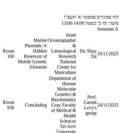
לוח סמינרים סמסטר א' תשפ"ו
מועד: ימי ב' בשעה 13:00-14:00
Semester A
Israel
Marine
Oceanographic
Plasmids: A
&
Room
Hidden
Limnological
Dr. Shay
10/11/2025
100
Reservoir of
Research
Tal
Mobile Genetic
National
Elements
Center for
Mariculture
Department of
Human
Molecular
Genetics &
Prof.
Biochemistry
Room
Carmit
Concluding
Gray Faculty
24/11/2025
936
Levy's
of Medical &
group
Health
Sciences
Tel Aviv
University