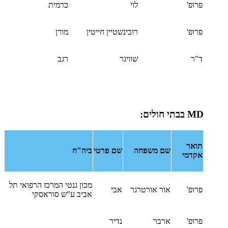
פרופ'
לוי
כרמית
פרופ'
רובינשטיין חייטין
מורן
ד"ר
שוויגר
רגב
MD
בבתי חולים:
תואר
שם משפחה
שם פרטי
ביה"ח
אקדמי
מכון גנטי המרכז הרפואי תל
פרופ'
אור אורטרגר
אבי
אביב ע"ש סוראסקי
פרופ'
ארבר
נדיר