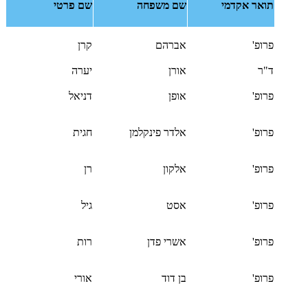
תואר אקדמי
שם משפחה
שם פרטי
פרופ'
אברהם
קרן
ד"ר
אורן
יערה
פרופ'
אופן
דניאל
פרופ'
אלדר פינקלמן
חגית
פרופ'
אלקון
רן
פרופ'
אסט
גיל
פרופ'
אשרי פדן
רות
פרופ'
בן דוד
אורי