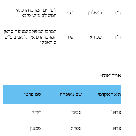
ליפידים המרכז הרפואי
ד"ר
רויטלמן
יוסי
המשולב ע"ש שיבא
המרכז המשולב למניעת סרטן
ד"ר
שפירא
שירן
המרכז הרפואי תל אביב ע"ש
סוראסקי
אמריטוס:
תואר אקדמי
שם משפחה
שם פרטי
פרופ'
אביבי
לידיה
פרופ'
אפרת
שמעון