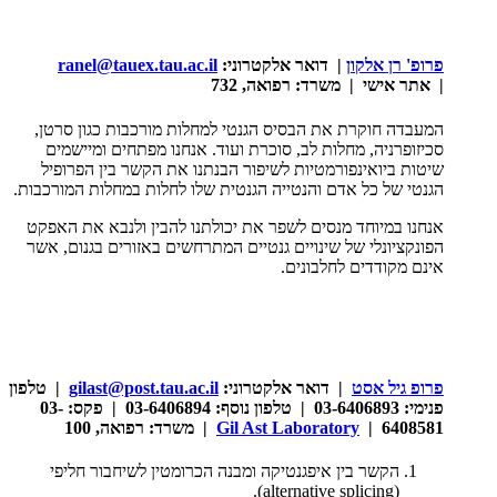
פרופ' רן אלקון
|
דואר אלקטרוני:
ranel@tauex.tau.ac.il
|
אתר אישי |
משרד: רפואה, 732
המעבדה חוקרת את הבסיס הגנטי למחלות מורכבות כגון סרטן,
סכיזופרניה, מחלות לב, סוכרת ועוד. אנחנו מפתחים ומיישמים
שיטות ביואינפורמטיות לשיפור הבנתנו את הקשר בין הפרופיל
הגנטי של כל אדם והנטייה הגנטית שלו לחלות במחלות המורכבות.
אנחנו במיוחד מנסים לשפר את יכולתנו להבין ולנבא את האפקט
הפונקציונלי של שינויים גנטיים המתרחשים באזורים בגנום, אשר
אינם מקודדים לחלבונים.
פרופ גיל אסט
| דואר אלקטרוני:
gilast@post.tau.ac.il
| טלפון
פנימי: 03-6406893 | טלפון נוסף: 03-6406894 | פקס: 03-
6408581 |
Gil Ast Laboratory
| משרד: רפואה, 100
הקשר בין איפגנטיקה ומבנה הכרומטין לשיחבור חליפי
).
alternative splicing
(