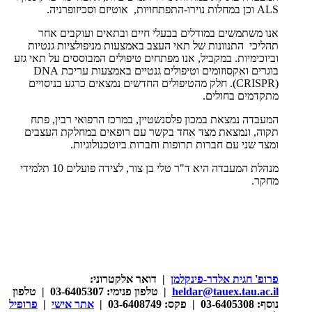
ALS
וכן במחלות נוירו-התפתחויות, אוטיזם וסכיזופרניה.
אנו משתמשים במודלים בבעלי חיים ובתאים ועוקבים אחר
תהליכי התנוונות של תאי העצב באמצעות מניפולציות גנטיות
וביוכימיות. במקביל, אנו מפתחים טיפולים המבוססים על תאי גזע
בוגרים ואקסוזומים וטיפולים גנטיים באמצעות עריכת
DNA
CRISPR)
). חלק מהטיפולים החדשים נמצאים כרגע בניסויים
מתקדמים בחולים.
המעבדה נמצאת במכון פלסנשטיין, במרכז הרפואי רבין, פתח
תקוה, ונמצאת מצד אחד בקשר עם רופאים במחלקת העצבים
ומצד שני עם חברות תרופות וחברות ביוטכנולוגיות.
מנהלת המעבדה היא ד"ר טלי בן צור, לצידה פועלים 10
תלמידי
מחקר.
פרופ' חגית אלדר-פינקלמן
| דואר אלקטרוני:
heldar@tauex.tau.ac.il
| טלפון פנימי: 03-6405307 | טלפון
נוסף: 03-6405308 | פקס: 03-6408749 |
אתר אישי
|
פרופיל