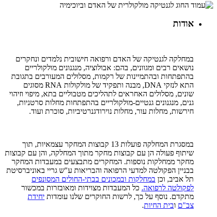
אודות
במחלקה לגנטיקה של האדם ורפואה חישובית נלמדים ונחקרים
נושאים רבים ומגוונים, בהם: אבולוציה, מנגנונים מולקולריים
בהתפתחות ובהתמיינות של רקמות, מסלולים המעורבים בתגובת
התא לנזקי DNA, מבנה ותפקיד של מולקולות RNA מסוגים
שונים, מסלולים האחראים לתהליכים מטבוליים בתא, מיפוי וזיהוי
גנים, מנגנונים גנטיים-מולקולריים בהתפתחות מחלות סרטניות,
חירשות, מחלות עור, מחלות נוירודגנרטיביות, סוכרת ועוד.
במסגרת המחלקה פועלות 13 קבוצות המחקר עצמאיות, תוך
שיתוף פעולה הן עם קבוצות מחקר מתוך המחלקה, והן עם קבוצות
מחקר ממחלקות נוספות. המחקרים מתבצעים במעבדות המחקר
בבניין הפקולטה למדעי הרפואה והבריאות ע"ש גריי באוניברסיטת
תל אביב, וכן
במחלקות ובמכונים בבתי-החולים המסונפים
לפקולטה לרפואה.
כל המעבדות מצוידות ומאובזרות במכשור
מתקדם. נוסף על כך, לרשות החוקרים שלנו עומדות
יחידת
צב"ם
ו
בית החיות
.