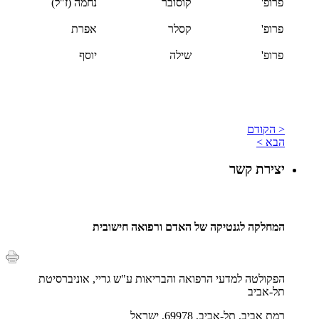
פרופ'
קוסובר
נחמה (ז"ל)
פרופ'
קסלר
אפרת
פרופ'
שילה
יוסף
< הקודם
הבא >
יצירת קשר
המחלקה לגנטיקה של האדם ורפואה חישובית
הפקולטה למדעי הרפואה והבריאות ע"ש גריי, אוניברסיטת
תל-אביב
רמת אביב, תל-אביב, 69978, ישראל