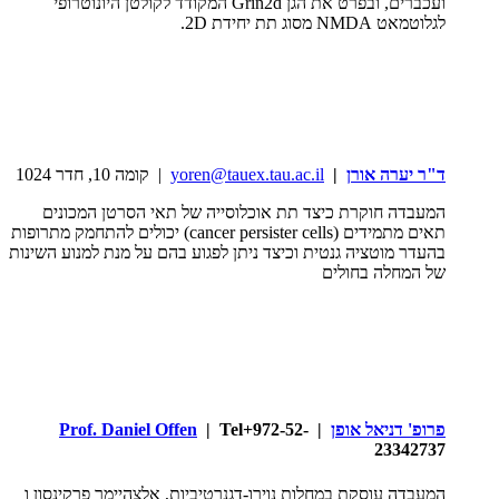
ועכברים, ובפרט את הגן
Grin2d
המקודד לקולטן היונוטרופי
לגלוטמאט
NMDA
מסוג תת יחידת
2D
.
ד"ר יערה אורן
|
yoren@tauex.tau.ac.il
| קומה 10, חדר 1024
המעבדה חוקרת כיצד תת אוכלוסייה של תאי הסרטן המכונים
תאים מתמידים (cancer persister cells) יכולים להתחמק מתרופות
בהעדר מוטציה גנטית וכיצד ניתן לפגוע בהם על מנת למנוע השינות
של המחלה בחולים
פרופ' דניאל אופן
|
| Tel+972-52-
Prof. Daniel Offen
23342737
המעבדה עוסקת במחלות נוירו-דגנרטיביות, אלצהיימר פרקינסון ו