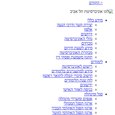
< הקודם
מידע כללי
יצירת קשר ודרכי הגעה
אלפון
דרושים
נהלי האוניברסיטה
מכרזים
מידע לשעת חירום
מבקרת האוניברסיטה
תקנון משמעת ופסקי דין
לימודים
רישום לאוניברסיטה
מידע למתעניינים בלימודים
חישוב סיכויי קבלה לתואר ראשון
לוח שנת הלימודים
ידיעונים
כניסה לאזור האישי
סגל ומינהלה
אגפים ומשרדי מינהלה
ארגון הסגל המנהלי
ארגון הסגל האקדמי הבכיר
ארגון הסגל האקדמי הזוטר