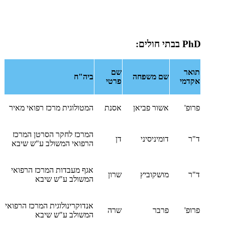
PhD
בבתי חולים:
תואר
שם
שם משפחה
ביה"ח
אקדמי
פרטי
פרופ'
אשור פביאן
אסנת
המטולוגית מרכז רפואי מאיר
המרכז לחקר הסרטן המרכז
ד"ר
דומיניסיני
דן
הרפואי המשולב ע"ש שיבא
אגף מעבדות המרכז הרפואי
ד"ר
מושקוביץ
שרון
המשולב ע"ש שיבא
אנדוקרינולוגית המרכז הרפואי
פרופ'
פרבר
שרה
המשולב ע"ש שיבא