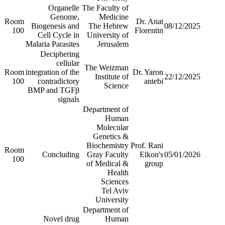
Organelle
The Faculty of
Genome,
Medicine
Room
Dr. Anat
Biogenesis and
The Hebrew
08/12/2025
100
Florentin
Cell Cycle in
University of
Malaria Parasites
Jerusalem
Deciphering
cellular
The Weizman
Room
integration of the
Dr. Yaron
Institute of
22/12/2025
100
contradictory
antebi
Science
BMP and TGFβ
signals
Department of
Human
Molecular
Genetics &
Biochemistry
Prof. Rani
Room
Concluding
Gray Faculty
Elkon's
05/01/2026
100
of Medical &
group
Health
Sciences
Tel Aviv
University
Department of
Novel drug
Human