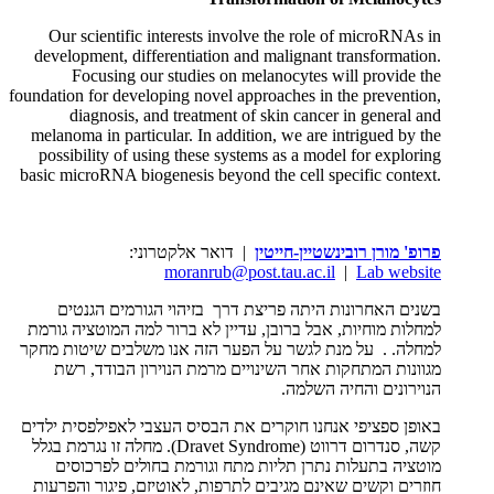
Our scientific interests involve the role of microRNAs in
development, differentiation and malignant transformation.
Focusing our studies on melanocytes will provide the
foundation for developing novel approaches in the prevention,
diagnosis, and treatment of skin cancer in general and
melanoma in particular. In addition, we are intrigued by the
possibility of using these systems as a model for exploring
basic microRNA biogenesis beyond the cell specific context.
פרופ' מורן רובינשטיין-חייטין
| דואר אלקטרוני:
moranrub@post.tau.ac.il
|
Lab website
בשנים האחרונות היתה פריצת דרך בזיהוי הגורמים הגנטים
למחלות מוחיות, אבל ברובן, עדיין לא ברור למה המוטציה גורמת
למחלה. . על מנת לגשר על הפער הזה אנו משלבים שיטות מחקר
מגוונות המתחקות אחר השינויים מרמת הנוירון הבודד, רשת
הנוירונים והחיה השלמה.
באופן ספציפי אנחנו חוקרים את הבסיס העצבי לאפילפסית ילדים
קשה, סנדרום דרווט (Dravet Syndrome). מחלה זו נגרמת בגלל
מוטציה בתעלות נתרן תליות מתח וגורמת בחולים לפרכוסים
חוזרים וקשים שאינם מגיבים לתרפות, לאוטיזם, פיגור והפרעות