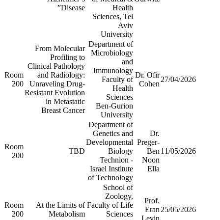
Disease”
Health
Sciences, Tel
Aviv
University
Department of
From Molecular
Microbiology
Profiling to
and
Clinical Pathology
Immunology
Room
and Radiology:
Dr. Ofir
Faculty of
27/04/2026
200
Unraveling Drug-
Cohen
Health
Resistant Evolution
Sciences
in Metastatic
Ben-Gurion
Breast Cancer
University
Department of
Genetics and
Dr.
Developmental
Preger-
Room
TBD
Biology
Ben
11/05/2026
200
Technion -
Noon
Israel Institute
Ella
of Technology
School of
Zoology,
Prof.
Room
At the Limits of
Faculty of Life
Eran
25/05/2026
200
Metabolism
Sciences
Levin