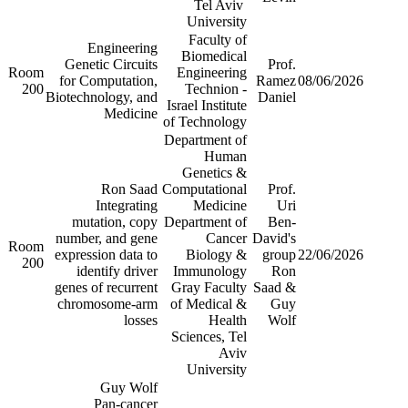
Tel Aviv
University
Faculty of
Engineering
Biomedical
Genetic Circuits
Prof.
Room
Engineering
for Computation,
Ramez
08/06/2026
200
Technion -
Biotechnology, and
Daniel
Israel Institute
Medicine
of Technology
Department of
Human
Genetics &
Ron Saad
Computational
Prof.
Integrating
Medicine
Uri
mutation, copy
Department of
Ben-
number, and gene
Cancer
David's
Room
expression data to
Biology &
group
22/06/2026
200
identify driver
Immunology
Ron
genes of recurrent
Gray Faculty
Saad &
chromosome-arm
of Medical &
Guy
losses
Health
Wolf
Sciences, Tel
Aviv
University
Guy Wolf
Pan-cancer