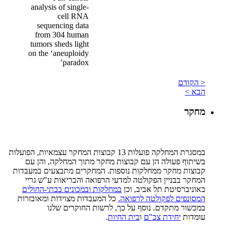
analysis of single-
cell RNA
sequencing data
from 304 human
tumors sheds light
on the ‘aneuploidy
paradox’
< הקודם
הבא >
מחקר
במסגרת המחלקה פועלות 13 קבוצות המחקר עצמאיות, הפועלות
בשיתוף פעולה הן עם קבוצות מחקר מתוך המחלקה, והן עם
קבוצות מחקר ממחלקות נוספות. המחקרים מתבצעים במעבדות
המחקר בבניין הפקולטה למדעי הרפואה והבריאות ע"ש גריי
באוניברסיטת תל אביב, וכן
במחלקות ובמכונים בבתי-החולים
המסונפים לפקולטה לרפואה.
כל המעבדות מצוידות ומאובזרות
במכשור מתקדם. נוסף על כך, לרשות החוקרים שלנו
עומדות
יחידת צב"ם
ו
בית החיות
.